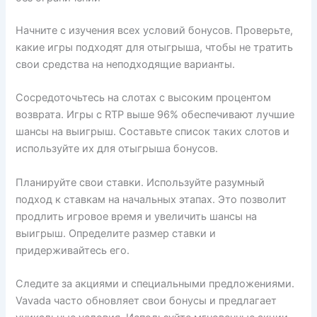
Начните с изучения всех условий бонусов. Проверьте,
какие игры подходят для отыгрыша, чтобы не тратить
свои средства на неподходящие варианты.
Сосредоточьтесь на слотах с высоким процентом
возврата. Игры с RTP выше 96% обеспечивают лучшие
шансы на выигрыш. Составьте список таких слотов и
используйте их для отыгрыша бонусов.
Планируйте свои ставки. Используйте разумный
подход к ставкам на начальных этапах. Это позволит
продлить игровое время и увеличить шансы на
выигрыш. Определите размер ставки и
придерживайтесь его.
Следите за акциями и специальными предложениями.
Vavada часто обновляет свои бонусы и предлагает