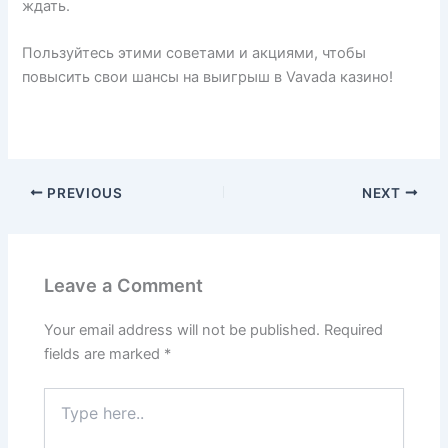
ждать.
Пользуйтесь этими советами и акциями, чтобы
повысить свои шансы на выигрыш в Vavada казино!
PREVIOUS
NEXT
Leave a Comment
Your email address will not be published.
Required
fields are marked
*
Type
here..