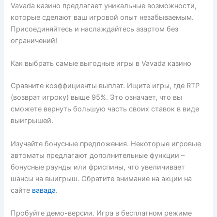
Vavada казино предлагает уникальные возможности,
которые сделают ваш игровой опыт незабываемым.
Присоединяйтесь и наслаждайтесь азартом без
ограничений!
Как выбрать самые выгодные игры в Vavada казино
Сравните коэффициенты выплат. Ищите игры, где RTP
(возврат игроку) выше 95%. Это означает, что вы
сможете вернуть большую часть своих ставок в виде
выигрышей.
Изучайте бонусные предложения. Некоторые игровые
автоматы предлагают дополнительные функции –
бонусные раунды или фриспины, что увеличивает
шансы на выигрыш. Обратите внимание на акции на
сайте
вавада
.
Пробуйте демо-версии. Игра в бесплатном режиме