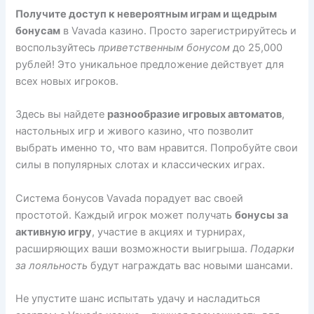
Получите доступ к невероятным играм и щедрым
бонусам
в Vavada казино. Просто зарегистрируйтесь и
воспользуйтесь
приветственным бонусом
до 25,000
рублей! Это уникальное предложение действует для
всех новых игроков.
Здесь вы найдете
разнообразие игровых автоматов
,
настольных игр и живого казино, что позволит
выбрать именно то, что вам нравится. Попробуйте свои
силы в популярных слотах и классических играх.
Система бонусов Vavada порадует вас своей
простотой. Каждый игрок может получать
бонусы за
активную игру
, участие в акциях и турнирах,
расширяющих ваши возможности выигрыша.
Подарки
за лояльность
будут награждать вас новыми шансами.
Не упустите шанс испытать удачу и насладиться