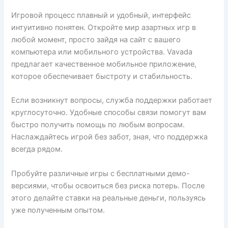
Игровой процесс плавный и удобный, интерфейс
интуитивно понятен. Откройте мир азартных игр в
любой момент, просто зайдя на сайт с вашего
компьютера или мобильного устройства. Vavada
предлагает качественное мобильное приложение,
которое обеспечивает быстроту и стабильность.
Если возникнут вопросы, служба поддержки работает
круглосуточно. Удобные способы связи помогут вам
быстро получить помощь по любым вопросам.
Наслаждайтесь игрой без забот, зная, что поддержка
всегда рядом.
Пробуйте различные игры с бесплатными демо-
версиями, чтобы освоиться без риска потерь. После
этого делайте ставки на реальные деньги, пользуясь
уже полученным опытом.