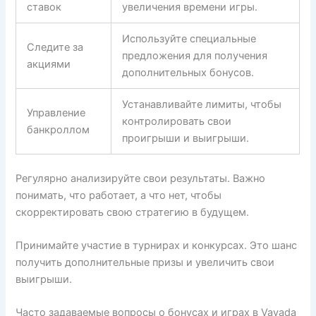
ставок
увеличения времени игры.
Используйте специальные
Следите за
предложения для получения
акциями
дополнительных бонусов.
Устанавливайте лимиты, чтобы
Управление
контролировать свои
банкроллом
проигрыши и выигрыши.
Регулярно анализируйте свои результаты. Важно
понимать, что работает, а что нет, чтобы
скорректировать свою стратегию в будущем.
Принимайте участие в турнирах и конкурсах. Это шанс
получить дополнительные призы и увеличить свои
выигрыши.
Часто задаваемые вопросы о бонусах и играх в Vavada