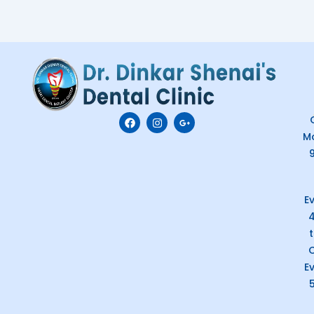
F
I
G
C
a
n
o
M
c
s
o
e
t
g
b
a
l
o
g
e
o
r
-
k
a
p
E
m
l
u
s
-
g
C
E