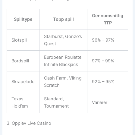
Gennomsnitlig
Spilltype
Topp spill
RTP
Starburst, Gonzo’s
Slotspill
96% – 97%
Quest
European Roulette,
Bordspill
97% – 99%
Infinite Blackjack
Cash Farm, Viking
Skrapelodd
92% – 95%
Scratch
Texas
Standard,
Varierer
Hold’em
Tournament
3. Opplev Live Casino