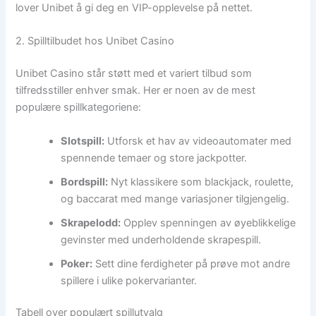
lover Unibet å gi deg en VIP-opplevelse på nettet.
2. Spilltilbudet hos Unibet Casino
Unibet Casino står støtt med et variert tilbud som
tilfredsstiller enhver smak. Her er noen av de mest
populære spillkategoriene:
Slotspill:
Utforsk et hav av videoautomater med
spennende temaer og store jackpotter.
Bordspill:
Nyt klassikere som blackjack, roulette,
og baccarat med mange variasjoner tilgjengelig.
Skrapelodd:
Opplev spenningen av øyeblikkelige
gevinster med underholdende skrapespill.
Poker:
Sett dine ferdigheter på prøve mot andre
spillere i ulike pokervarianter.
Tabell over populært spillutvalg