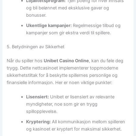
Lojalitetsprogram:
Tjen poeng for hver innsats
og bli belønnet med eksklusive gaver og
bonusser.
Ukentlige kampanjer:
Regelmessige tilbud og
kampanjer som gir ekstra verdi til spillere.
5. Betydningen av Sikkerhet
Når du spiller hos
Unibet Casino Online
, kan du føle deg
trygg. Dette nettcasinoet implementerer toppmoderne
sikkerhetstiltak for å beskytte spillernes personlige og
finansielle informasjon. Her er noen viktige punkter:
Lisensiert:
Unibet er lisensiert av relevante
myndigheter, noe som gir en trygg
spillopplevelse.
Kryptering:
All kommunikasjon mellom spilleren
og kasinoet er kryptert for maksimal sikkerhet.