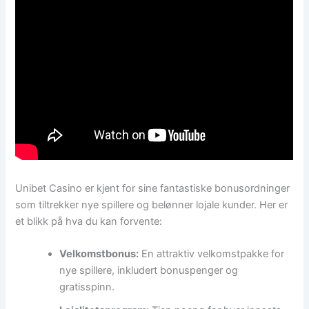
Unibet Casino er kjent for sine fantastiske bonusordninger
som tiltrekker nye spillere og belønner lojale kunder. Her er
et blikk på hva du kan forvente:
Velkomstbonus:
En attraktiv velkomstpakke for
nye spillere, inkludert bonuspenger og
gratisspinn.