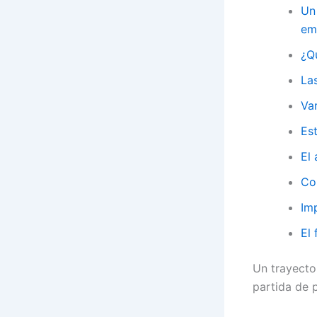
Un 
em
¿Q
Las
Var
Es
El 
Con
Imp
El 
Un trayecto
partida de p