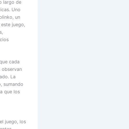
o largo de
icas. Uno
plinko, un
 este juego,
s,
cios
 que cada
s observan
ado. La
ro, sumando
a que los
l juego, los
rentes