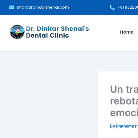
Skip
info@drdinkarshenai.com
+91 9322
to
content
Home
Un tr
rebot
emoci
By
Prathames