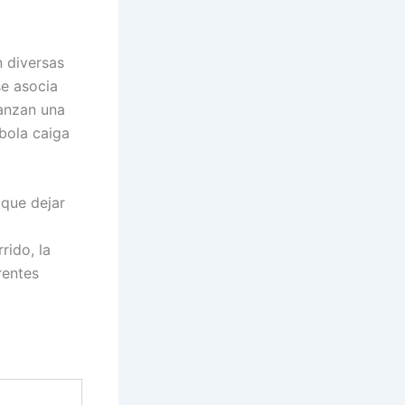
n diversas
se asocia
lanzan una
 bola caiga
 que dejar
rido, la
rentes