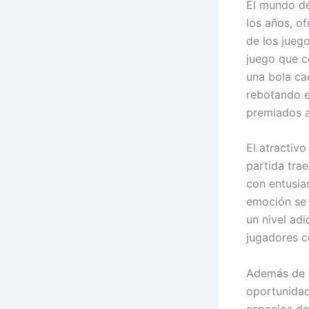
El mundo de
los años, o
de los jueg
juego que c
una bola ca
rebotando e
premiados al
El atractivo
partida tra
con entusia
emoción se 
un nivel ad
jugadores c
Además de s
oportunidad
espacios do