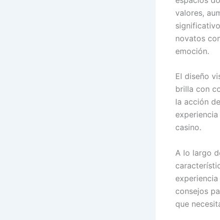
valores, au
significativ
novatos com
emoción.
El diseño vi
brilla con 
la acción de
experiencia
casino.
A lo largo 
característi
experiencia
consejos pa
que necesit