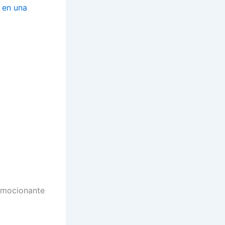
o en una
 emocionante