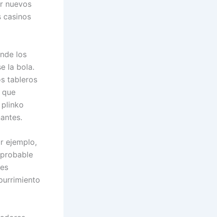
ar nuevos
s casinos
onde los
e la bola.
os tableros
, que
 plinko
antes.
or ejemplo,
 probable
nes
aburrimiento