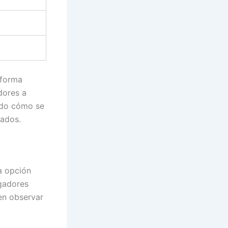
 forma
dores a
ndo cómo se
tados.
na opción
ugadores
en observar