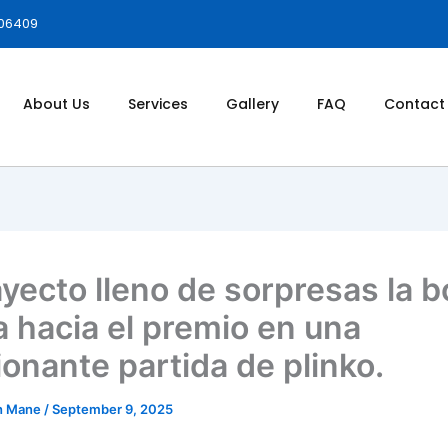
006409
About Us
Services
Gallery
FAQ
Contact
ayecto lleno de sorpresas la b
a hacia el premio en una
onante partida de plinko.
h Mane
/
September 9, 2025