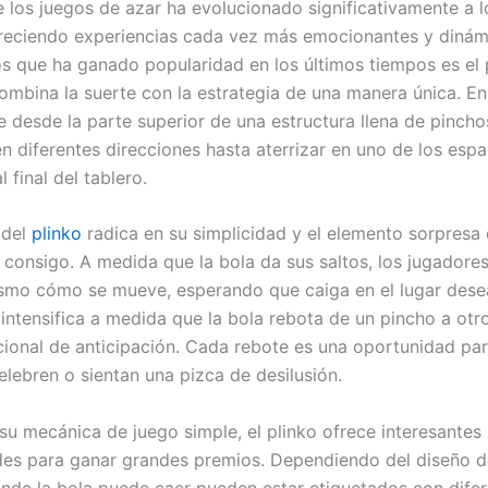
 los juegos de azar ha evolucionado significativamente a l
freciendo experiencias cada vez más emocionantes y dinám
os que ha ganado popularidad en los últimos tiempos es el 
ombina la suerte con la estrategia de una manera única. En
e desde la parte superior de una estructura llena de pincho
n diferentes direcciones hasta aterrizar en uno de los espa
 final del tablero.
 del
plinko
radica en su simplicidad y el elemento sorpresa
e consigo. A medida que la bola da sus saltos, los jugadore
smo cómo se mueve, esperando que caiga en el lugar dese
intensifica a medida que la bola rebota de un pincho a ot
icional de anticipación. Cada rebote es una oportunidad par
elebren o sientan una pizca de desilusión.
u mecánica de juego simple, el plinko ofrece interesantes
es para ganar grandes premios. Dependiendo del diseño de
nde la bola puede caer pueden estar etiquetados con dife