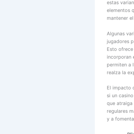
estas varia
elementos q
mantener el 
Algunas vari
jugadores p
Esto ofrece
incorporan 
permiten a 
realza la e
El impacto d
si un casin
que atraiga
regulares ma
y a fomentar