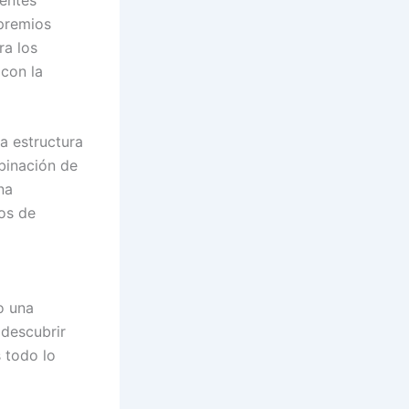
 premios
ra los
con la
La estructura
mbinación de
na
gos de
o una
 descubrir
 todo lo