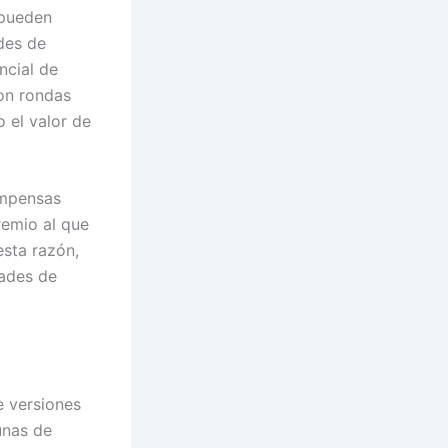
 pueden
des de
ncial de
on rondas
 el valor de
ompensas
remio al que
esta razón,
dades de
e versiones
unas de