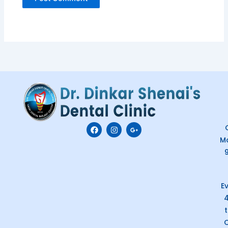
F
I
G
C
a
n
o
M
c
s
o
e
t
g
b
a
l
o
g
e
o
r
-
k
a
p
E
m
l
u
s
-
g
C