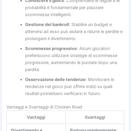
Conoscere il gioco
: Comprendere le regole e le
probabilità è fondamentale per piazzare
scommesse intelligenti.
Gestione del bankroll
: Stabilire un budget e
attenersi ad esso può aiutare a ridurre le perdite e
prolungare il divertimento.
Scommesse progressive
: Alcuni giocatori
preferiscono utilizzare strategie di scommesse
progressive, aumentando le puntate dopo una
perdita.
Osservazione delle tendenze
: Monitorare le
tendenze nel gioco può offrire indizi su quali
risultati potrebbero verificarsi in futuro.
Vantaggi e Svantaggi di Chicken Road
Vantaggi
Svantaggi
Divertimento e
Fortuna predominante
: