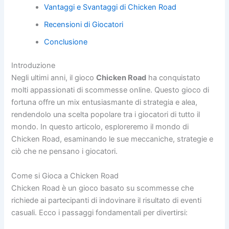
Vantaggi e Svantaggi di Chicken Road
Recensioni di Giocatori
Conclusione
Introduzione
Negli ultimi anni, il gioco
Chicken Road
ha conquistato
molti appassionati di scommesse online. Questo gioco di
fortuna offre un mix entusiasmante di strategia e alea,
rendendolo una scelta popolare tra i giocatori di tutto il
mondo. In questo articolo, esploreremo il mondo di
Chicken Road, esaminando le sue meccaniche, strategie e
ciò che ne pensano i giocatori.
Come si Gioca a Chicken Road
Chicken Road è un gioco basato su scommesse che
richiede ai partecipanti di indovinare il risultato di eventi
casuali. Ecco i passaggi fondamentali per divertirsi: