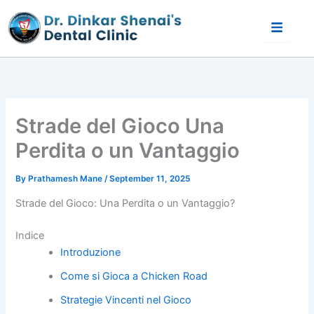
Skip
to
content
Strade del Gioco Una
Perdita o un Vantaggio
By
Prathamesh Mane
/
September 11, 2025
Strade del Gioco: Una Perdita o un Vantaggio?
Indice
Introduzione
Come si Gioca a Chicken Road
Strategie Vincenti nel Gioco