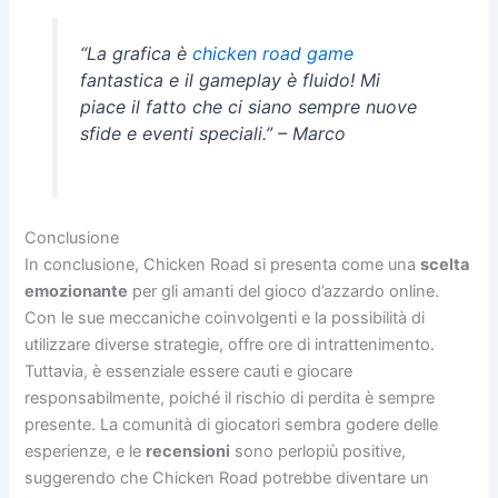
“La grafica è
chicken road game
fantastica e il gameplay è fluido! Mi
piace il fatto che ci siano sempre nuove
sfide e eventi speciali.” – Marco
Conclusione
In conclusione, Chicken Road si presenta come una
scelta
emozionante
per gli amanti del gioco d’azzardo online.
Con le sue meccaniche coinvolgenti e la possibilità di
utilizzare diverse strategie, offre ore di intrattenimento.
Tuttavia, è essenziale essere cauti e giocare
responsabilmente, poiché il rischio di perdita è sempre
presente. La comunità di giocatori sembra godere delle
esperienze, e le
recensioni
sono perlopiù positive,
suggerendo che Chicken Road potrebbe diventare un