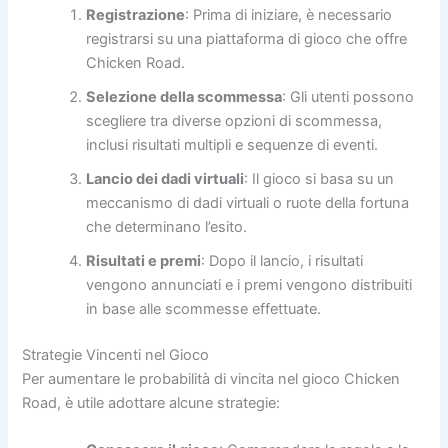
Registrazione
: Prima di iniziare, è necessario
registrarsi su una piattaforma di gioco che offre
Chicken Road.
Selezione della scommessa
: Gli utenti possono
scegliere tra diverse opzioni di scommessa,
inclusi risultati multipli e sequenze di eventi.
Lancio dei dadi virtuali
: Il gioco si basa su un
meccanismo di dadi virtuali o ruote della fortuna
che determinano l’esito.
Risultati e premi
: Dopo il lancio, i risultati
vengono annunciati e i premi vengono distribuiti
in base alle scommesse effettuate.
Strategie Vincenti nel Gioco
Per aumentare le probabilità di vincita nel gioco Chicken
Road, è utile adottare alcune strategie: