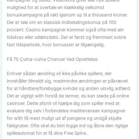
mulighed for at overtale en klækkelig velkomst
bonuskampagne på rakt igenom op til a thousand kroner.
Der er tale om en klassisk indbetalingsbonus på 100
procent. Casino kampagner kommer også ofte med ain
tidskrav eller udløbsdato. Der er først og fremmest sobre
fast tidsperiode, hvor bonussen er tilgængelig.
Få 75 Cuma-cuma Chancer Ved Oprettelse
Enhver sådan ændring vil ikke påvirke spillere, der
innehåller tilmeldt sig, medmindre ændringen er påkrævet
for at håndtere/forebygge svindel og anden ulovlig adfærd.
Det er vigtigt with forstå de termer, du kan støde på online
casinoer. Dette afsnit vil hjælpe dig som spiller med at
evaluere dig selv i forbindelse mediterranean kampagner
for with få mest muligt ud af pengene og undgå skjulte
faldgruber. Ofte skal du blot logge ind og åbne den rigtige
spilleautomat for at få dine Free Spins.