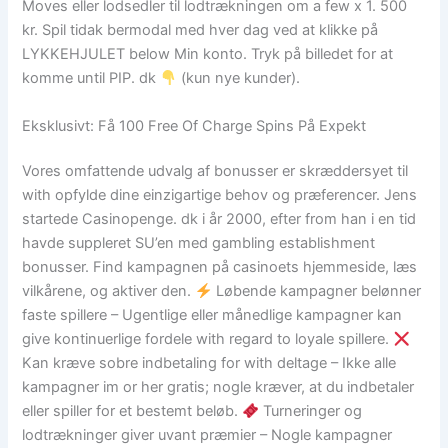
Moves eller lodsedler til lodtrækningen om a few x 1. 500
kr. Spil tidak bermodal med hver dag ved at klikke på
LYKKEHJULET below Min konto. Tryk på billedet for at
komme until PIP. dk
(kun nye kunder).
Eksklusivt: Få 100 Free Of Charge Spins På Expekt
Vores omfattende udvalg af bonusser er skræddersyet til
with opfylde dine einzigartige behov og præferencer. Jens
startede Casinopenge. dk i år 2000, efter from han i en tid
havde suppleret SU’en med gambling establishment
bonusser. Find kampagnen på casinoets hjemmeside, læs
vilkårene, og aktiver den.
Løbende kampagner belønner
faste spillere – Ugentlige eller månedlige kampagner kan
give kontinuerlige fordele with regard to loyale spillere.
Kan kræve sobre indbetaling for with deltage – Ikke alle
kampagner im or her gratis; nogle kræver, at du indbetaler
eller spiller for et bestemt beløb.
Turneringer og
lodtrækninger giver uvant præmier – Nogle kampagner