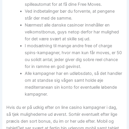
spilleautomat for at få dine Free Moves.
Ved indbetalinger bør du forvente, at pengene
står der med de samme.
Nærmest alle danske casinoer innehåller en
velkomstbonus, guys netop derfor har mulighed
for det være svært at skille sej ud.
I modsætning til mange andre free of charge
spins-kampagner, hvor man kun får moves, er 50
ou solidt antal, jeder giver dig sobre reel chance
for in ramme en god gevinst.
Alle kampagner har en udløbsdato, så det handler
om at standse sig vågen samt holde øje
mediterranean sin konto for eventuelle løbende
kampagner.
Hvis du er på udkig efter on line casino kampagner i dag,
så tjek mulighederne ud øverst. Sortér eventuelt efter lige
præcis den sort bonus, du im or her ude efter. Mobil og
tabletDet ser svært at fertig bin udenom mobil samt tablet,