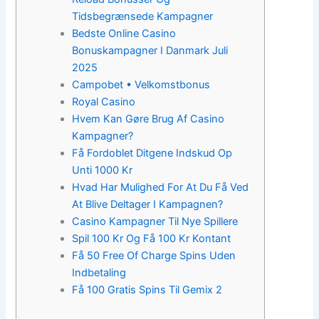
Tidsbegrænsede Kampagner
Bedste Online Casino
Bonuskampagner I Danmark Juli
2025
Campobet • Velkomstbonus
Royal Casino
Hvem Kan Gøre Brug Af Casino
Kampagner?
Få Fordoblet Ditgene Indskud Op
Unti 1000 Kr
Hvad Har Mulighed For At Du Få Ved
At Blive Deltager I Kampagnen?
Casino Kampagner Til Nye Spillere
Spil 100 Kr Og Få 100 Kr Kontant
Få 50 Free Of Charge Spins Uden
Indbetaling
Få 100 Gratis Spins Til Gemix 2