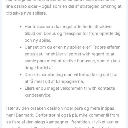
line casino sider – også som en del af strategien omkring at
tiltrække nye spillere.
Her traicionero du meget ofte finde attraktive
tilbud om bonus og freespins for from oprette dig
och ny spiller.
Uanset om du er en ny spiller eller” “sobre erfaren
entusiast, innehåller vi sørget with regard to at
samle para mest attraktive bonusser, som du kan
drage fordel af.
Der er et similar ting man vil forholde sig until for
at få mest ud af kampagnerne.
Ellers er du meget velkommen til with kontakte
kundeservice.
Især av den orsaken casino vinder pure og mere indpas
her i Danmark. Derfor tror ni også på, mire kommer til from
se flere af den slags kampagner i fremtiden. Hvilket kun er