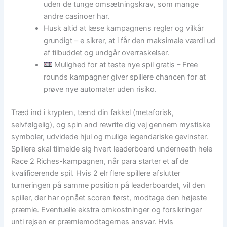
uden de tunge omsætningskrav, som mange
andre casinoer har.
Husk altid at læse kampagnens regler og vilkår
grundigt – e sikrer, at i får den maksimale værdi ud
af tilbuddet og undgår overraskelser.
Mulighed for at teste nye spil gratis – Free
rounds kampagner giver spillere chancen for at
prøve nye automater uden risiko.
Træd ind i krypten, tænd din fakkel (metaforisk,
selvfølgelig), og spin and rewrite dig vej gennem mystiske
symboler, udvidede hjul og mulige legendariske gevinster.
Spillere skal tilmelde sig hvert leaderboard underneath hele
Race 2 Riches-kampagnen, når para starter et af de
kvalificerende spil. Hvis 2 elr flere spillere afslutter
turneringen på samme position på leaderboardet, vil den
spiller, der har opnået scoren først, modtage den højeste
præmie. Eventuelle ekstra omkostninger og forsikringer
unti rejsen er præmiemodtagernes ansvar. Hvis