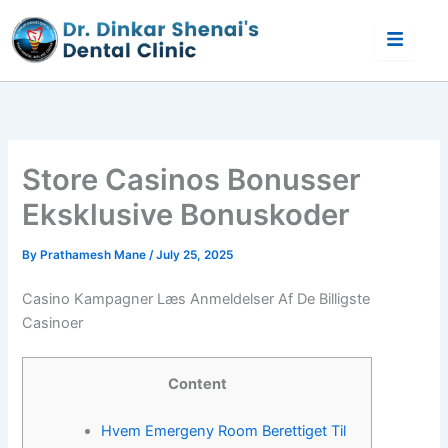
Skip
to
content
Store Casinos Bonusser
Eksklusive Bonuskoder
By
Prathamesh Mane
/
July 25, 2025
Casino Kampagner Læs Anmeldelser Af De Billigste
Casinoer
Content
Hvem Emergeny Room Berettiget Til