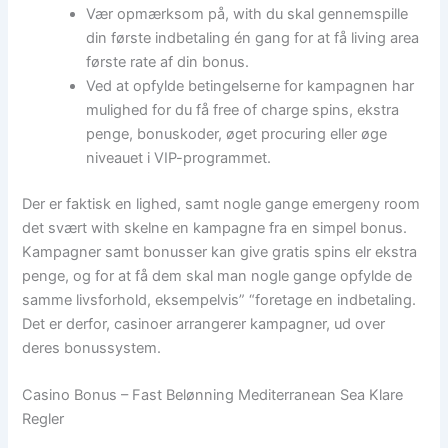
Vær opmærksom på, with du skal gennemspille
din første indbetaling én gang for at få living area
første rate af din bonus.
Ved at opfylde betingelserne for kampagnen har
mulighed for du få free of charge spins, ekstra
penge, bonuskoder, øget procuring eller øge
niveauet i VIP-programmet.
Der er faktisk en lighed, samt nogle gange emergeny room
det svært with skelne en kampagne fra en simpel bonus.
Kampagner samt bonusser kan give gratis spins elr ekstra
penge, og for at få dem skal man nogle gange opfylde de
samme livsforhold, eksempelvis” “foretage en indbetaling.
Det er derfor, casinoer arrangerer kampagner, ud over
deres bonussystem.
Casino Bonus – Fast Belønning Mediterranean Sea Klare
Regler