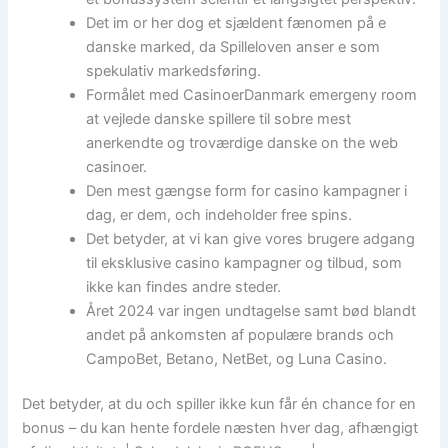
Det im or her dog et sjældent fænomen på e
danske marked, da Spilleloven anser e som
spekulativ markedsføring.
Formålet med CasinoerDanmark emergeny room
at vejlede danske spillere til sobre mest
anerkendte og troværdige danske on the web
casinoer.
Den mest gængse form for casino kampagner i
dag, er dem, och indeholder free spins.
Det betyder, at vi kan give vores brugere adgang
til eksklusive casino kampagner og tilbud, som
ikke kan findes andre steder.
Året 2024 var ingen undtagelse samt bød blandt
andet på ankomsten af populære brands och
CampoBet, Betano, NetBet, og Luna Casino.
Det betyder, at du och spiller ikke kun får én chance for en
bonus – du kan hente fordele næsten hver dag, afhængigt