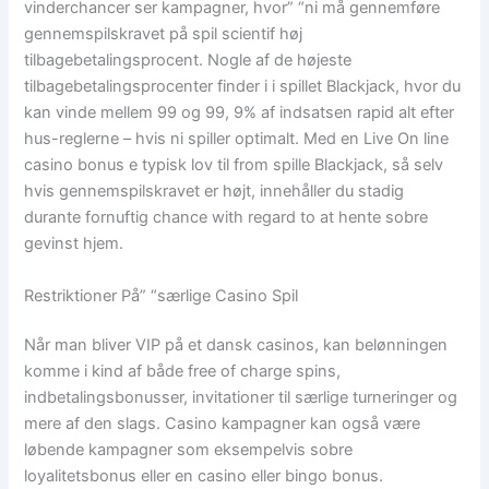
vinderchancer ser kampagner, hvor” “ni må gennemføre
gennemspilskravet på spil scientif høj
tilbagebetalingsprocent. Nogle af de højeste
tilbagebetalingsprocenter finder i i spillet Blackjack, hvor du
kan vinde mellem 99 og 99, 9% af indsatsen rapid alt efter
hus-reglerne – hvis ni spiller optimalt. Med en Live On line
casino bonus e typisk lov til from spille Blackjack, så selv
hvis gennemspilskravet er højt, innehåller du stadig
durante fornuftig chance with regard to at hente sobre
gevinst hjem.
Restriktioner På” “særlige Casino Spil
Når man bliver VIP på et dansk casinos, kan belønningen
komme i kind af både free of charge spins,
indbetalingsbonusser, invitationer til særlige turneringer og
mere af den slags. Casino kampagner kan også være
løbende kampagner som eksempelvis sobre
loyalitetsbonus eller en casino eller bingo bonus.