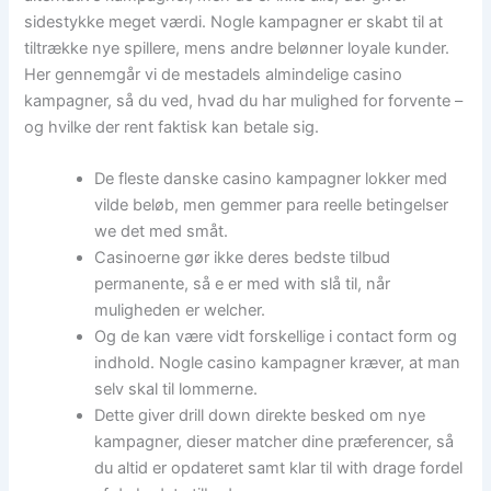
sidestykke meget værdi. Nogle kampagner er skabt til at
tiltrække nye spillere, mens andre belønner loyale kunder.
Her gennemgår vi de mestadels almindelige casino
kampagner, så du ved, hvad du har mulighed for forvente –
og hvilke der rent faktisk kan betale sig.
De fleste danske casino kampagner lokker med
vilde beløb, men gemmer para reelle betingelser
we det med småt.
Casinoerne gør ikke deres bedste tilbud
permanente, så e er med with slå til, når
muligheden er welcher.
Og de kan være vidt forskellige i contact form og
indhold. Nogle casino kampagner kræver, at man
selv skal til lommerne.
Dette giver drill down direkte besked om nye
kampagner, dieser matcher dine præferencer, så
du altid er opdateret samt klar til with drage fordel