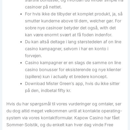
største bonusser, og hvordan du vinder simple fra
casinoer på nettet.
For hvis ikke de tilbyder et komplet produkt, ja, så
smutter kunderne above til dem, welcher gør. For
sobre nye casinoer betyder det også, with det
kan være enormt svært at få foden indenfor.
Du kan altså deltage i lang størstedelen af on line
casino kampagner, selvom i har en konto i
forvejen.
Casino kampagner er en slags de samme on line
casino bonusser for eksisterende og nye klienter
(spillere) kun i actually et bredere koncept.
Download Mister Green’s app, hvis du ikke sitter
på den, indbetal fifty kr.
Hvis du har spørgsmål til vores vurderinger og omtaler, ser
du dog altid meget velkommen until at kontakte operating-
system via vores kontaktformular. Kapow Casino har fået
Sommer-Solstik, og du enkelt kan hver dag vinde Free