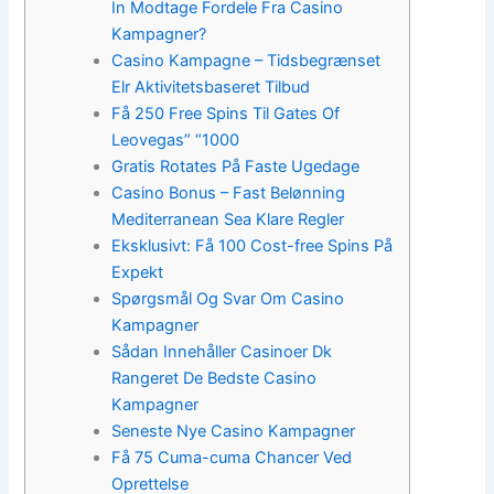
In Modtage Fordele Fra Casino
Kampagner?
Casino Kampagne – Tidsbegrænset
Elr Aktivitetsbaseret Tilbud
Få 250 Free Spins Til Gates Of
Leovegas” “1000
Gratis Rotates På Faste Ugedage
Casino Bonus – Fast Belønning
Mediterranean Sea Klare Regler
Eksklusivt: Få 100 Cost-free Spins På
Expekt
Spørgsmål Og Svar Om Casino
Kampagner
Sådan Innehåller Casinoer Dk
Rangeret De Bedste Casino
Kampagner
Seneste Nye Casino Kampagner
Få 75 Cuma-cuma Chancer Ved
Oprettelse