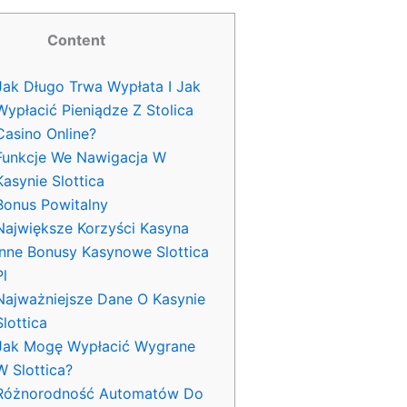
Content
Jak Długo Trwa Wypłata I Jak
Wypłacić Pieniądze Z Stolica
Casino Online?
Funkcje We Nawigacja W
Kasynie Slottica
Bonus Powitalny
Największe Korzyści Kasyna
Inne Bonusy Kasynowe Slottica
Pl
Najważniejsze Dane O Kasynie
Slottica
Jak Mogę Wypłacić Wygrane
W Slottica?
Różnorodność Automatów Do