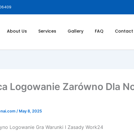
006409
About Us
Services
Gallery
FAQ
Contact
ica Logowanie Zarówno Dla 
enai.com
/
May 8, 2025
syno Logowanie Gra Warunki I Zasady Work24