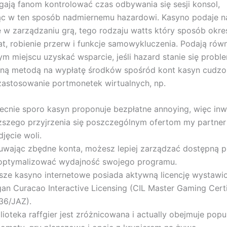
gają fanom kontrolować czas odbywania się sesji konsol,
ąc w ten sposób nadmiernemu hazardowi. Kasyno podaje n
w zarządzaniu grą, tego rodzaju watts który sposób okreś
at, robienie przerw i funkcje samowykluczenia. Podają rów
ym miejscu uzyskać wsparcie, jeśli hazard stanie się probl
yną metodą na wypłatę środków spośród kont kasyn cudzo
zastosowanie portmonetek wirtualnych, np.
ecnie sporo kasyn proponuje bezpłatne annoying, więc inw
iższego przyjrzenia się poszczególnym ofertom my partner
jęcie woli.
uwając zbędne konta, możesz lepiej zarządzać dostępną p
zoptymalizować wydajność swojego programu.
sze kasyno internetowe posiada aktywną licencję wystawi
gan Curacao Interactive Licensing (CIL Master Gaming Certi
36/JAZ).
lioteka raffgier jest zróżnicowana i actually obejmuje popu