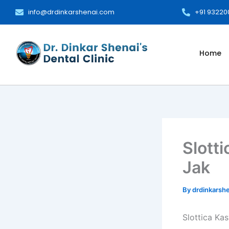
Skip
info@drdinkarshenai.com
+91 9322
to
content
Home
Slott
Jak
By
drdinkarsh
Slottica Ka