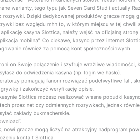
nane warianty, tego typu jak Seven Card Stud i actually Ra
o rozrywki. Dzięki dedykowanej produktów gracze mogą gr
zrywki bez względu mhh to, w którym miejscu w tej chwili s
aplikację kasyna Slottica, należy wejść na oficjalną stronę 
plikacja mobilna”. Co ciekawe, kasyno przez internet Slotti
logowanie również za pomocą kont społecznościowych.
roni on Swoje połączenie i szyfruje wrażliwe wiadomości, 
syłasz do odwiedzenia kasyna (np. login we hasło).
eratorzy pomagają fanom rozwiązać podchwytliwe fall, s
zgrywkę i zakończyć weryfikację opisie.
kasynie Slottica możesz realizować własne pobudki kasy
otach przez net czy odmiennych rozrywkach, jednak równie
syłać zakłady bukmacherskie.
оwnlоаd”.
k, nowi gracze mogą liczyć na atrakcyjny nadprogram pow
ożeniu konta t Slottica.