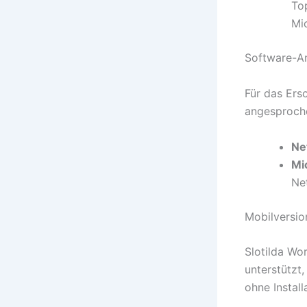
To
Mi
Software-An
Für das Ers
angesproch
Ne
Mi
Ne
Mobilversio
Slotilda Wo
unterstützt,
ohne Instal