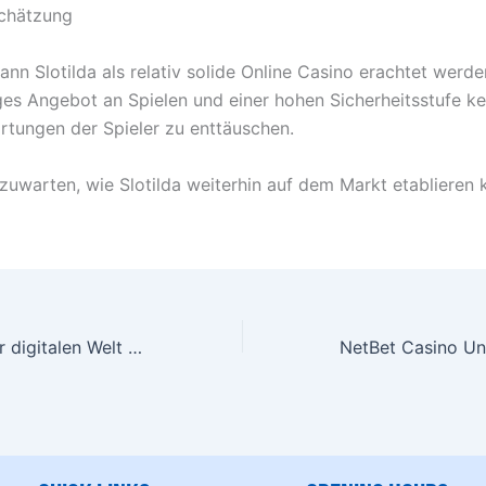
chätzung
nn Slotilda als relativ solide Online Casino erachtet werde
tiges Angebot an Spielen und einer hohen Sicherheitsstufe k
artungen der Spieler zu enttäuschen.
bzuwarten, wie Slotilda weiterhin auf dem Markt etablieren 
Glücksspiel in der digitalen Welt bei MrPacho erproben