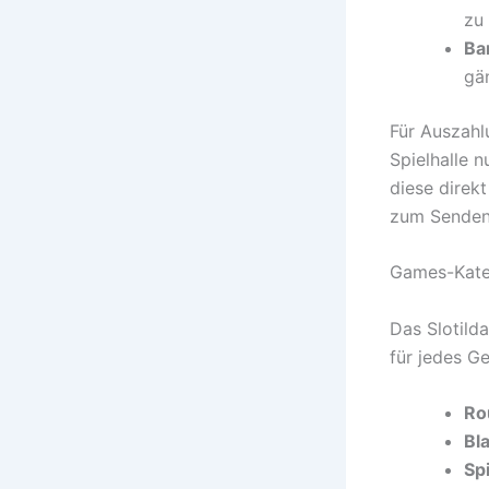
zu 
Ba
gä
Für Auszahl
Spielhalle 
diese direk
zum Senden 
Games-Kate
Das Slotild
für jedes G
Ro
Bl
Sp