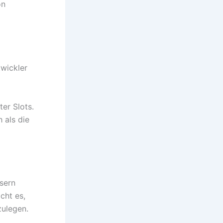
on
twickler
ter Slots.
 als die
sern
cht es,
zulegen.