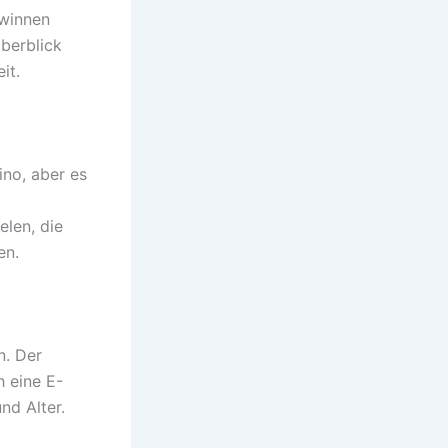
ewinnen
berblick
it.
no, aber es
elen, die
en.
n. Der
h eine E-
nd Alter.