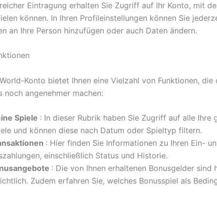
reicher Eintragung erhalten Sie Zugriff auf Ihr Konto, mit d
ielen können. In Ihren Profileinstellungen können Sie jederz
en an Ihre Person hinzufügen oder auch Daten ändern.
nktionen
 World-Konto bietet Ihnen eine Vielzahl von Funktionen, die
is noch angenehmer machen:
ine Spiele
: In dieser Rubrik haben Sie Zugriff auf alle Ihre 
iele und können diese nach Datum oder Spieltyp filtern.
ansaktionen
: Hier finden Sie Informationen zu Ihren Ein- u
zahlungen, einschließlich Status und Historie.
nusangebote
: Die von Ihnen erhaltenen Bonusgelder sind h
ichtlich. Zudem erfahren Sie, welches Bonusspiel als Bedin