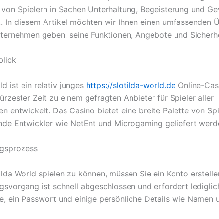
 von Spielern in Sachen Unterhaltung, Begeisterung und G
t. In diesem Artikel möchten wir Ihnen einen umfassenden Ü
ternehmen geben, seine Funktionen, Angebote und Sicherhe
lick
ld ist ein relativ junges
https://slotilda-world.de
Online-Casi
kürzester Zeit zu einem gefragten Anbieter für Spieler aller
n entwickelt. Das Casino bietet eine breite Palette von Spi
nde Entwickler wie NetEnt und Microgaming geliefert werd
ngsprozess
ilda World spielen zu können, müssen Sie ein Konto erstelle
ngsvorgang ist schnell abgeschlossen und erfordert lediglic
e, ein Passwort und einige persönliche Details wie Namen u