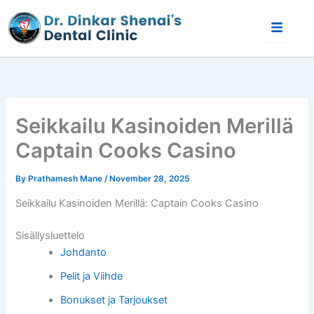
Skip
to
content
Seikkailu Kasinoiden Merillä
Captain Cooks Casino
By
Prathamesh Mane
/
November 28, 2025
Seikkailu Kasinoiden Merillä: Captain Cooks Casino
Sisällysluettelo
Johdanto
Pelit ja Viihde
Bonukset ja Tarjoukset