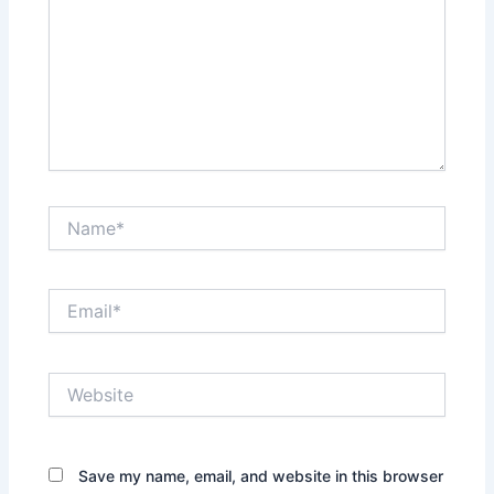
Name*
Email*
Website
Save my name, email, and website in this browser