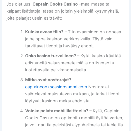
Jos olet uusi
Captain Cooks Casino
-maailmassa tai
kaipaat lisätietoja, tässä on joitain yleisimpiä kysymyksiä,
joita pelaajat usein esittävät:
Kuinka avaan tilin?
– Tilin avaaminen on nopeaa
ja helppoa kasinon verkkosivuilla. Täytä vain
tarvittavat tiedot ja hyväksy ehdot.
Onko kasino turvallinen?
– Kyllä, kasino käyttää
edistyneitä salausmenetelmiä ja on lisensoitu
luotettavalta peliviranomaiselta.
Mitkä ovat nostorajat?
–
captaincookscasinosuomi.com
Nostorajat
vaihtelevat maksutavan mukaan, ja tarkat tiedot
löytyvät kasinon maksuehdoista.
Voinko pelata mobiililaitteella?
– Kyllä, Captain
Cooks Casino on optimoitu mobiilikäyttöä varten,
ja voit nauttia peleistäsi älypuhelimella tai tabletilla.