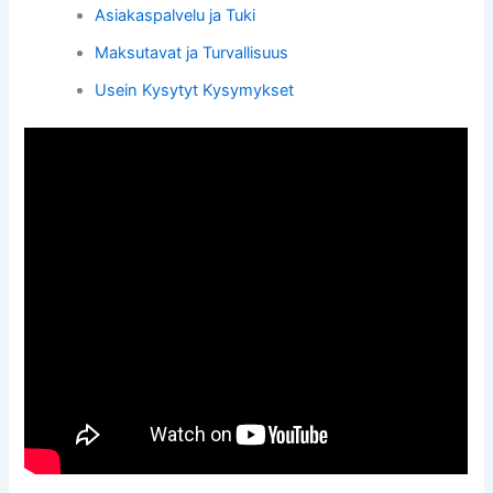
Asiakaspalvelu ja Tuki
Maksutavat ja Turvallisuus
Usein Kysytyt Kysymykset