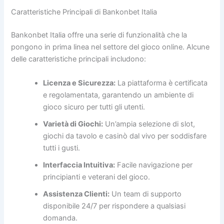
Caratteristiche Principali di Bankonbet Italia
Bankonbet Italia offre una serie di funzionalità che la
pongono in prima linea nel settore del gioco online. Alcune
delle caratteristiche principali includono:
Licenza e Sicurezza:
La piattaforma è certificata
e regolamentata, garantendo un ambiente di
gioco sicuro per tutti gli utenti.
Varietà di Giochi:
Un’ampia selezione di slot,
giochi da tavolo e casinò dal vivo per soddisfare
tutti i gusti.
Interfaccia Intuitiva:
Facile navigazione per
principianti e veterani del gioco.
Assistenza Clienti:
Un team di supporto
disponibile 24/7 per rispondere a qualsiasi
domanda.