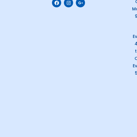
F
I
G
C
a
n
o
M
c
s
o
e
t
g
b
a
l
o
g
e
o
r
-
k
a
p
E
m
l
u
s
-
g
C
E