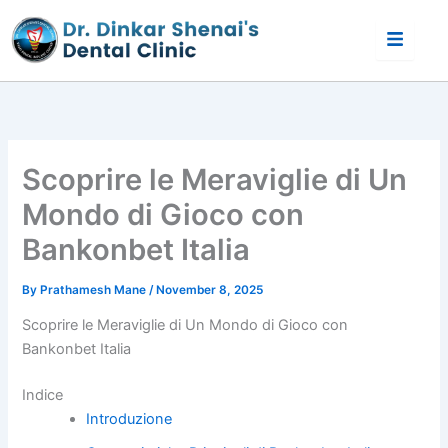
Skip
to
content
Scoprire le Meraviglie di Un
Mondo di Gioco con
Bankonbet Italia
By
Prathamesh Mane
/
November 8, 2025
Scoprire le Meraviglie di Un Mondo di Gioco con
Bankonbet Italia
Indice
Introduzione