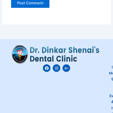
F
I
G
C
a
n
o
M
c
s
o
e
t
g
b
a
l
o
g
e
o
r
-
k
a
p
E
m
l
u
s
-
g