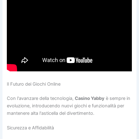
Il Futuro dei Giochi Online
Con l'avanzare della tecnologia,
Casino Yabby
è sempre in
evoluzione, introducendo nuovi giochi e funzionalità per
mantenere alta l'asticella del divertimento.
Sicurezza e Affidabilità