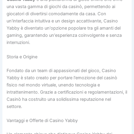
una vasta gamma di giochi da casinò, permettendo ai
giocatori di divertirsi comodamente da casa. Con
un'interfaccia intuitiva e un design accattivante, Casino
Yabby è diventato un'opzione popolare tra gli amanti del
gaming, garantendo un'esperienza coinvolgente e senza
interruzioni.
Storia e Origine
Fondato da un team di appassionati del gioco, Casino
Yabby è stato creato per portare l'emozione del casinò
fisico nel mondo virtuale, unendo tecnologia e
intrattenimento. Grazie a certificazioni e regolamentazioni, il
Casinò ha costruito una solidissima reputazione nel
settore.
Vantaggi e Offerte di Casino Yabby