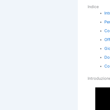
Indice
In
Pe
Co
Of
Gio
Do
Co
Introduzion