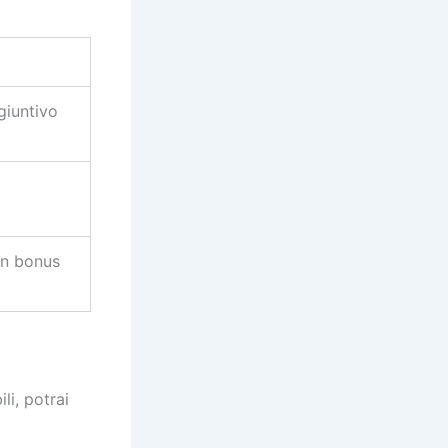
giuntivo
in bonus
li, potrai