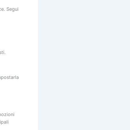
e. Segui
ti.
mpostarla
mozioni
ipali