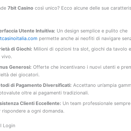
nde
7bit Casino
così unico? Ecco alcune delle sue caratteris
erfaccia Utente Intuitiva:
Un design semplice e pulito che
tcasinoitalia.com
permette anche ai neofiti di navigare sen
ietà di Giochi:
Milioni di opzioni tra slot, giochi da tavolo 
 vivo.
nus Generosi:
Offerte che incentivano i nuovi utenti e pre
eltà dei giocatori.
todi di Pagamento Diversificati:
Accettano un’ampia gamm
ptovalute oltre ai pagamenti tradizionali.
sistenza Clienti Eccellente:
Un team professionale sempre 
r rispondere a ogni domanda.
l Login