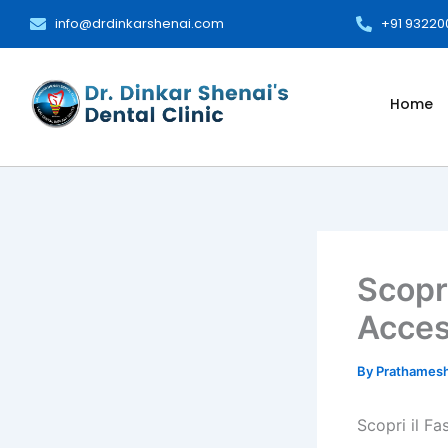
Skip
info@drdinkarshenai.com
+91 9322
to
content
Home
Scopri
Acces
By
Prathames
Scopri il Fa