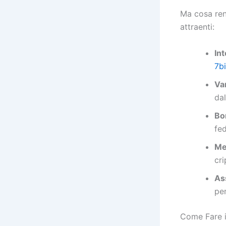
Ma cosa re
attraenti:
Int
7bi
Var
dal
Bo
fed
Me
cri
As
pe
Come Fare i