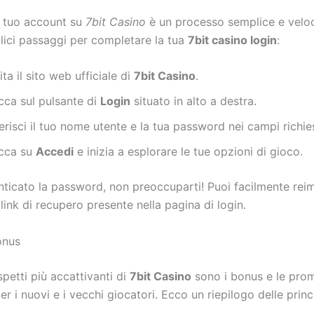
 tuo account su
7bit Casino
è un processo semplice e veloc
lici passaggi per completare la tua
7bit casino login
:
ita il sito web ufficiale di
7bit Casino
.
cca sul pulsante di
Login
situato in alto a destra.
erisci il tuo nome utente e la tua password nei campi richies
icca su
Accedi
e inizia a esplorare le tue opzioni di gioco.
nticato la password, non preoccuparti! Puoi facilmente rei
link di recupero presente nella pagina di login.
onus
petti più accattivanti di
7bit Casino
sono i bonus e le pro
per i nuovi e i vecchi giocatori. Ecco un riepilogo delle princ