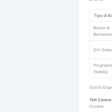
Tipo di 
Bonus di
Benvenut
Giri Gratu
Program
Fedeltà
Giochi Dispo
7bit Casino
trovare: