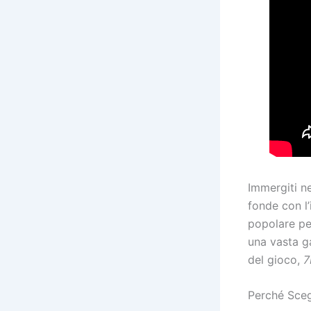
Immergiti n
fonde con l
popolare per
una vasta g
del gioco,
7
Perché Sceg