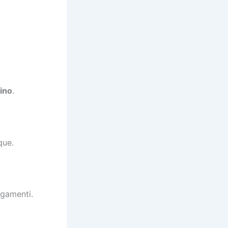
ino
.
que.
agamenti.