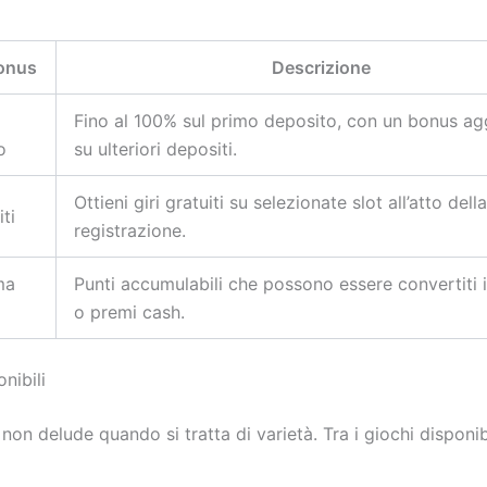
Bonus
Descrizione
Fino al 100% sul primo deposito, con un bonus ag
o
su ulteriori depositi.
Ottieni giri gratuiti su selezionate slot all’atto della
iti
registrazione.
ma
Punti accumulabili che possono essere convertiti 
o premi cash.
nibili
non delude quando si tratta di varietà. Tra i giochi disponibi