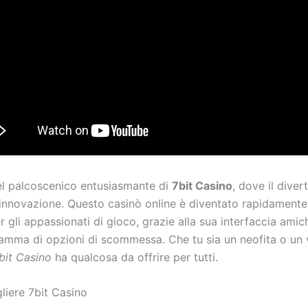
el palcoscenico entusiasmante di
7bit Casino
, dove il diver
’innovazione. Questo casinò online è diventato rapidamente
 gli appassionati di gioco, grazie alla sua interfaccia amic
amma di opzioni di scommessa. Che tu sia un neofita o un
bit Casino
ha qualcosa da offrire per tutti.
liere 7bit Casino