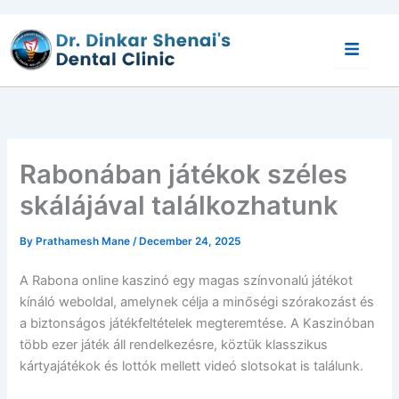
Skip
to
content
Rabonában játékok széles
skálájával találkozhatunk
By
Prathamesh Mane
/
December 24, 2025
A Rabona online kaszinó egy magas színvonalú játékot
kínáló weboldal, amelynek célja a minőségi szórakozást és
a biztonságos játékfeltételek megteremtése. A Kaszinóban
több ezer játék áll rendelkezésre, köztük klasszikus
kártyajátékok és lottók mellett videó slotsokat is találunk.