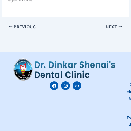
registrazione.
PREVIOUS
NEXT
F
I
G
C
a
n
o
M
c
s
o
e
t
g
b
a
l
o
g
e
o
r
-
k
a
p
E
m
l
u
s