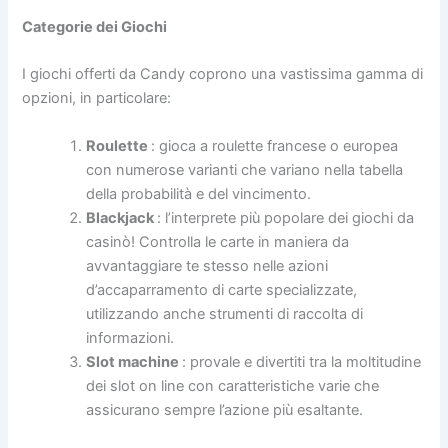
Categorie dei Giochi
I giochi offerti da Candy coprono una vastissima gamma di
opzioni, in particolare:
Roulette
: gioca a roulette francese o europea
con numerose varianti che variano nella tabella
della probabilità e del vincimento.
Blackjack
: l’interprete più popolare dei giochi da
casinò! Controlla le carte in maniera da
avvantaggiare te stesso nelle azioni
d’accaparramento di carte specializzate,
utilizzando anche strumenti di raccolta di
informazioni.
Slot machine
: provale e divertiti tra la moltitudine
dei slot on line con caratteristiche varie che
assicurano sempre l’azione più esaltante.