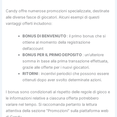
Candy offre numerose promozioni specializzate, destinate
alle diverse fasce di giocatori. Alcuni esempi di questi
vantaggi offerti includono:
BONUS DI BENVENUTO
: il primo bonus che si
ottiene al momento della registrazione
dell’account
BONUS PER IL PRIMO DEPOSITO
: un’ulteriore
somma in base alla prima transazione effettuata,
grazie alle offerte per i nuovi giocatori.
RITORNI
: incentivi periodici che possono essere
ottenuti dopo aver svolto determinate azioni.
I bonus sono condizionati al rispetto delle regole di gioco e
le informazioni relative a ciascuna offerta potrebbero
variare nel tempo. Si raccomanda pertanto la lettura
attentiva della sezione "Promozioni" sulla piattaforma web
di Candy.