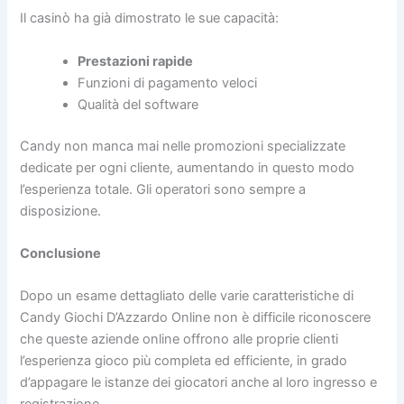
Il casinò ha già dimostrato le sue capacità:
Prestazioni rapide
Funzioni di pagamento veloci
Qualità del software
Candy non manca mai nelle promozioni specializzate
dedicate per ogni cliente, aumentando in questo modo
l’esperienza totale. Gli operatori sono sempre a
disposizione.
Conclusione
Dopo un esame dettagliato delle varie caratteristiche di
Candy Giochi D’Azzardo Online non è difficile riconoscere
che queste aziende online offrono alle proprie clienti
l’esperienza gioco più completa ed efficiente, in grado
d’appagare le istanze dei giocatori anche al loro ingresso e