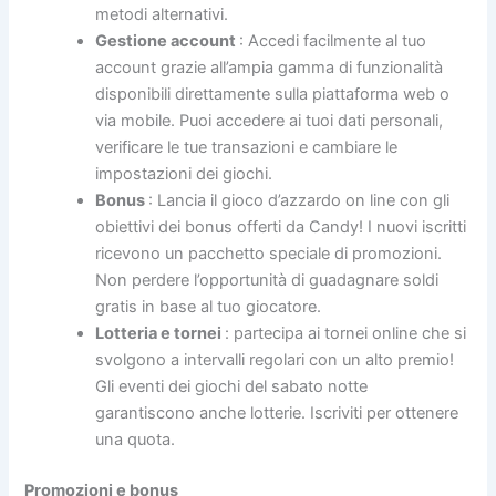
metodi alternativi.
Gestione account
: Accedi facilmente al tuo
account grazie all’ampia gamma di funzionalità
disponibili direttamente sulla piattaforma web o
via mobile. Puoi accedere ai tuoi dati personali,
verificare le tue transazioni e cambiare le
impostazioni dei giochi.
Bonus
: Lancia il gioco d’azzardo on line con gli
obiettivi dei bonus offerti da Candy! I nuovi iscritti
ricevono un pacchetto speciale di promozioni.
Non perdere l’opportunità di guadagnare soldi
gratis in base al tuo giocatore.
Lotteria e tornei
: partecipa ai tornei online che si
svolgono a intervalli regolari con un alto premio!
Gli eventi dei giochi del sabato notte
garantiscono anche lotterie. Iscriviti per ottenere
una quota.
Promozioni e bonus