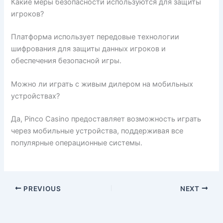
Какие меры безопасности используются для защиты
игроков?
Платформа использует передовые технологии
шифрования для защиты данных игроков и
обеспечения безопасной игры.
Можно ли играть с живым дилером на мобильных
устройствах?
Да, Pinco Casino предоставляет возможность играть
через мобильные устройства, поддерживая все
популярные операционные системы.
PREVIOUS
NEXT