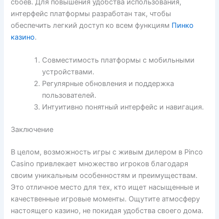
сбоев. Для повышения удобства использования,
интерфейс платформы разработан так, чтобы
обеспечить легкий доступ ко всем функциям
Пинко
казино
.
Совместимость платформы с мобильными
устройствами.
Регулярные обновления и поддержка
пользователей.
Интуитивно понятный интерфейс и навигация.
Заключение
В целом, возможность игры с живым дилером в Pinco
Casino привлекает множество игроков благодаря
своим уникальным особенностям и преимуществам.
Это отличное место для тех, кто ищет насыщенные и
качественные игровые моменты. Ощутите атмосферу
настоящего казино, не покидая удобства своего дома.