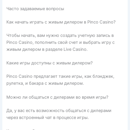
Часто задаваемые вопросы
Как начать играть с живым дилером в Pinco Casino?
Чтобы начать, вам нужно создать учетную запись в
Pinco Casino, пополнить свой счет и выбрать игру с
живым дилером в разделе Live Casino.
Какие игры доступны с живым дилером?
Pinco Casino предлагает такие игры, как блэкджек,
рулетка, и бакара с живым дилером.
Можно ли общаться с дилерами во время игры?
Да, у вас есть возможность общаться с дилерами
через встроенный чат в процессе игры.