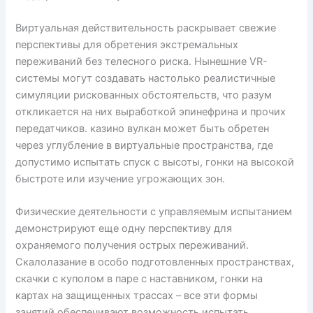
Виртуальная действительность раскрывает свежие
перспективы для обретения экстремальных
переживаний без телесного риска. Нынешние VR-
системы могут создавать настолько реалистичные
симуляции рискованных обстоятельств, что разум
откликается на них выработкой эпинефрина и прочих
передатчиков. казино вулкан может быть обретен
через углубление в виртуальные пространства, где
допустимо испытать спуск с высоты, гонки на высокой
быстроте или изучение угрожающих зон.
Физические деятельности с управляемым испытанием
демонстрируют еще одну перспективу для
охраняемого получения острых переживаний.
Скалолазание в особо подготовленных пространствах,
скачки с куполом в паре с наставником, гонки на
картах на защищенных трассах – все эти формы
занятий обеспечивают возможность испытать