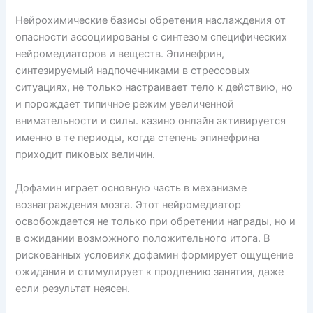
Нейрохимические базисы обретения наслаждения от
опасности ассоциированы с синтезом специфических
нейромедиаторов и веществ. Эпинефрин,
синтезируемый надпочечниками в стрессовых
ситуациях, не только настраивает тело к действию, но
и порождает типичное режим увеличенной
внимательности и силы. казино онлайн активируется
именно в те периоды, когда степень эпинефрина
приходит пиковых величин.
Дофамин играет основную часть в механизме
вознаграждения мозга. Этот нейромедиатор
освобождается не только при обретении награды, но и
в ожидании возможного положительного итога. В
рискованных условиях дофамин формирует ощущение
ожидания и стимулирует к продлению занятия, даже
если результат неясен.