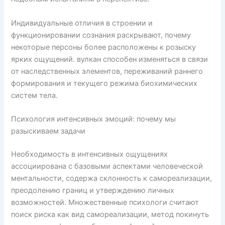
Индивидуальные отличия в строении и
функционировании сознания раскрывают, почему
некоторые персоны более расположены к розыску
ярких ощущений. вулкан способен изменяться в связи
от наследственных элементов, переживаний раннего
формирования и текущего режима биохимических
систем тела.
Психология интенсивных эмоций: почему мы
разыскиваем задачи
Необходимость в интенсивных ощущениях
ассоциирована с базовыми аспектами человеческой
ментальности, содержа склонность к самореализации,
преодолению границ и утверждению личных
возможностей. Множественные психологи считают
поиск риска как вид самореализации, метод покинуть