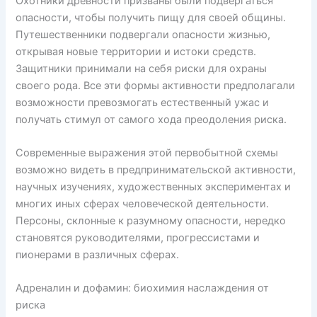
Охотники древности призваны были подвергаться
опасности, чтобы получить пищу для своей общины.
Путешественники подвергали опасности жизнью,
открывая новые территории и истоки средств.
Защитники принимали на себя риски для охраны
своего рода. Все эти формы активности предполагали
возможности превозмогать естественный ужас и
получать стимул от самого хода преодоления риска.
Современные выражения этой первобытной схемы
возможно видеть в предпринимательской активности,
научных изучениях, художественных экспериментах и
многих иных сферах человеческой деятельности.
Персоны, склонные к разумному опасности, нередко
становятся руководителями, прогрессистами и
пионерами в различных сферах.
Адреналин и дофамин: биохимия наслаждения от
риска