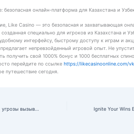
: безопасная онлайн-платформа для Казахстана и Узбе
ие, Like Casino — это безопасная и захватывающая онл
 созданная специально для игроков из Казахстана и Уз
удобному интерфейсу, быстрому доступу к играм и акц
предлагает непревзойденный игровой опыт. Не упусти
ь получить свой 1000% бонус и 1000 бесплатных спин
осто перейдите по ссылке
https://likecasinoonline.com/v
ое путешествие сегодня.
Почему чувство угрозы вызывает наслаждение