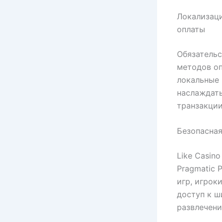
Локализаци
оплаты
Обязательс
методов опл
локальные 
наслаждать
транзакции
Безопасна
Like Casin
Pragmatic 
игр, игрок
доступ к ш
развлечени