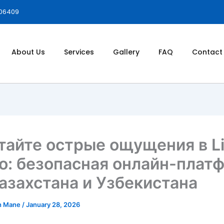
006409
About Us
Services
Gallery
FAQ
Contact
айте острые ощущения в L
o: безопасная онлайн-плат
азахстана и Узбекистана
h Mane
/
January 28, 2026