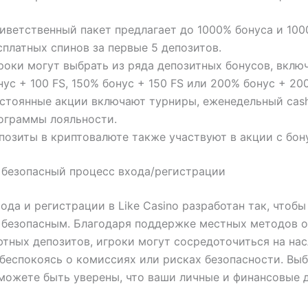
иветственный пакет предлагает до 1000% бонуса и 100
сплатных спинов за первые 5 депозитов.
роки могут выбрать из ряда депозитных бонусов, вклю
нус + 100 FS, 150% бонус + 150 FS или 200% бонус + 200
стоянные акции включают турниры, еженедельный cas
ограммы лояльности.
позиты в криптовалюте также участвуют в акции с бон
 безопасный процесс входа/регистрации
ода и регистрации в Like Casino разработан так, чтобы
 безопасным. Благодаря поддержке местных методов о
тных депозитов, игроки могут сосредоточиться на на
 беспокоясь о комиссиях или рисках безопасности. Выб
 можете быть уверены, что ваши личные и финансовые 