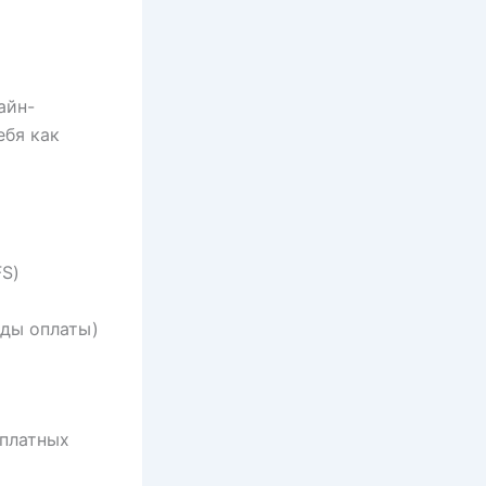
айн-
ебя как
FS)
оды оплаты)
сплатных