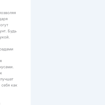
позволяя
даря
могут
унт. Будь
укой.
градами
я
нусами.
 к
улучшат
 себя как
и