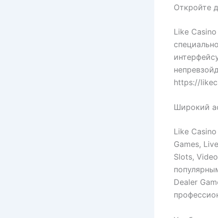
Откройте д
Like Casin
специально
интерфейсу
непревзойд
https://lik
Широкий ас
Like Casin
Games, Liv
Slots, Vide
популярным
Dealer Gam
профессио