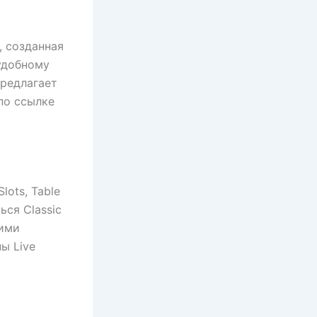
, созданная
 удобному
предлагает
по ссылке
ots, Table
ься Classic
гими
ы Live