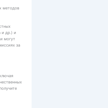
х методов
стных
 и др.) и
ки могут
миссиях за
включая
ачественных
 получите