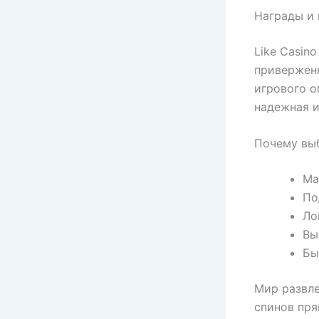
Награды и 
Like Casin
приверженн
игрового о
надежная и
Почему выб
Ма
По
Ло
Вы
Бы
Мир развле
спинов пря