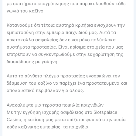
με συστήματα επαγρύπνησης που παρακολουθούν κάθε
γωνιά του καζίνο.
Κατανοούμε ότι τέτοια αυστηρά κριτήρια ενισχύουν την
εμπιστοσύνη στην εμπειρία παιχνιδιού μας. Αυτά τα
πρωτόκολλα ασφαλείας δεν είναι μόνο πολύπλοκα
συστήματα προστασίας. Είναι κρίσιμα στοιχεία που μας
επιτρέπουν να συγκεντρωθούμε στην ευχαρίστηση της
διασκέδασης με γαλήνη.
Αυτό το σύνθετο πλέγμα προστασίας ενσαρκώνει την
δέσμευση του καζίνο να παρέχει ένα προστατευμένο και
απολαυστικό περιβάλλον για όλους.
Ανακαλύψτε μια τεράστια ποικιλία παιχνιδιών
Με την εγγύηση ισχυρής ασφάλειας στο Slotspalace
Casino, η εστίασή μας μετατοπίζεται φυσικά στην ουσία
κάθε καζινικής εμπειρίας: τα παιχνίδια.