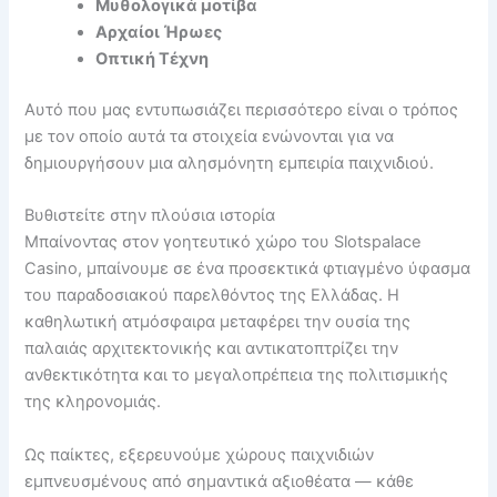
Μυθολογικά μοτίβα
Αρχαίοι Ήρωες
Οπτική Τέχνη
Αυτό που μας εντυπωσιάζει περισσότερο είναι ο τρόπος
με τον οποίο αυτά τα στοιχεία ενώνονται για να
δημιουργήσουν μια αλησμόνητη εμπειρία παιχνιδιού.
Βυθιστείτε στην πλούσια ιστορία
Μπαίνοντας στον γοητευτικό χώρο του Slotspalace
Casino, μπαίνουμε σε ένα προσεκτικά φτιαγμένο ύφασμα
του παραδοσιακού παρελθόντος της Ελλάδας. Η
καθηλωτική ατμόσφαιρα μεταφέρει την ουσία της
παλαιάς αρχιτεκτονικής και αντικατοπτρίζει την
ανθεκτικότητα και το μεγαλοπρέπεια της πολιτισμικής
της κληρονομιάς.
Ως παίκτες, εξερευνούμε χώρους παιχνιδιών
εμπνευσμένους από σημαντικά αξιοθέατα — κάθε