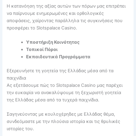
Η κατανόηση της αξίας αυτών των πόρων μας επιτρέπει
να παίρνουμε ενημερωμένες και ορθολογικές
αποφάσεις, χαίροντας παράλληλα τις συγκινήσεις που
προσφέρει το Slotspalace Casino.
Υποστήριξη Κοινότητας
Τοπικοί Πόροι
Εκπαιδευτικά Προγράμματα
Εξερευνήστε τη γοητεία της Ελλάδας μέσα από τα
παιχνίδια
Ας εξετάσουμε πώς το Slotspalace Casino μας παρέχει
την ευκαιρία να ανακαλύψουμε τη ξεχωριστή γοητεία
της Ελλάδας μέσα από τα τυχερά παιχνίδια.
Σαγηνεύοντας με κουλοχέρηδες με Ελλάδας θέμα,
συνδεόμαστε με την πλούσια ιστορία και τις θρυλικές
ιστορίες του.