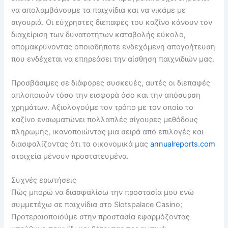
να απολαμβάνουμε τα παιχνίδια και να νικάμε με
σιγουριά. Οι εύχρηστες διεπαφές του καζίνο κάνουν τον
διαχείριση των δυνατοτήτων καταβολής εύκολο,
απομακρύνοντας οποιαδήποτε ενδεχόμενη απογοήτευση
που ενδέχεται να επηρεάσει την αίσθηση παιχνιδιών μας.
Προσβάσιμες σε διάφορες συσκευές, αυτές οι διεπαφές
απλοποιούν τόσο την εισφορά όσο και την απόσυρση
χρημάτων. Αξιολογούμε τον τρόπο με τον οποίο το
καζίνο ενσωματώνει πολλαπλές σίγουρες μεθόδους
πληρωμής, ικανοποιώντας μια σειρά από επιλογές και
διασφαλίζοντας ότι τα οικονομικά μας
annualreports.com
στοιχεία μένουν προστατευμένα.
Συχνές ερωτήσεις
Πώς μπορώ να διασφαλίσω την προστασία μου ενώ
συμμετέχω σε παιχνίδια στο Slotspalace Casino;
Προτεραιοποιούμε στην προστασία εφαρμόζοντας