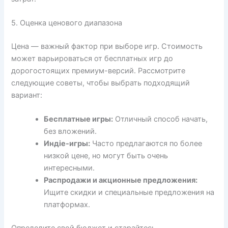
5. Оценка ценового диапазона
Цена — важный фактор при выборе игр. Стоимость
может варьироваться от бесплатных игр до
дорогостоящих премиум-версий. Рассмотрите
следующие советы, чтобы выбрать подходящий
вариант:
Бесплатные игры:
Отличный способ начать,
без вложений.
Индie-игры:
Часто предлагаются по более
низкой цене, но могут быть очень
интересными.
Распродажи и акционные предложения:
Ищите скидки и специальные предложения на
платформах.