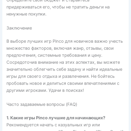
Определите свой бюджет и старайтесь
придерживаться его, чтобы не тратить деньги на
ненужные покупки.
Заключение
В выборе лучших игр Pinco для новичков важно учесть
множество факторов, включая жанр, отзывы, свои
предпочтения, системные требования и цену.
Сосредоточив внимание на этих аспектах, вы можете
значительно облегчить себе задачу и найти идеальные
игры для своего отдыха и развлечения. Не бойтесь
пробовать новое и делиться своими впечатлениями с
другими игроками. Удачи в поисках!
Часто задаваемые вопросы (FAQ)
1. Какие игры Pinco лучшие для начинающих?
Рекомендуется начать с казуальных игр или