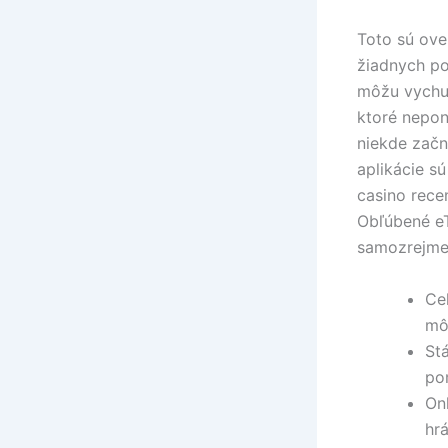
Toto sú ove
žiadnych po
môžu vychut
ktoré nepon
niekde začne
aplikácie s
casino rece
Obľúbené eT
samozrejme 
Ce
mô
Stá
po
On
hr