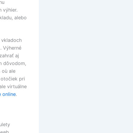
nu
 výhier.
kladu, alebo
h vkladoch
i. Výherné
zahrať aj
ým dôvodom,
 où ale
otočiek pri
le virtuálne
 online
.
ulety
 web