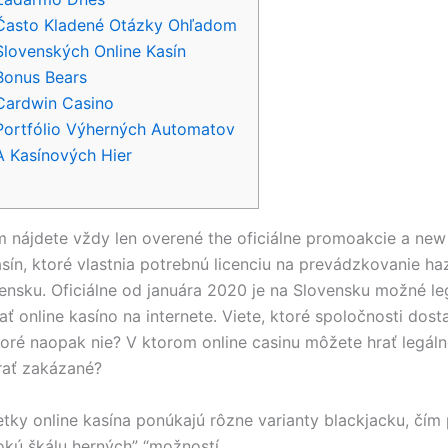
Často Kladené Otázky Ohľadom
Slovenských Online Kasín
Bonus Bears
Cardwin Casino
Portfólio Výherných Automatov
A Kasínových Hier
m nájdete vždy len overené the oficiálne promoakcie a ne
asín, ktoré vlastnia potrebnú licenciu na prevádzkovanie h
vensku. Oficiálne od januára 2020 je na Slovensku možné le
 online kasíno na internete. Viete, ktoré spoločnosti dosta
ktoré naopak nie? V ktorom online casinu môžete hrať legál
rať zakázané?
etky online kasína ponúkajú rôzne varianty blackjacku, čím
rokú škálu herných” “možností.