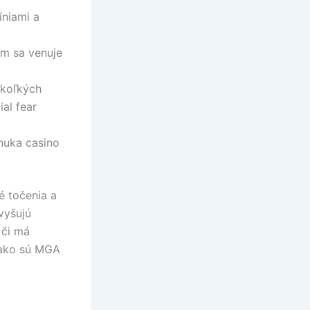
íniami a
am sa venuje
ekoľkých
al fear
onuka casino
é točenia a
vyšujú
 či má
 ako sú MGA