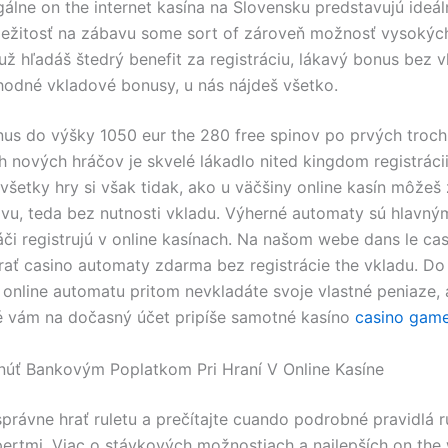
gálne on the internet kasína na Slovensku predstavujú ideál
íležitosť na zábavu some sort of zároveň možnosť vysokých
už hľadáš štedrý benefit za registráciu, lákavý bonus bez v
hodné vkladové bonusy, u nás nájdeš všetko.
us do výšky 1050 eur the 280 free spinov po prvých troc
h nových hráčov je skvelé lákadlo nited kingdom registráci
všetky hry si však tidak, ako u väčšiny online kasín môžeš 
vu, teda bez nutnosti vkladu. Výherné automaty sú hlavn
áči registrujú v online kasínach. Na našom webe dans le cas
ať casino automaty zdarma bez registrácie the vkladu. Do 
 online automatu pritom nevkladáte svoje vlastné peniaze, a
é vám na dočasný účet pripíše samotné kasíno
casino game
úť Bankovým Poplatkom Pri Hraní V Online Kasíne
správne hrať ruletu a prečítajte cuando podrobné pravidlá r
ertmi. Viac o stávkových možnostiach a najlepších on the