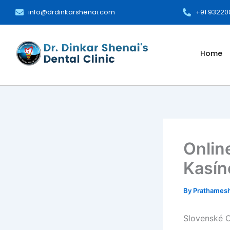
Skip
info@drdinkarshenai.com
+91 9322
to
content
Home
Onlin
Kasín
By
Prathames
Slovenské O