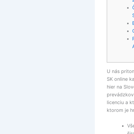
U nás prito
SK online k
hier na Slo
prevádzkovať
licenciu a 
ktorom je h
Vš
ši