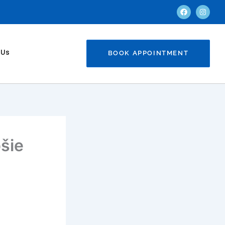
F
I
a
n
c
s
e
t
b
a
o
g
o
r
 Us
BOOK APPOINTMENT
k
a
m
pšie