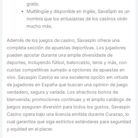
gratis.
Multilingüe y disponible en inglés, SavaSpin es un
nombre que los entusiastas de los casinos oirán
mucho más.
Además de los juegos de casino, Savaspin ofrece una
completa sección de apuestas deportivas. Los jugadores
pueden apostar durante una amplia diversidade de
deportes, incluyendo fútbol, baloncesto, tenis y más, con
cuotas competitivas sumado a opciones de apuestas en
vivo. Savaspin Casino es una excelente opción em virtude
de jugadores en España que buscan una opinion de juego
verdadero, segura y variada. Los atractivos bonos de
bienvenida, promociones continuas y el amplio catálogo de
juegos aseguran diversión para todos los gustos. Savaspin
Casino opera bajo una licencia emitida durante Curazao, lo
cual garantiza que siga estrictos estándares para seguridad
y equidad en el placer.