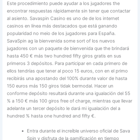
Este procedimiento puede ayudar a los jugadores the
encontrar respuestas rápidamente sin tener que contactar
al asiento. Savaspin Casino es uno de de los internet
casinos en línea más destacados que está ganando
popularidad no meio de los jugadores para España.
SavaSpin ag la bienvenida some sort of los nuevos
jugadores con un paquete de bienvenida que the brindará
hasta 450 € más two hundred fifty giros gratis en sus
primeros 3 depósitos. Para participar en cada primero de
ellos tendrías que tener al poco 15 euros, con en el primo
recibirás una apostando del 100% durante valor de hasta
150 euros más 150 giros tidak bermodal. Hacer un
conforme depósito resultará durante una igualación del 55
% a 150 € más 100 giros free of charge, mientras que llevar
adelante un tercer depósito le dará mi igualación del a
hundred % hasta one hundred and fifty €.
Entra durante el increíble universo oficial de Sava
Spin y disfruta de la gamificación en tiempo