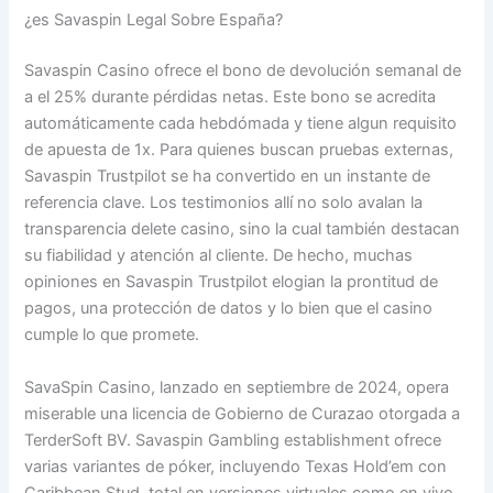
¿es Savaspin Legal Sobre España?
Savaspin Casino ofrece el bono de devolución semanal de
a el 25% durante pérdidas netas. Este bono se acredita
automáticamente cada hebdómada y tiene algun requisito
de apuesta de 1x. Para quienes buscan pruebas externas,
Savaspin Trustpilot se ha convertido en un instante de
referencia clave. Los testimonios allí no solo avalan la
transparencia delete casino, sino la cual también destacan
su fiabilidad y atención al cliente. De hecho, muchas
opiniones en Savaspin Trustpilot elogian la prontitud de
pagos, una protección de datos y lo bien que el casino
cumple lo que promete.
SavaSpin Casino, lanzado en septiembre de 2024, opera
miserable una licencia de Gobierno de Curazao otorgada a
TerderSoft BV. Savaspin Gambling establishment ofrece
varias variantes de póker, incluyendo Texas Hold’em con
Caribbean Stud, total en versiones virtuales como en vivo.