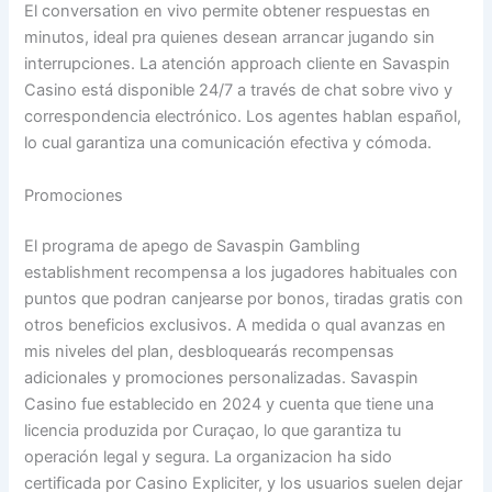
El conversation en vivo permite obtener respuestas en
minutos, ideal pra quienes desean arrancar jugando sin
interrupciones. La atención approach cliente en Savaspin
Casino está disponible 24/7 a través de chat sobre vivo y
correspondencia electrónico. Los agentes hablan español,
lo cual garantiza una comunicación efectiva y cómoda.
Promociones
El programa de apego de Savaspin Gambling
establishment recompensa a los jugadores habituales con
puntos que podran canjearse por bonos, tiradas gratis con
otros beneficios exclusivos. A medida o qual avanzas en
mis niveles del plan, desbloquearás recompensas
adicionales y promociones personalizadas. Savaspin
Casino fue establecido en 2024 y cuenta que tiene una
licencia produzida por Curaçao, lo que garantiza tu
operación legal y segura. La organizacion ha sido
certificada por Casino Expliciter, y los usuarios suelen dejar