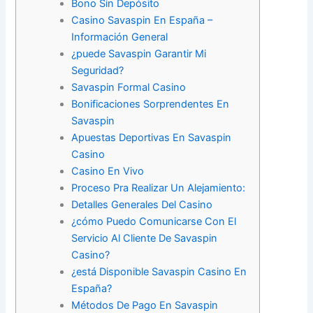
Bono Sin Depósito
Casino Savaspin En España –
Información General
¿puede Savaspin Garantir Mi
Seguridad?
Savaspin Formal Casino
Bonificaciones Sorprendentes En
Savaspin
Apuestas Deportivas En Savaspin
Casino
Casino En Vivo
Proceso Pra Realizar Un Alejamiento:
Detalles Generales Del Casino
¿cómo Puedo Comunicarse Con El
Servicio Al Cliente De Savaspin
Casino?
¿está Disponible Savaspin Casino En
España?
Métodos De Pago En Savaspin