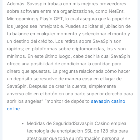
Además, Savaspin trabaja con mis mejores proveedores
sobre software entre ma organizzazione, como NetEnt,
Microgaming y Play’n GET, lo cual asegura que la papel de
los juegos sea inmejorable. Puedes solicitar el jubilación de
tu balance en cualquier momento y seleccionar el monto y
un destino del crédito. Los retiros sobre SavaSpin son
rápidos; en plataformas sobre criptomonedas, los v son
mínimos. En este último luogo, cabe decir la cual SavaSpin
ofrece una posibilidad de condicionar la cantidad para
dinero que apuestas. La pregunta relacionada cómo hacer
un depósito se resuelve de manera easy en el lugar de
SavaSpin. Después de crear la cuenta, simplemente
anverso clic en el botón en una parte superior derecha para
abrir los angeles” “monitor de depósito
savaspin casino
online
.
Medidas de SeguridadSavaspin Casino emplea
tecnología de encriptación SSL de 128 bits para
atestiguar que toda su información personal y