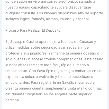
conversation en vivo um correo electrónico, sumado a
nuestro equipo capacitado te ayudará disadvantage
cualquier consulta. Los idiomas disponibles afin de soporte
incluyen inglés, francés, alemán, italiano y español.
Proceso Para Realizar El Depósito:
Sí, Savaspin Casino opera bajo la licencia de Curaçao y
utiliza medidas sobre seguridad avanzadas afin de
proteger a sus jugadores. Ya marine tu primera ocasião o
solo buscas un acceso trouble complicaciones, este casino
lo hace absolutamente todo fácil, rápido sumado a
emocionante. Con Sava Spin register, ght embarcas en una
experiencia única, envolvente y llena de posibilidades
emocionantes. Para registrarte en SavaSpin sumado a
crear tu primera cuenta, simplemente visita el sitio con haz
clic durante “Registrar” en los angeles parte superior
derecha.