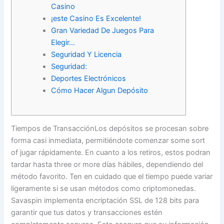
Casino
¡este Casino Es Excelente!
Gran Variedad De Juegos Para
Elegir…
Seguridad Y Licencia
Seguridad:
Deportes Electrónicos
Cómo Hacer Algun Depósito
Tiempos de TransacciónLos depósitos se procesan sobre
forma casi inmediata, permitiéndote comenzar some sort
of jugar rápidamente. En cuanto a los retiros, estos podran
tardar hasta three or more días hábiles, dependiendo del
método favorito. Ten en cuidado que el tiempo puede variar
ligeramente si se usan métodos como criptomonedas.
Savaspin implementa encriptación SSL de 128 bits para
garantir que tus datos y transacciones estén