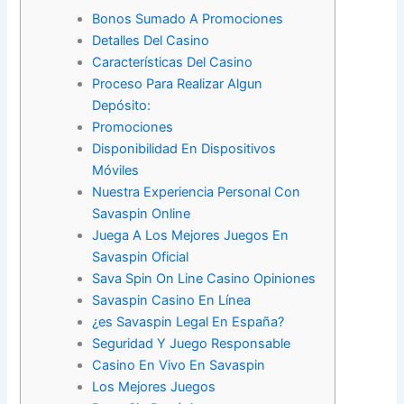
Bonos Sumado A Promociones
Detalles Del Casino
Características Del Casino
Proceso Para Realizar Algun
Depósito:
Promociones
Disponibilidad En Dispositivos
Móviles
Nuestra Experiencia Personal Con
Savaspin Online
Juega A Los Mejores Juegos En
Savaspin Oficial
Sava Spin On Line Casino Opiniones
Savaspin Casino En Línea
¿es Savaspin Legal En España?
Seguridad Y Juego Responsable
Casino En Vivo En Savaspin
Los Mejores Juegos