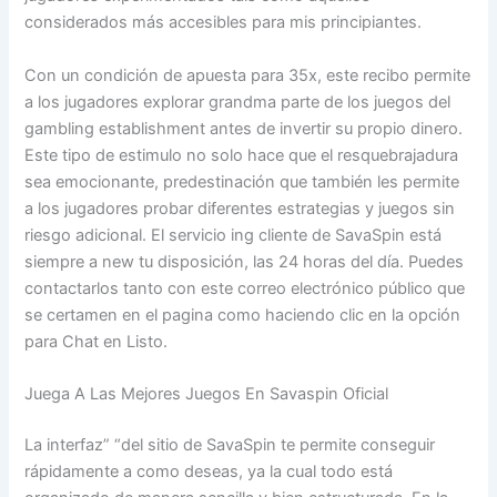
considerados más accesibles para mis principiantes.
Con un condición de apuesta para 35x, este recibo permite
a los jugadores explorar grandma parte de los juegos del
gambling establishment antes de invertir su propio dinero.
Este tipo de estimulo no solo hace que el resquebrajadura
sea emocionante, predestinación que también les permite
a los jugadores probar diferentes estrategias y juegos sin
riesgo adicional. El servicio ing cliente de SavaSpin está
siempre a new tu disposición, las 24 horas del día. Puedes
contactarlos tanto con este correo electrónico público que
se certamen en el pagina como haciendo clic en la opción
para Chat en Listo.
Juega A Las Mejores Juegos En Savaspin Oficial
La interfaz” “del sitio de SavaSpin te permite conseguir
rápidamente a como deseas, ya la cual todo está