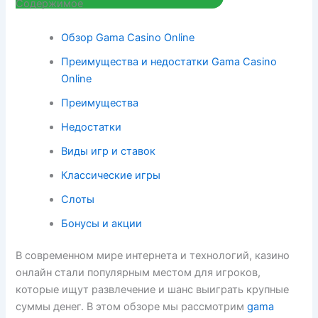
Содержимое
Обзор Gama Casino Online
Преимущества и недостатки Gama Casino
Online
Преимущества
Недостатки
Виды игр и ставок
Классические игры
Слоты
Бонусы и акции
В современном мире интернета и технологий, казино
онлайн стали популярным местом для игроков,
которые ищут развлечение и шанс выиграть крупные
суммы денег. В этом обзоре мы рассмотрим
gama