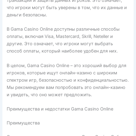
транзакций и защиты данных игроков. Это означает,
что игроки могут быть уверены в том, что их данные и
деньги безопасны.
В Gama Casino Online доступны различные способы
оплаты, включая Visa, Mastercard, Skrill, Neteller и
другие. Это означает, что игроки могут выбрать
способ оплаты, который наиболее удобен для них.
В целом, Gama Casino Online – это хороший выбор для
игроков, которые ищут онлайн-казино с широким
спектром игр, безопасностью и конфиденциальностью.
Мы рекомендуем вам попробовать это онлайн-казино
и увидеть, что оно может предложить.
Преимущества и недостатки Gama Casino Online
Преимущества