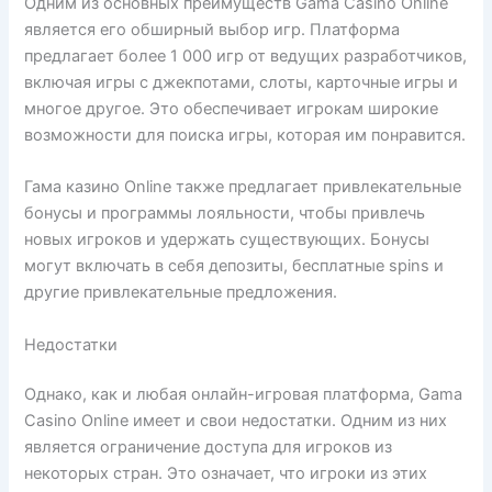
Одним из основных преимуществ Gama Casino Online
является его обширный выбор игр. Платформа
предлагает более 1 000 игр от ведущих разработчиков,
включая игры с джекпотами, слоты, карточные игры и
многое другое. Это обеспечивает игрокам широкие
возможности для поиска игры, которая им понравится.
Гама казино Online также предлагает привлекательные
бонусы и программы лояльности, чтобы привлечь
новых игроков и удержать существующих. Бонусы
могут включать в себя депозиты, бесплатные spins и
другие привлекательные предложения.
Недостатки
Однако, как и любая онлайн-игровая платформа, Gama
Casino Online имеет и свои недостатки. Одним из них
является ограничение доступа для игроков из
некоторых стран. Это означает, что игроки из этих