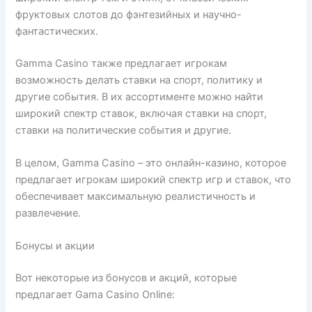
фруктовых слотов до фэнтезийных и научно-
фантастических.
Gamma Casino также предлагает игрокам
возможность делать ставки на спорт, политику и
другие события. В их ассортименте можно найти
широкий спектр ставок, включая ставки на спорт,
ставки на политические события и другие.
В целом, Gamma Casino – это онлайн-казино, которое
предлагает игрокам широкий спектр игр и ставок, что
обеспечивает максимальную реалистичность и
развлечение.
Бонусы и акции
Вот некоторые из бонусов и акций, которые
предлагает Gama Casino Online: