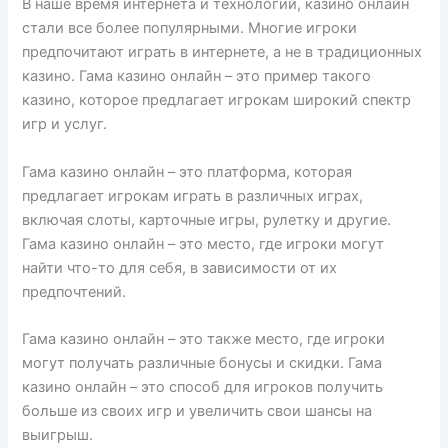
В наше время интернета и технологий, казино онлайн
стали все более популярными. Многие игроки
предпочитают играть в интернете, а не в традиционных
казино. Гама казино онлайн – это пример такого
казино, которое предлагает игрокам широкий спектр
игр и услуг.
Гама казино онлайн – это платформа, которая
предлагает игрокам играть в различных играх,
включая слоты, карточные игры, рулетку и другие.
Гама казино онлайн – это место, где игроки могут
найти что-то для себя, в зависимости от их
предпочтений.
Гама казино онлайн – это также место, где игроки
могут получать различные бонусы и скидки. Гама
казино онлайн – это способ для игроков получить
больше из своих игр и увеличить свои шансы на
выигрыш.