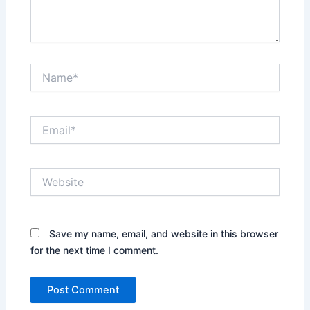
Name*
Email*
Website
Save my name, email, and website in this browser
for the next time I comment.