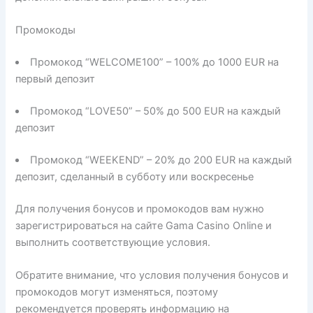
Промокоды
Промокод “WELCOME100” – 100% до 1000 EUR на
первый депозит
Промокод “LOVE50” – 50% до 500 EUR на каждый
депозит
Промокод “WEEKEND” – 20% до 200 EUR на каждый
депозит, сделанный в субботу или воскресенье
Для получения бонусов и промокодов вам нужно
зарегистрироваться на сайте Gama Casino Online и
выполнить соответствующие условия.
Обратите внимание, что условия получения бонусов и
промокодов могут изменяться, поэтому
рекомендуется проверять информацию на