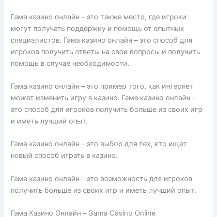
Гама казино онлайн – это также место, где игроки
могут получать поддержку и помощь от опытных
специалистов. Гама казино онлайн – это способ для
игроков получить ответы на свои вопросы и получить
помощь в случае необходимости.
Гама казино онлайн – это пример того, как интернет
может изменить игру в казино. Гама казино онлайн –
это способ для игроков получить больше из своих игр
и иметь лучший опыт.
Гама казино онлайн – это выбор для тех, кто ищет
новый способ играть в казино.
Гама казино онлайн – это возможность для игроков
получить больше из своих игр и иметь лучший опыт.
Гама Казино Онлайн – Gama Casino Online