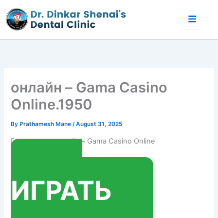
Skip
to
content
онлайн – Gama Casino
Online.1950
By
Prathamesh Mane
/
August 31, 2025
Гама казино онлайн – Gama Casino Online
ИГРАТЬ