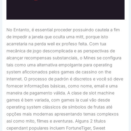
No Entanto, é essential proceder possuindo cautela a fim
de impedir a janela que oculta uma mitt, porque isto
acarretaria na perda weil ex profeso feita. Com tua
mecânica de jogo descomplicada e as perspectivas de
alcançar recompensas substanciais, o Mines se configura
tais como uma alternativa empolgante para operating
system aficcionados pelos games de cassino on the
internet. O processo de padrón é discretos e você só deve
fornecer informações básicas, como nome, email e uma
maneira de pagamento válida. A clase de slot machine
games é bem variada, com games la cual vão desde
operating system clássicos de símbolos de frutas até
opções mais modernas apresentando temas complexos
asi como mito, filmes e aventuras. Alguns 2 títulos
cependant populares incluem FortuneTiger, Sweet