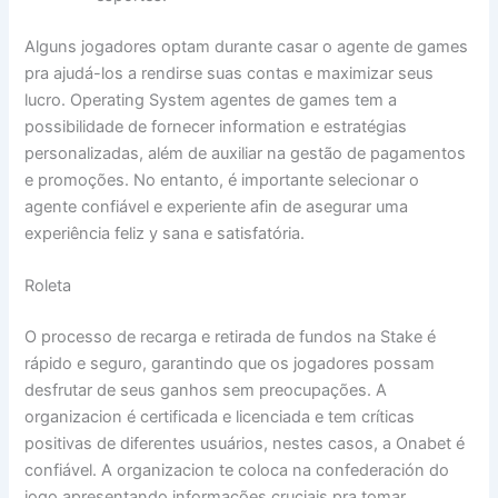
Alguns jogadores optam durante casar o agente de games
pra ajudá-los a rendirse suas contas e maximizar seus
lucro. Operating System agentes de games tem a
possibilidade de fornecer information e estratégias
personalizadas, além de auxiliar na gestão de pagamentos
e promoções. No entanto, é importante selecionar o
agente confiável e experiente afin de asegurar uma
experiência feliz y sana e satisfatória.
Roleta
O processo de recarga e retirada de fundos na Stake é
rápido e seguro, garantindo que os jogadores possam
desfrutar de seus ganhos sem preocupações. A
organizacion é certificada e licenciada e tem críticas
positivas de diferentes usuários, nestes casos, a Onabet é
confiável. A organizacion te coloca na confederación do
jogo apresentando informações cruciais pra tomar