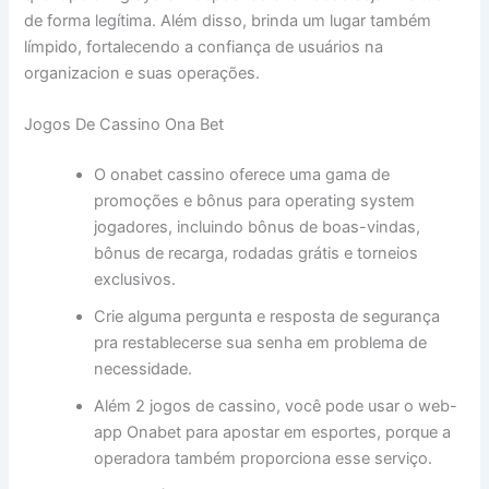
de forma legítima. Além disso, brinda um lugar também
límpido, fortalecendo a confiança de usuários na
organizacion e suas operações.
Jogos De Cassino Ona Bet
O onabet cassino oferece uma gama de
promoções e bônus para operating system
jogadores, incluindo bônus de boas-vindas,
bônus de recarga, rodadas grátis e torneios
exclusivos.
Crie alguma pergunta e resposta de segurança
pra restablecerse sua senha em problema de
necessidade.
Além 2 jogos de cassino, você pode usar o web-
app Onabet para apostar em esportes, porque a
operadora também proporciona esse serviço.