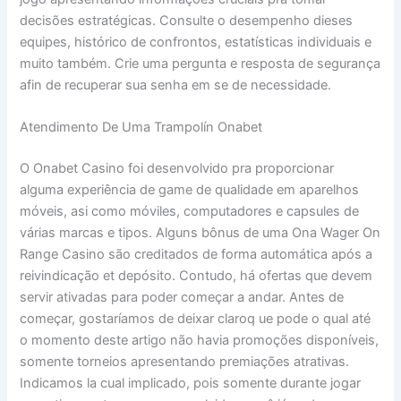
decisões estratégicas. Consulte o desempenho dieses
equipes, histórico de confrontos, estatísticas individuais e
muito também. Crie uma pergunta e resposta de segurança
afin de recuperar sua senha em se de necessidade.
Atendimento De Uma Trampolín Onabet
O Onabet Casino foi desenvolvido pra proporcionar
alguma experiência de game de qualidade em aparelhos
móveis, asi como móviles, computadores e capsules de
várias marcas e tipos. Alguns bônus de uma Ona Wager On
Range Casino são creditados de forma automática após a
reivindicação et depósito. Contudo, há ofertas que devem
servir ativadas para poder começar a andar. Antes de
começar, gostaríamos de deixar claroq ue pode o qual até
o momento deste artigo não havia promoções disponíveis,
somente torneios apresentando premiações atrativas.
Indicamos la cual implicado, pois somente durante jogar