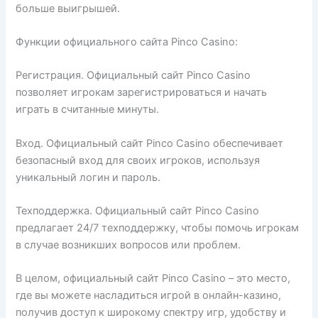
больше выигрышей.
Функции официального сайта Pinco Casino:
Регистрация. Официальный сайт Pinco Casino
позволяет игрокам зарегистрироваться и начать
играть в считанные минуты.
Вход. Официальный сайт Pinco Casino обеспечивает
безопасный вход для своих игроков, используя
уникальный логин и пароль.
Техподдержка. Официальный сайт Pinco Casino
предлагает 24/7 техподдержку, чтобы помочь игрокам
в случае возникших вопросов или проблем.
В целом, официальный сайт Pinco Casino – это место,
где вы можете насладиться игрой в онлайн-казино,
получив доступ к широкому спектру игр, удобству и