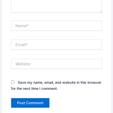
Name*
Email*
Website
Save my name, email, and website in this browser
for the next time I comment.