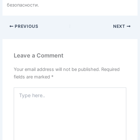
безопасности.
PREVIOUS
NEXT
Leave a Comment
Your email address will not be published.
Required
fields are marked
*
Type
here..