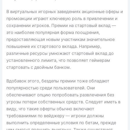
В виртуальных игорных заведениях акционные оферы и
промоакции играют ключевую роль в привлечении и
сохранении игроков. Премии на стартовый вклад —
это наиболее популярная форма поощрения,
предоставляющая новым участникам значительное
повышение их стартового вклада. Например,
различные ресурсы умножают стартовый вклад до
установленного лимита, что позволяет геймерам
стартовать с двойным банком.
Вдобавок этого, бездепы премии тоже обладают
популярностью среди пользователей. Они
обеспечивают опцию попробовать развлечения без
угрозы потери собственных средств. Следует иметь в
виду, что такие оферты обычно включают
требованиями по вейджеру — игроки должны
выполнить определенные условия по бетам, прежде
чем смогут получить выигрыш. Также существуют