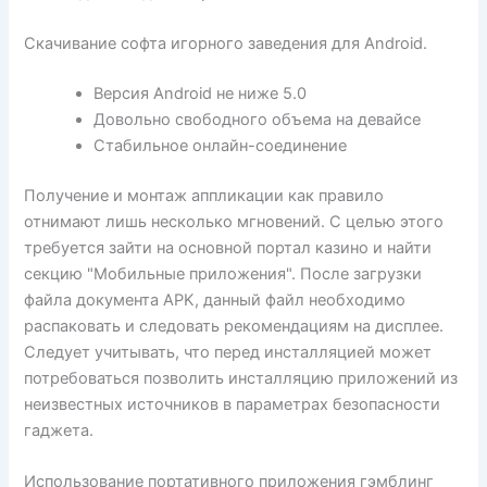
Скачивание софта игорного заведения для Android.
Версия Android не ниже 5.0
Довольно свободного объема на девайсе
Стабильное онлайн-соединение
Получение и монтаж аппликации как правило
отнимают лишь несколько мгновений. С целью этого
требуется зайти на основной портал казино и найти
секцию "Мобильные приложения". После загрузки
файла документа APK, данный файл необходимо
распаковать и следовать рекомендациям на дисплее.
Следует учитывать, что перед инсталляцией может
потребоваться позволить инсталляцию приложений из
неизвестных источников в параметрах безопасности
гаджета.
Использование портативного приложения гэмблинг