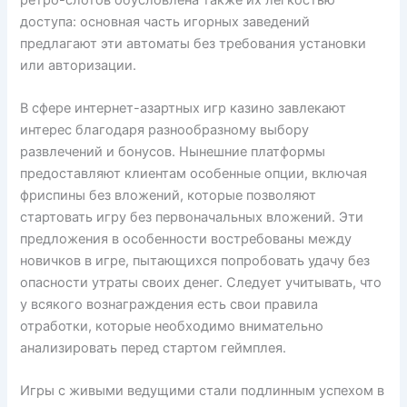
доступа: основная часть игорных заведений
предлагают эти автоматы без требования установки
или авторизации.
В сфере интернет-азартных игр казино завлекают
интерес благодаря разнообразному выбору
развлечений и бонусов. Нынешние платформы
предоставляют клиентам особенные опции, включая
фриспины без вложений, которые позволяют
стартовать игру без первоначальных вложений. Эти
предложения в особенности востребованы между
новичков в игре, пытающихся попробовать удачу без
опасности утраты своих денег. Следует учитывать, что
у всякого вознаграждения есть свои правила
отработки, которые необходимо внимательно
анализировать перед стартом геймплея.
Игры с живыми ведущими стали подлинным успехом в