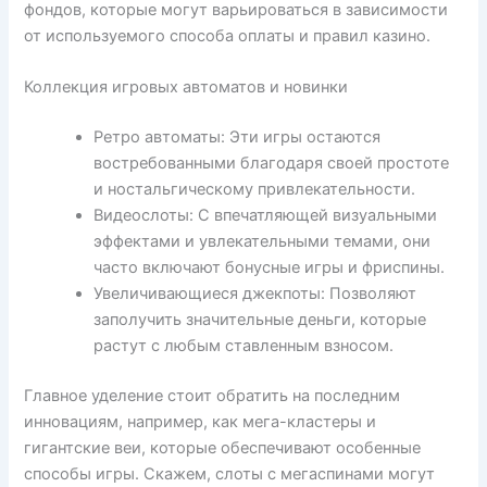
фондов, которые могут варьироваться в зависимости
от используемого способа оплаты и правил казино.
Коллекция игровых автоматов и новинки
Ретро автоматы: Эти игры остаются
востребованными благодаря своей простоте
и ностальгическому привлекательности.
Видеослоты: С впечатляющей визуальными
эффектами и увлекательными темами, они
часто включают бонусные игры и фриспины.
Увеличивающиеся джекпоты: Позволяют
заполучить значительные деньги, которые
растут с любым ставленным взносом.
Главное уделение стоит обратить на последним
инновациям, например, как мега-кластеры и
гигантские веи, которые обеспечивают особенные
способы игры. Скажем, слоты с мегаспинами могут