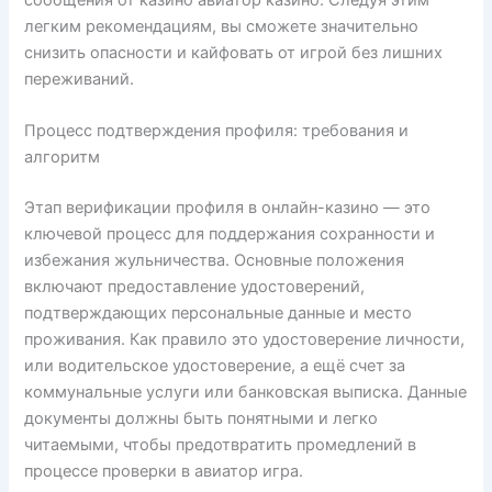
легким рекомендациям, вы сможете значительно
снизить опасности и кайфовать от игрой без лишних
переживаний.
Процесс подтверждения профиля: требования и
алгоритм
Этап верификации профиля в онлайн-казино — это
ключевой процесс для поддержания сохранности и
избежания жульничества. Основные положения
включают предоставление удостоверений,
подтверждающих персональные данные и место
проживания. Как правило это удостоверение личности,
или водительское удостоверение, а ещё счет за
коммунальные услуги или банковская выписка. Данные
документы должны быть понятными и легко
читаемыми, чтобы предотвратить промедлений в
процессе проверки в авиатор игра.