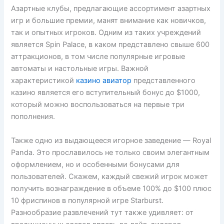
Азартные клубы, предлагающие ассортимент азартных
игр и большие премии, манят внимание как новичков,
так и опытных игроков. Одним из таких учреждений
является Spin Palace, в каком представлено свыше 600
аттракционов, в том числе популярные игровые
автоматы и настольные игры. Важной
характеристикой
казино авиатор
представленного
казино является его вступительный бонус до $1000,
который можно воспользоваться на первые три
пополнения.
Также одно из выдающееся игорное заведение — Royal
Panda. Это прославилось не только своим элегантным
оформлением, но и особенными бонусами для
пользователей. Скажем, каждый свежий игрок может
получить вознаграждение в объеме 100% до $100 плюс
10 фриспинов в популярной игре Starburst.
Разнообразие развлечений тут также удивляет: от