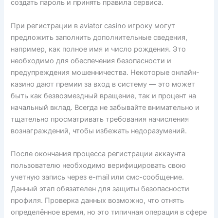
создать пароль и принять правила сервиса.
При регистрации в aviator casino игроку могут
предложить заполнить дополнительные сведения,
например, как полное имя и число рождения. Это
необходимо для обеспечения безопасности и
предупреждения мошенничества. Некоторые онлайн-
казино дают премии за вход в систему — это может
быть как безвозмездный вращение, так и процент на
начальный вклад. Всегда не забывайте внимательно и
тщательно просматривать требования начисления
вознаграждений, чтобы избежать недоразумений.
После окончания процесса регистрации аккаунта
пользователю необходимо верифицировать свою
учетную запись через e-mail или смс-сообщение.
Данный этап обязателен для защиты безопасности
профиля. Проверка данных возможно, что отнять
определённое время, но это типичная операция в сфере