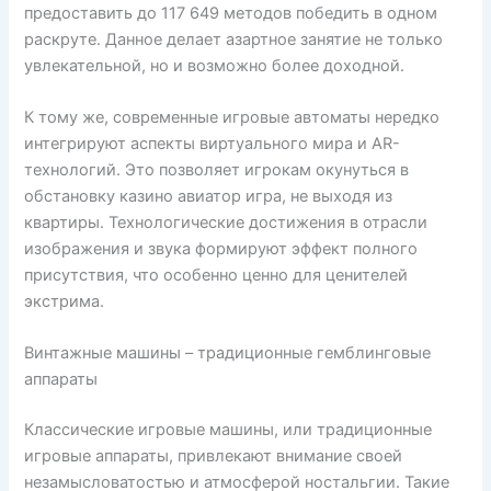
предоставить до 117 649 методов победить в одном
раскруте. Данное делает азартное занятие не только
увлекательной, но и возможно более доходной.
К тому же, современные игровые автоматы нередко
интегрируют аспекты виртуального мира и AR-
технологий. Это позволяет игрокам окунуться в
обстановку казино авиатор игра, не выходя из
квартиры. Технологические достижения в отрасли
изображения и звука формируют эффект полного
присутствия, что особенно ценно для ценителей
экстрима.
Винтажные машины – традиционные гемблинговые
аппараты
Классические игровые машины, или традиционные
игровые аппараты, привлекают внимание своей
незамысловатостью и атмосферой ностальгии. Такие