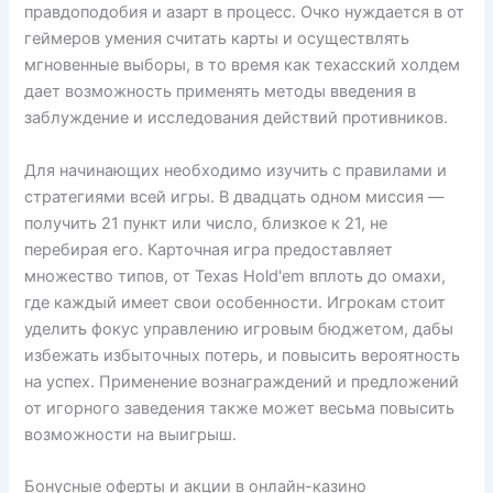
правдоподобия и азарт в процесс. Очко нуждается в от
геймеров умения считать карты и осуществлять
мгновенные выборы, в то время как техасский холдем
дает возможность применять методы введения в
заблуждение и исследования действий противников.
Для начинающих необходимо изучить с правилами и
стратегиями всей игры. В двадцать одном миссия —
получить 21 пункт или число, близкое к 21, не
перебирая его. Карточная игра предоставляет
множество типов, от Texas Hold'em вплоть до омахи,
где каждый имеет свои особенности. Игрокам стоит
уделить фокус управлению игровым бюджетом, дабы
избежать избыточных потерь, и повысить вероятность
на успех. Применение вознаграждений и предложений
от игорного заведения также может весьма повысить
возможности на выигрыш.
Бонусные оферты и акции в онлайн-казино