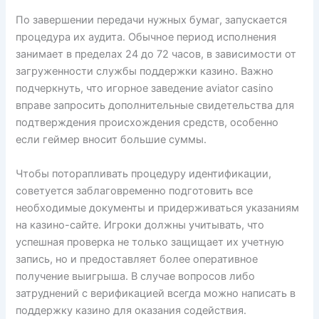
По завершении передачи нужных бумаг, запускается
процедура их аудита. Обычное период исполнения
занимает в пределах 24 до 72 часов, в зависимости от
загруженности службы поддержки казино. Важно
подчеркнуть, что игорное заведение aviator casino
вправе запросить дополнительные свидетельства для
подтверждения происхождения средств, особенно
если геймер вносит большие суммы.
Чтобы поторапливать процедуру идентификации,
советуется заблаговременно подготовить все
необходимые документы и придерживаться указаниям
на казино-сайте. Игроки должны учитывать, что
успешная проверка не только защищает их учетную
запись, но и предоставляет более оперативное
получение выигрыша. В случае вопросов либо
затруднений с верификацией всегда можно написать в
поддержку казино для оказания содействия.