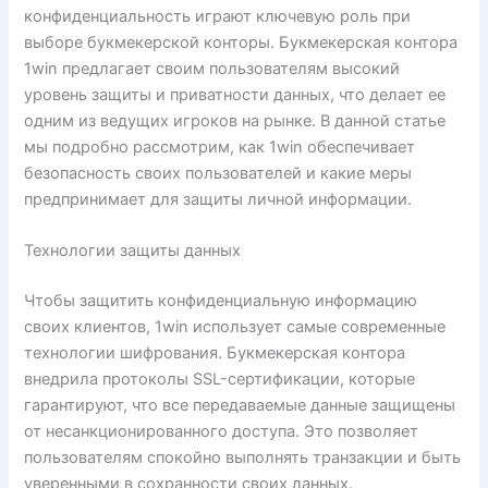
конфиденциальность играют ключевую роль при
выборе букмекерской конторы. Букмекерская контора
1win предлагает своим пользователям высокий
уровень защиты и приватности данных, что делает ее
одним из ведущих игроков на рынке. В данной статье
мы подробно рассмотрим, как 1win обеспечивает
безопасность своих пользователей и какие меры
предпринимает для защиты личной информации.
Технологии защиты данных
Чтобы защитить конфиденциальную информацию
своих клиентов, 1win использует самые современные
технологии шифрования. Букмекерская контора
внедрила протоколы SSL-сертификации, которые
гарантируют, что все передаваемые данные защищены
от несанкционированного доступа. Это позволяет
пользователям спокойно выполнять транзакции и быть
уверенными в сохранности своих данных.