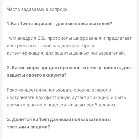
Часто задаваемые вопросы
1. Как 1win защищает данные пользователей?
1win внедрил SSL-протоколы шифрования и предлагает
инструменты, такие как двухфакторная
аутентификация, для защиты данных пользователей.
2. Какие меры предосторожности я могу принять для
защиты своего аккаунта?
Рекомендуется использовать сложные пароли,
настраивать двухфакторную аутентификацию и быть
внимательными к подозрительным сообщениям.
3. Делится ли 1win данными пользователей с
третьими лицами?