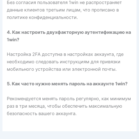
Без согласия пользователя 1win не распространяет
данные клиентов третьим лицам, что прописано в
политике конфиденциальности.
4. Как настроить двухфакторную аутентификацию на
1win?
Настройка 2FA доступна в настройках аккаунта, где
необходимо следовать инструкциям для привязки
мобильного устройства или электронной почты.
5. Как часто нужно менять пароль на аккаунте 1win?
Рекомендуется менять пароль регулярно, как минимум
раз в три месяца, чтобы обеспечить максимальную
безопасность вашего аккаунта.