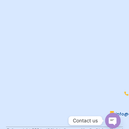
info@
Contact us