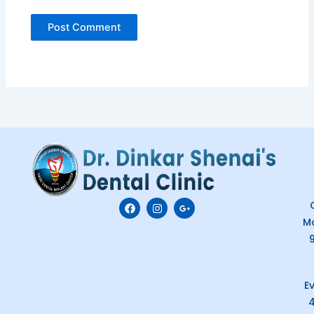
F
I
G
C
a
n
o
M
c
s
o
e
t
g
b
a
l
o
g
e
o
r
-
k
a
p
E
m
l
u
s