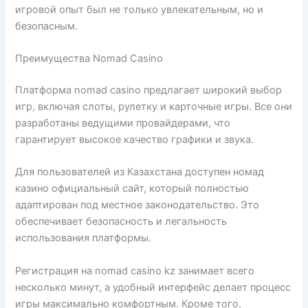
игровой опыт был не только увлекательным, но и
безопасным.
Преимущества Nomad Casino
Платформа nomad casino предлагает широкий выбор
игр, включая слоты, рулетку и карточные игры. Все они
разработаны ведущими провайдерами, что
гарантирует высокое качество графики и звука.
Для пользователей из Казахстана доступен номад
казино официальный сайт, который полностью
адаптирован под местное законодательство. Это
обеспечивает безопасность и легальность
использования платформы.
Регистрация на nomad casino kz занимает всего
несколько минут, а удобный интерфейс делает процесс
игры максимально комфортным. Кроме того,