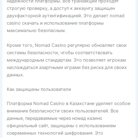
надежности платформы. Все транзакции проходят
строгую проверку, а доступ к аккаунту защищен
двухфакторной аутентификацией. Это делает nomad
casino скачать и использование платформы
максимально безопасным.
Кроме того, Nomad Casino регулярно обновляет свои
системы безопасности, чтобы соответствовать
международным стандартам. Это позволяет игрокам
наслаждаться азартными играми без риска для своих
данных.
Как защищены пользователи
Платформа Nomad Casino в Казахстане уделяет особое
внимание безопасности своих пользователей. Все
данные, передаваемые через номад казино
официальный сайт, защищены с использованием
современных технологий шифрования. Это