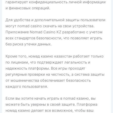
гарантирует конфиденциальность личной информации
и финансовых операций.
Для удобства и дополнительной защиты пользователи
могут nomad casino скачать на свои устройства.
Приложение Nomad Casino KZ разработано с учетом
всех стандартов безопасности, что позволяет играть
без риска утечки данных.
Кроме того, номад казино казахстан работает только
по лицензии, что подтверждает легальность и
надежность платформы. Все игры проходят
регулярные проверки на честность, а система защиты
от мошенничества обеспечивает безопасность
каждого пользователя.
Если вы хотите начать играть в nomad казино, вы
можете быть уверены в своей защите. Платформа
номад казино делает все возможное, чтобы ваш