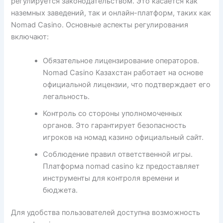
регулируется законодательством. Это касается как
наземных заведений, так и онлайн-платформ, таких как
Nomad Casino. Основные аспекты регулирования
включают:
Обязательное лицензирование операторов.
Nomad Casino Казахстан работает на основе
официальной лицензии, что подтверждает его
легальность.
Контроль со стороны уполномоченных
органов. Это гарантирует безопасность
игроков на номад казино официальный сайт.
Соблюдение правил ответственной игры.
Платформа nomad casino kz предоставляет
инструменты для контроля времени и
бюджета.
Для удобства пользователей доступна возможность