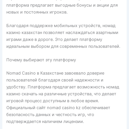
платформа предлагает выгодные бонусы и акции для
новых и постоянных игроков.
Благодаря поддержке мобильных устройств, номад
казино казахстан позволяет наслаждаться азартными
играми даже в дороге. Это делает платформу
идеальным выбором для современных пользователей.
Почему выбирают эту платформу
Nomad Casino в Казахстане завоевало доверие
пользователей благодаря своей надежности и
удобству. Платформа предлагает возможность номад
казино скачать на различные устройства, что делает
игровой процесс доступным в любое время.
Официальный сайт nomad casino kz обеспечивает
безопасность данных и честность игр, что
подтверждается наличием лицензии.