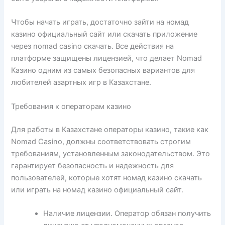
Чтобы начать играть, достаточно зайти на номад
казино официальный сайт или скачать приложение
через nomad casino скачать. Все действия на
платформе защищены лицензией, что делает Nomad
Казино одним из самых безопасных вариантов для
любителей азартных игр в Казахстане.
Требования к операторам казино
Для работы в Казахстане операторы казино, такие как
Nomad Casino, должны соответствовать строгим
требованиям, установленным законодательством. Это
гарантирует безопасность и надежность для
пользователей, которые хотят номад казино скачать
или играть на номад казино официальный сайт.
Наличие лицензии. Оператор обязан получить