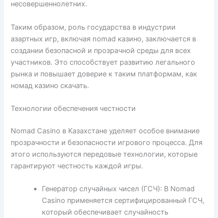
несовершеннолетних.
Таким образом, роль государства в индустрии
азартных игр, включая nomad казино, заключается в
создании безопасной и прозрачной среды для всех
участников. Это способствует развитию легального
рынка и повышает доверие к таким платформам, как
номад казино скачать.
Технологии обеспечения честности
Nomad Casino в Казахстане уделяет особое внимание
прозрачности и безопасности игрового процесса. Для
этого используются передовые технологии, которые
гарантируют честность каждой игры.
Генератор случайных чисел (ГСЧ): В Nomad
Casino применяется сертифицированный ГСЧ,
который обеспечивает случайность