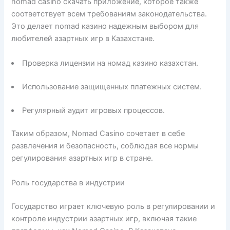
nomad casino скачать приложение, которое также
соответствует всем требованиям законодательства.
Это делает nomad казино надежным выбором для
любителей азартных игр в Казахстане.
Проверка лицензии на номад казино казахстан.
Использование защищенных платежных систем.
Регулярный аудит игровых процессов.
Таким образом, Nomad Casino сочетает в себе
развлечения и безопасность, соблюдая все нормы
регулирования азартных игр в стране.
Роль государства в индустрии
Государство играет ключевую роль в регулировании и
контроле индустрии азартных игр, включая такие