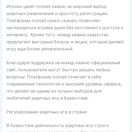
Игроки ценят nomad казино за широкий выбор
азартных развлечений и простоту регистрации.
Платформа nomad casino скачать позволяет
наслаждаться играми даже без постоянного доступа к
интернету. Кроме того, номад казино казахстан
предлагает выгодные бонусы и акции, которые делают
игру еще более увлекательной.
Благодаря поддержке на номад казино официальный
сайт, пользователи могут быстро решать любые
вопросы. Платформа nomad сочетает в себе
современные технологии и высокий уровень сервиса,
что делает ее одним из лучших выборов для
любителей азартных игр в Казахстане.
Регулирование азартных игр в стране
В Казахстане деятельность азартных игр строго