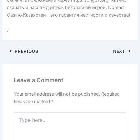
скачайте приложение через https://prigov.org/ казино
скачать и наслаждайтесь безопасной игрой. Nomad
Casino Казахстан – это гарантия честности и качества!
;
PREVIOUS
NEXT
Leave a Comment
Your email address will not be published.
Required
fields are marked
*
Type
here..