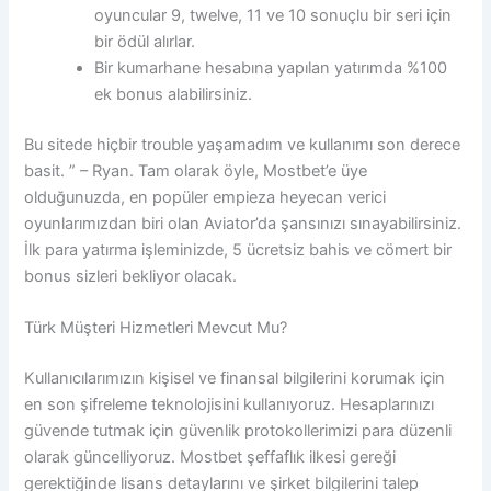
oyuncular 9, twelve, 11 ve 10 sonuçlu bir seri için
bir ödül alırlar.
Bir kumarhane hesabına yapılan yatırımda %100
ek bonus alabilirsiniz.
Bu sitede hiçbir trouble yaşamadım ve kullanımı son derece
basit. ” – Ryan. Tam olarak öyle, Mostbet’e üye
olduğunuzda, en popüler empieza heyecan verici
oyunlarımızdan biri olan Aviator’da şansınızı sınayabilirsiniz.
İlk para yatırma işleminizde, 5 ücretsiz bahis ve cömert bir
bonus sizleri bekliyor olacak.
Türk Müşteri Hizmetleri Mevcut Mu?
Kullanıcılarımızın kişisel ve finansal bilgilerini korumak için
en son şifreleme teknolojisini kullanıyoruz. Hesaplarınızı
güvende tutmak için güvenlik protokollerimizi para düzenli
olarak güncelliyoruz. Mostbet şeffaflık ilkesi gereği
gerektiğinde lisans detaylarını ve şirket bilgilerini talep