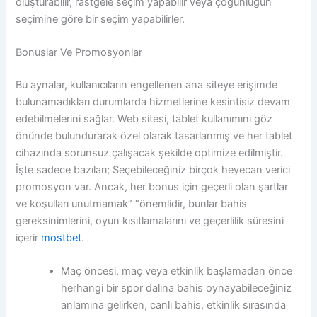
oluşturabilir, rastgele seçim yapabilir veya çoğunluğun
seçimine göre bir seçim yapabilirler.
Bonuslar Ve Promosyonlar
Bu aynalar, kullanıcıların engellenen ana siteye erişimde
bulunamadıkları durumlarda hizmetlerine kesintisiz devam
edebilmelerini sağlar. Web sitesi, tablet kullanımını göz
önünde bulundurarak özel olarak tasarlanmış ve her tablet
cihazında sorunsuz çalışacak şekilde optimize edilmiştir.
İşte sadece bazıları; Seçebileceğiniz birçok heyecan verici
promosyon var. Ancak, her bonus için geçerli olan şartlar
ve koşulları unutmamak” “önemlidir, bunlar bahis
gereksinimlerini, oyun kısıtlamalarını ve geçerlilik süresini
içerir
mostbet
.
Maç öncesi, maç veya etkinlik başlamadan önce
herhangi bir spor dalına bahis oynayabileceğiniz
anlamına gelirken, canlı bahis, etkinlik sırasında