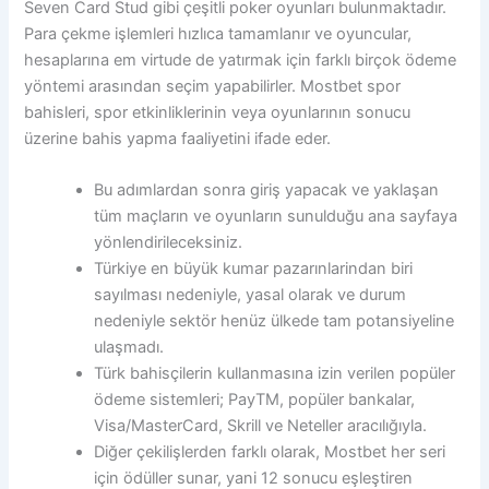
Seven Card Stud gibi çeşitli poker oyunları bulunmaktadır.
Para çekme işlemleri hızlıca tamamlanır ve oyuncular,
hesaplarına em virtude de yatırmak için farklı birçok ödeme
yöntemi arasından seçim yapabilirler. Mostbet spor
bahisleri, spor etkinliklerinin veya oyunlarının sonucu
üzerine bahis yapma faaliyetini ifade eder.
Bu adımlardan sonra giriş yapacak ve yaklaşan
tüm maçların ve oyunların sunulduğu ana sayfaya
yönlendirileceksiniz.
Türkiye en büyük kumar pazarınlarindan biri
sayılması nedeniyle, yasal olarak ve durum
nedeniyle sektör henüz ülkede tam potansiyeline
ulaşmadı.
Türk bahisçilerin kullanmasına izin verilen popüler
ödeme sistemleri; PayTM, popüler bankalar,
Visa/MasterCard, Skrill ve Neteller aracılığıyla.
Diğer çekilişlerden farklı olarak, Mostbet her seri
için ödüller sunar, yani 12 sonucu eşleştiren