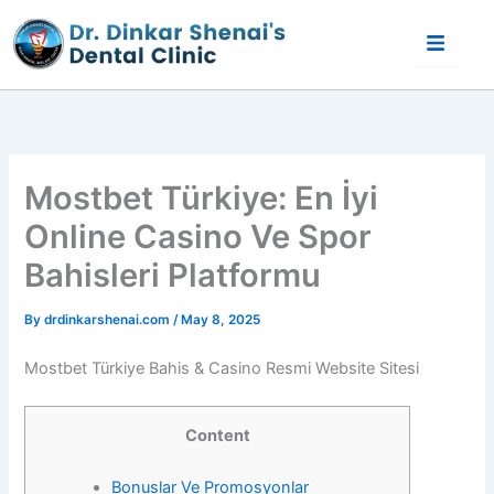
Skip
to
content
Mostbet Türkiye: En İyi
Online Casino Ve Spor
Bahisleri Platformu
By
drdinkarshenai.com
/
May 8, 2025
Mostbet Türkiye Bahis & Casino Resmi Website Sitesi
Content
Bonuslar Ve Promosyonlar