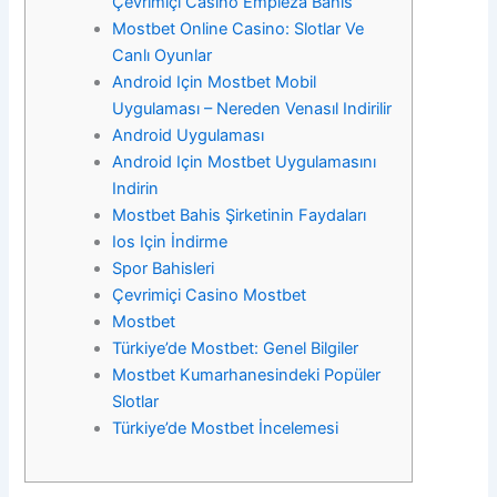
Çevrimiçi Casino Empieza Bahis
Mostbet Online Casino: Slotlar Ve
Canlı Oyunlar
Android Için Mostbet Mobil
Uygulaması – Nereden Venasıl Indirilir
Android Uygulaması
Android Için Mostbet Uygulamasını
Indirin
Mostbet Bahis Şirketinin Faydaları
Ios Için İndirme
Spor Bahisleri
Çevrimiçi Casino Mostbet
Mostbet
Türkiye’de Mostbet: Genel Bilgiler
Mostbet Kumarhanesindeki Popüler
Slotlar
Türkiye’de Mostbet İncelemesi