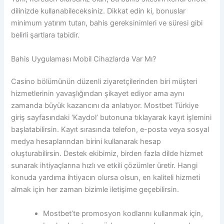
dilinizde kullanabileceksiniz. Dikkat edin ki, bonuslar
minimum yatırım tutarı, bahis gereksinimleri ve süresi gibi
belirli şartlara tabidir.
Bahis Uygulaması Mobil Cihazlarda Var Mı?
Casino bölümünün düzenli ziyaretçilerinden biri müşteri
hizmetlerinin yavaşlığından şikayet ediyor ama aynı
zamanda büyük kazancını da anlatıyor. Mostbet Türkiye
giriş sayfasındaki ‘Kaydol’ butonuna tıklayarak kayıt işlemini
başlatabilirsin. Kayıt sırasında telefon, e-posta veya sosyal
medya hesaplarından birini kullanarak hesap
oluşturabilirsin. Destek ekibimiz, birden fazla dilde hizmet
sunarak ihtiyaçlarına hızlı ve etkili çözümler üretir. Hangi
konuda yardıma ihtiyacın olursa olsun, en kaliteli hizmeti
almak için her zaman bizimle iletişime geçebilirsin.
Mostbet’te promosyon kodlarını kullanmak için,