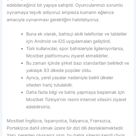
edebileceğiniz bir yapıya sahiptir. Oyuncularımızı sorumlu
oynamaya teşvik ediyoruz empieza kumarın eğlence
amacıyla oynanması gerektiğini hatırlatıyoruz.
Buna ek olarak, bahisçi akıllı telefonlar ve tabletler
için Android ve iOS uygulamaları geliştirdi.
Türk kullanıcılar, spor bahisleriyle ilgileniyorlarsa,
Mostbet platformunu ziyaret etmelidirler.
Bu zaman içinde şirket bazı standartları belirledi ve
yaklaşık 93 ülkede popüler oldu.
Ayrıca, yerel yasalar nedeniyle belirli ülkeler
siteden hariç tutulabilir.
Daha fazla bilgi ve bahis yapmaya başlamak için
Mostbet Türkiye’nin resmi internet sitesini ziyaret
edebilirsiniz.
Mostbet İngilizce, İspanyolca, İtalyanca, Fransızca,
Portekizce dahil olmak üzere bir dizi dili desteklemektedir.
Yani, nereden olursanız olun, bu bahis sitesini kendi choix