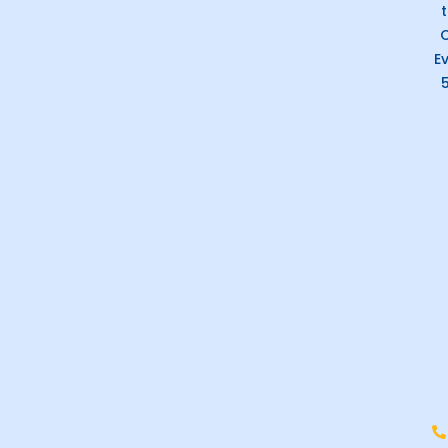
-
g
C
E