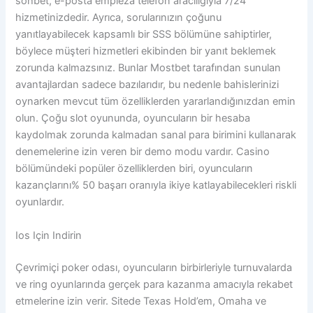
sohbet, e-posta empieza telefon aracılığıyla 7/24
hizmetinizdedir. Ayrıca, sorularınızın çoğunu
yanıtlayabilecek kapsamlı bir SSS bölümüne sahiptirler,
böylece müşteri hizmetleri ekibinden bir yanıt beklemek
zorunda kalmazsınız. Bunlar Mostbet tarafından sunulan
avantajlardan sadece bazılarıdır, bu nedenle bahislerinizi
oynarken mevcut tüm özelliklerden yararlandığınızdan emin
olun. Çoğu slot oyununda, oyuncuların bir hesaba
kaydolmak zorunda kalmadan sanal para birimini kullanarak
denemelerine izin veren bir demo modu vardır. Casino
bölümündeki popüler özelliklerden biri, oyuncuların
kazançlarını% 50 başarı oranıyla ikiye katlayabilecekleri riskli
oyunlardır.
Ios Için Indirin
Çevrimiçi poker odası, oyuncuların birbirleriyle turnuvalarda
ve ring oyunlarında gerçek para kazanma amacıyla rekabet
etmelerine izin verir. Sitede Texas Hold’em, Omaha ve