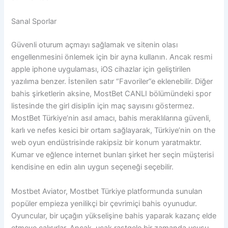
Sanal Sporlar
Güvenli oturum açmayı sağlamak ve sitenin olası
engellenmesini önlemek için bir ayna kullanın. Ancak resmi
apple iphone uygulaması, iOS cihazlar için geliştirilen
yazılıma benzer. İstenilen satır “Favoriler”e eklenebilir. Diğer
bahis şirketlerin aksine, MostBet CANLI bölümündeki spor
listesinde the girl disiplin için maç sayısını göstermez.
MostBet Türkiye’nin asıl amacı, bahis meraklılarına güvenli,
karlı ve nefes kesici bir ortam sağlayarak, Türkiye’nin on the
web oyun endüstrisinde rakipsiz bir konum yaratmaktır.
Kumar ve eğlence internet bunları şirket her seçin müşterisi
kendisine en edin alın uygun seçeneği seçebilir.
Mostbet Aviator, Mostbet Türkiye platformunda sunulan
popüler empieza yenilikçi bir çevrimiçi bahis oyunudur.
Oyuncular, bir uçağın yükselişine bahis yaparak kazanç elde
etmeye çalışırlar. Ancak, uçak rastgele bir zamanda uçuşu