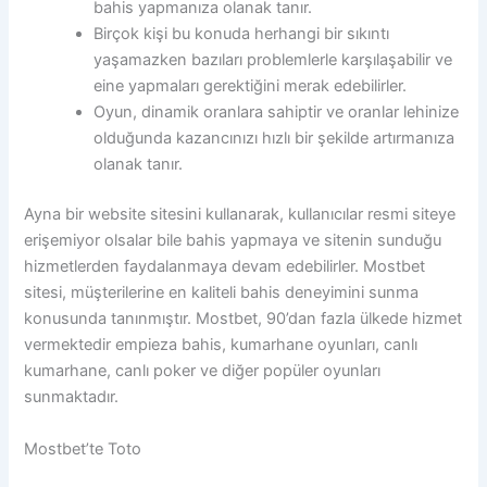
bahis yapmanıza olanak tanır.
Birçok kişi bu konuda herhangi bir sıkıntı
yaşamazken bazıları problemlerle karşılaşabilir ve
eine yapmaları gerektiğini merak edebilirler.
Oyun, dinamik oranlara sahiptir ve oranlar lehinize
olduğunda kazancınızı hızlı bir şekilde artırmanıza
olanak tanır.
Ayna bir website sitesini kullanarak, kullanıcılar resmi siteye
erişemiyor olsalar bile bahis yapmaya ve sitenin sunduğu
hizmetlerden faydalanmaya devam edebilirler. Mostbet
sitesi, müşterilerine en kaliteli bahis deneyimini sunma
konusunda tanınmıştır. Mostbet, 90’dan fazla ülkede hizmet
vermektedir empieza bahis, kumarhane oyunları, canlı
kumarhane, canlı poker ve diğer popüler oyunları
sunmaktadır.
Mostbet’te Toto