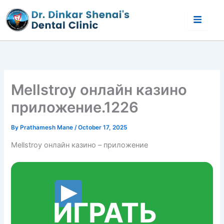
Skip
to
content
Mellstroy онлайн казино
приложение.1226
By
Prathamesh Mane
/
October 17, 2025
Mellstroy онлайн казино – приложение
ИГРАТЬ