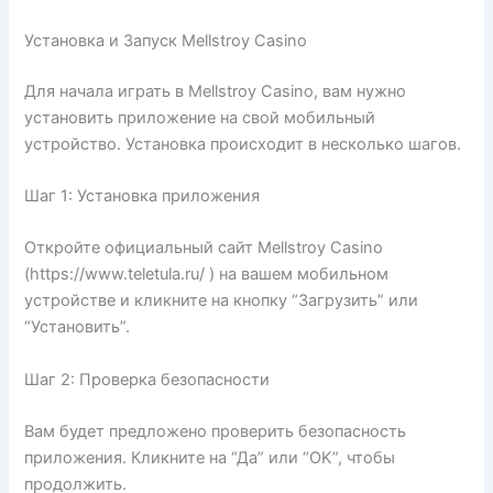
Установка и Запуск Mellstroy Casino
Для начала играть в Mellstroy Casino, вам нужно
установить приложение на свой мобильный
устройство. Установка происходит в несколько шагов.
Шаг 1: Установка приложения
Откройте официальный сайт Mellstroy Casino
(https://www.teletula.ru/ ) на вашем мобильном
устройстве и кликните на кнопку “Загрузить” или
“Установить”.
Шаг 2: Проверка безопасности
Вам будет предложено проверить безопасность
приложения. Кликните на “Да” или “OK”, чтобы
продолжить.