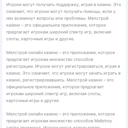
Игроки могут получать поддержку, играя в казино. Это
означает, что игроки могут получать помощь, если у
них возникнут вопросы или проблемы. Мелстрой
казино – это официальное приложение, которое
предлагает игрокам широкий спектр игр, включая
слоты, карточные игры и другие.
Мелстрой онлайн казино – это приложение, которое
предлагает игрокам множество способов
регистрации. Игроки могут регистрироваться, играя в
казино. Это означает, что игроки могут начать играть в
казино, регистрировавшись. Мелстрой казино – это
официальное приложение, которое предлагает
игрокам широкий спектр игр, включая слоты,
карточные игры и другие.
Мелстрой онлайн казино – это приложение, которое
предлагает игрокам множество способов Mellstroy
casino промокод. Игроки могут использовать