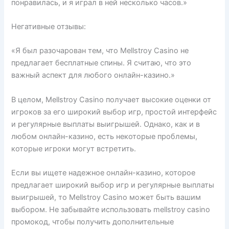
понравилась, и я играл в ней несколько часов.»
Негативные отзывы:
«Я был разочарован тем, что Mellstroy Casino не
предлагает бесплатные спины. Я считаю, что это
важный аспект для любого онлайн-казино.»
В целом, Mellstroy Casino получает высокие оценки от
игроков за его широкий выбор игр, простой интерфейс
и регулярные выплаты выигрышей. Однако, как и в
любом онлайн-казино, есть некоторые проблемы,
которые игроки могут встретить.
Если вы ищете надежное онлайн-казино, которое
предлагает широкий выбор игр и регулярные выплаты
выигрышей, то Mellstroy Casino может быть вашим
выбором. Не забывайте использовать mellstroy casino
промокод, чтобы получить дополнительные