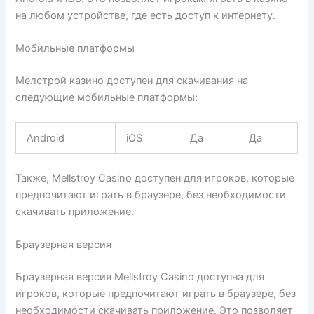
на любом устройстве, где есть доступ к интернету.
Мобильные платформы
Мелстрой казино доступен для скачивания на
следующие мобильные платформы:
Android
iOS
Да
Да
Также, Mellstroy Casino доступен для игроков, которые
предпочитают играть в браузере, без необходимости
скачивать приложение.
Браузерная версия
Браузерная версия Mellstroy Casino доступна для
игроков, которые предпочитают играть в браузере, без
необходимости скачивать приложение. Это позволяет