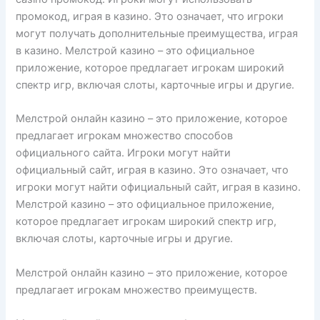
промокод, играя в казино. Это означает, что игроки
могут получать дополнительные преимущества, играя
в казино. Мелстрой казино – это официальное
приложение, которое предлагает игрокам широкий
спектр игр, включая слоты, карточные игры и другие.
Мелстрой онлайн казино – это приложение, которое
предлагает игрокам множество способов
официального сайта. Игроки могут найти
официальный сайт, играя в казино. Это означает, что
игроки могут найти официальный сайт, играя в казино.
Мелстрой казино – это официальное приложение,
которое предлагает игрокам широкий спектр игр,
включая слоты, карточные игры и другие.
Мелстрой онлайн казино – это приложение, которое
предлагает игрокам множество преимуществ.