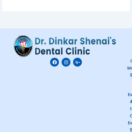
F
I
G
C
a
n
o
M
c
s
o
e
t
g
b
a
l
o
g
e
o
r
-
k
a
p
E
m
l
u
s
-
g
C
E