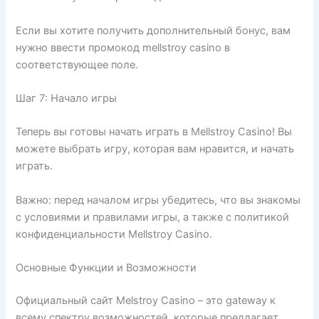
Если вы хотите получить дополнительный бонус, вам
нужно ввести промокод mellstroy casino в
соответствующее поле.
Шаг 7: Начало игры
Теперь вы готовы начать играть в Mellstroy Casino! Вы
можете выбрать игру, которая вам нравится, и начать
играть.
Важно: перед началом игры убедитесь, что вы знакомы
с условиями и правилами игры, а также с политикой
конфиденциальности Mellstroy Casino.
Основные Функции и Возможности
Официальный сайт Melstroy Casino – это gateway к
всему спектру возможностей, которые предлагает