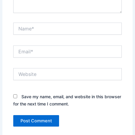
Name*
Email*
Website
Save my name, email, and website in this browser
for the next time I comment.