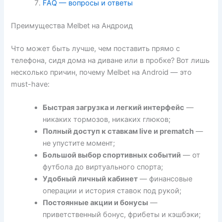
FAQ — вопросы и ответы
Преимущества Melbet на Андроид
Что может быть лучше, чем поставить прямо с
телефона, сидя дома на диване или в пробке? Вот лишь
несколько причин, почему Melbet на Android — это
must-have:
Быстрая загрузка и легкий интерфейс
—
никаких тормозов, никаких глюков;
Полный доступ к ставкам live и prematch
—
не упустите момент;
Большой выбор спортивных событий
— от
футбола до виртуального спорта;
Удобный личный кабинет
— финансовые
операции и история ставок под рукой;
Постоянные акции и бонусы
—
приветственный бонус, фрибеты и кэшбэки;