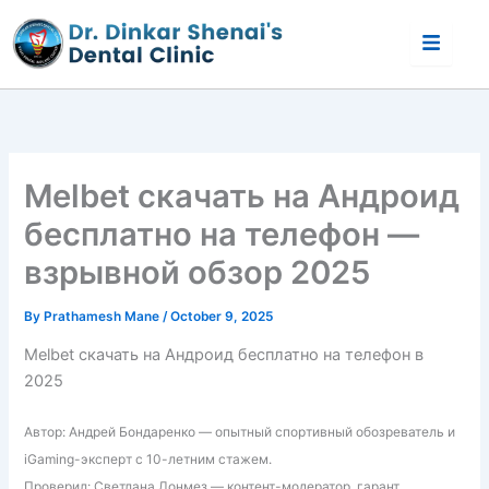
Skip
to
content
Melbet скачать на Андроид
бесплатно на телефон —
взрывной обзор 2025
By
Prathamesh Mane
/
October 9, 2025
Melbet скачать на Андроид бесплатно на телефон в
2025
Автор: Андрей Бондаренко — опытный спортивный обозреватель и
iGaming-эксперт с 10-летним стажем.
Проверил: Светлана Донмез — контент-модератор, гарант