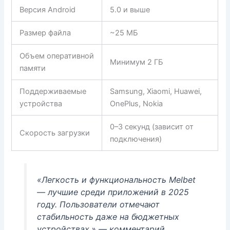
Версия Android
5.0 и выше
Размер файла
~25 МБ
Объем оперативной
Минимум 2 ГБ
памяти
Поддерживаемые
Samsung, Xiaomi, Huawei,
устройства
OnePlus, Nokia
0–3 секунд (зависит от
Скорость загрузки
подключения)
«Легкость и функциональность Melbet
— лучшие среди приложений в 2025
году. Пользователи отмечают
стабильность даже на бюджетных
устройствах.» — комментарий