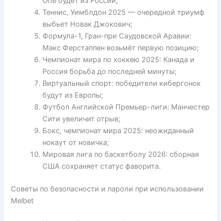
One будет из России;
Теннис, Уимблдон 2025 — очередной триумф
выбьет Новак Джокович;
Формула-1, Гран-при Саудовской Аравии:
Макс Ферстаппен возьмёт первую позицию;
Чемпионат мира по хоккею 2025: Канада и
Россия борьба до последней минуты;
Виртуальный спорт: победители кибергонок
будут из Европы;
Футбол Английской Премьер-лиги: Манчестер
Сити увеличит отрыв;
Бокс, чемпионат мира 2025: неожиданный
нокаут от новичка;
Мировая лига по баскетболу 2026: сборная
США сохраняет статус фаворита.
Советы по безопасности и пароли при использовании
Melbet