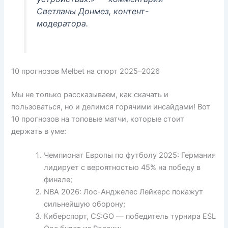
Светланы Донмез, контент-
модератора.
10 прогнозов Melbet на спорт 2025–2026
Мы не только рассказываем, как скачать и
пользоваться, но и делимся горячими инсайдами! Вот
10 прогнозов на топовые матчи, которые стоит
держать в уме:
Чемпионат Европы по футболу 2025: Германия
лидирует с вероятностью 45% на победу в
финале;
NBA 2026: Лос-Анджелес Лейкерс покажут
сильнейшую оборону;
Киберспорт, CS:GO — победитель турнира ESL