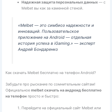
Надежная защита персональных данных
— с
Melbet вы как за каменной стеной.
«Melbet — это симбиоз надежности и
инноваций. Пользовательское
приложение на Android — отдельная
история успеха в iGaming.» — эксперт
Андрей Бондаренко
Как скачать Melbet бесплатно на телефон Android?
Забудьте про рыскание по сомнительным сайтам!
Официальное
melbet скачать на андроид бесплатно
на телефон
просто и быстро:
Перейдите на официальный сайт Melbet или