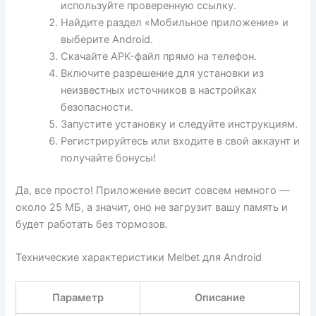
используйте проверенную ссылку.
Найдите раздел «Мобильное приложение» и
выберите Android.
Скачайте APK-файл прямо на телефон.
Включите разрешение для установки из
неизвестных источников в настройках
безопасности.
Запустите установку и следуйте инструкциям.
Регистрируйтесь или входите в свой аккаунт и
получайте бонусы!
Да, все просто! Приложение весит совсем немного —
около 25 МБ, а значит, оно не загрузит вашу память и
будет работать без тормозов.
Технические характеристики Melbet для Android
Параметр
Описание