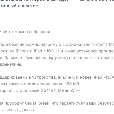
тивный аналитик.
и системные требования
приложение можно напрямую с официального сайта Me
ост: на iPhone и iPad с iOS 13 и выше установка пройде
и. Занимает буквально пару минут, а после — готовься 
дреналина.
ддерживаемые устройства: iPhone 8 и новее, iPad Pro/Ai
ъем памяти приложения: около 150 Мб
тернет: стабильный 3G/4G/5G или Wi-Fi
я проходит без jailbreak, что гарантирует вашу безопа
ь личных данных.