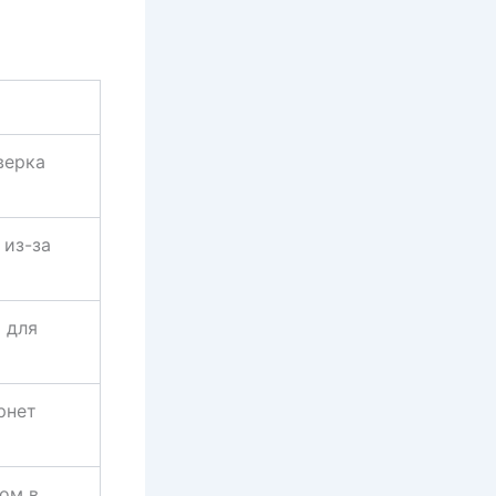
верка
 из-за
 для
рнет
ом в