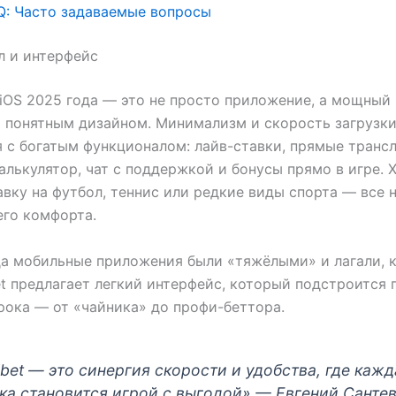
Q: Часто задаваемые вопросы
л и интерфейс
 iOS 2025 года — это не просто приложение, а мощный
 понятным дизайном. Минимализм и скорость загрузк
 с богатым функционалом: лайв-ставки, прямые трансл
алькулятор, чат с поддержкой и бонусы прямо в игре. 
авку на футбол, теннис или редкие виды спорта — все 
го комфорта.
да мобильные приложения были «тяжёлыми» и лагали, к
et предлагает легкий интерфейс, который подстроится
рока — от «чайника» до профи-беттора.
bet — это синергия скорости и удобства, где кажд
ка становится игрой с выгодой» — Евгений Сантев