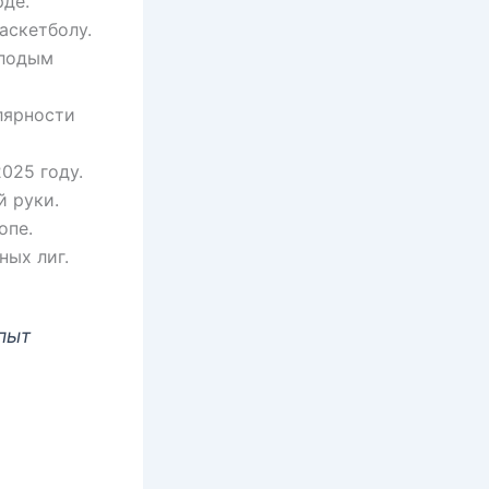
рде.
аскетболу.
олодым
лярности
025 году.
 руки.
опе.
ных лиг.
пыт