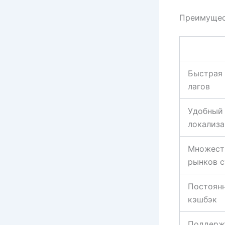
Преимущест
Быстрая 
лагов
Удобный 
локализ
Множеств
рынков с
Постоянн
кэшбэк
Поддержк