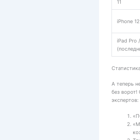
11
iPhone 12 
iPad Pro /
(последн
Статистика
А теперь н
без ворот!
экспертов:
«П
«М
ко