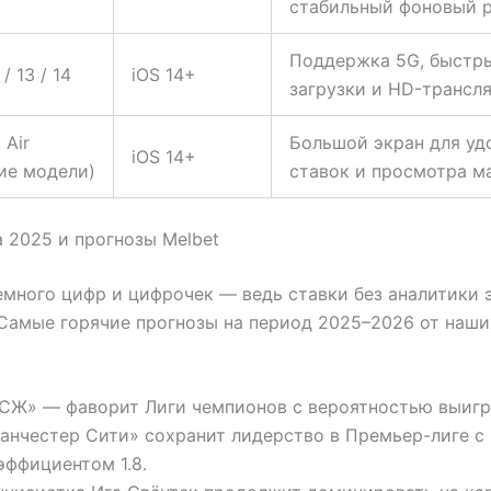
стабильный фоновый 
Поддержка 5G, быстр
/ 13 / 14
iOS 14+
загрузки и HD-трансл
 Air
Большой экран для уд
iOS 14+
ие модели)
ставок и просмотра м
 2025 и прогнозы Melbet
емного цифр и цифрочек — ведь ставки без аналитики 
 Самые горячие прогнозы на период 2025–2026 от наши
СЖ» — фаворит Лиги чемпионов с вероятностью выиг
анчестер Сити» сохранит лидерство в Премьер-лиге с
эффициентом 1.8.