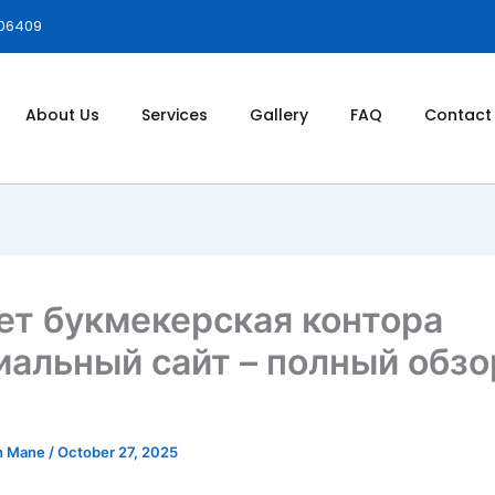
006409
About Us
Services
Gallery
FAQ
Contact
ет букмекерская контора
альный сайт – полный обзо
h Mane
/
October 27, 2025