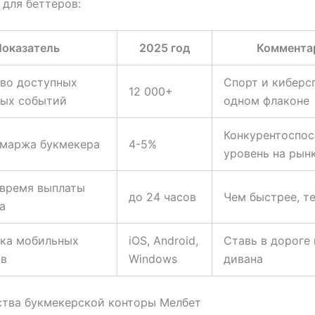
 для беттеров:
Показатель
2025 год
Коммента
во доступных
Спорт и киберс
12 000+
ных событий
одном флаконе
Конкурентоспо
 маржа букмекера
4-5%
уровень на рын
 время выплаты
до 24 часов
Чем быстрее, т
а
ка мобильных
iOS, Android,
Ставь в дороге 
тв
Windows
дивана
тва букмекерской конторы Мелбет