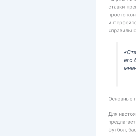
ставки пре
просто ко
интерфейсо
«правильно
«Ста
его 
мне
Основные п
Для настоя
предлагает
футбол, ба