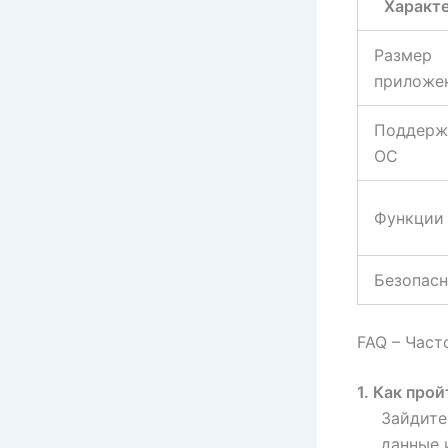
Характ
Размер
приложе
Поддерж
ОС
Функции
Безопасн
FAQ – Част
1. Как про
Зайдите
данные 