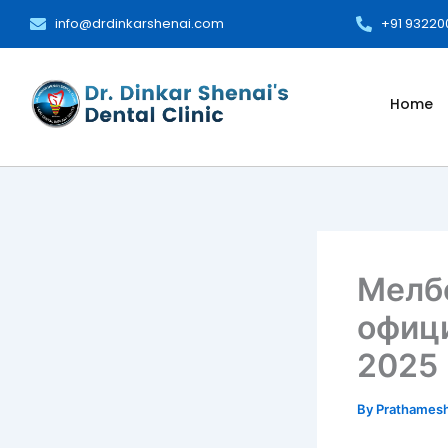
Skip
info@drdinkarshenai.com
+91 9322
to
content
Home
Мелб
офици
2025
By
Prathames