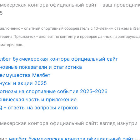
мекерская контора официальный сайт – ваш проводник
5
авлюченко – опытный спортивный обозреватель с 10-летним стажем в iGa
терина Присяжнюк – эксперт по контенту и проверке данных, гарантирующ
 материалов.
лбет букмекерская контора официальный сайт
новные показатели и статистика
еимущества Мелбет
нусы и акции 2025
огнозы на спортивные события 2025–2026
хническая часть и приложение
Q – ответы на вопросы игроков
мекерская контора официальный сайт: взгляд изнутри
мир
мелбет букмекерская контора официальный сайт
– 