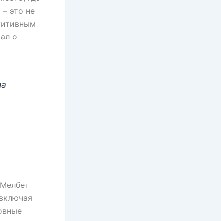
 – это не
уитивным
ал о
ла
 Мелбет
 включая
новные