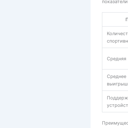
показатели
Количест
спортив
Средняя
Среднее
выигрыш
Поддерж
устройс
Преимущес