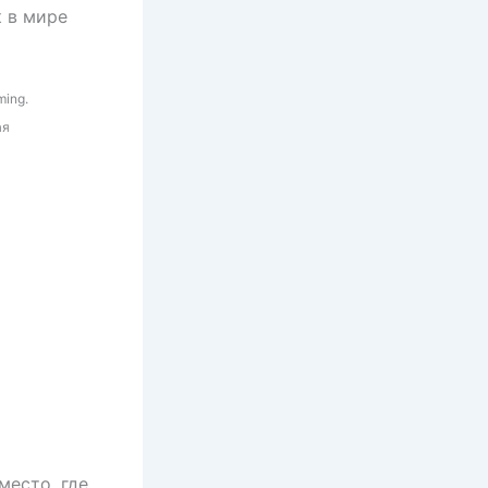
 в мире
ming.
ая
место, где