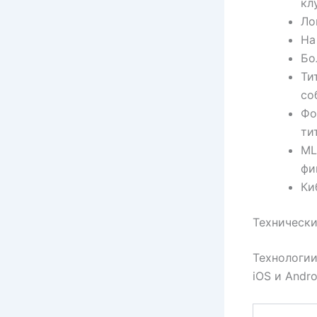
кл
Ло
На
Бо
Ти
со
Фо
ти
ML
фи
Ки
Техническ
Технологии
iOS и Andro