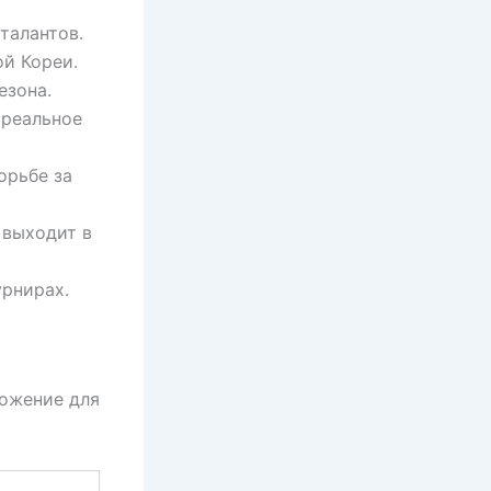
талантов.
й Кореи.
езона.
 реальное
орьбе за
 выходит в
урнирах.
ложение для