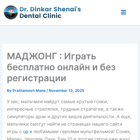
Skip
to
content
МАДЖОНГ : Играть
бесплатно онлайн и без
регистрации
By
Prathamesh Mane
/
November 13, 2025
У нас, мальчики найдут самые крутые гонки,
интересные стрелялки, трудные стратегии, а также
симуляторы драк и других видов деятельности. А еще,
мальчики смогут найти на страницах нашего сайта
игры с
up x
любимыми героями мультфильмов! Соник,
Марио, Человек Паук, Бен 10 и другие герои уже ждут