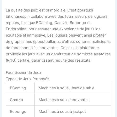
La qualité des jeux est primordiale. C’est pourquoi
billionairespin collabore avec des fournisseurs de logiciels
réputés, tels que BGaming, Gamzix, Booongo et
Endorphina, pour assurer une expérience de jeu fluide,
équitable et immersive. Les joueurs peuvent ainsi profiter
de graphismes époustouflants, d’effets sonores réalistes et
de fonctionnalités innovantes. De plus, la plateforme
privilégie les jeux avec un générateur de nombres aléatoires
(RNG) certifié, garantissant l’équité des résultats.
Fournisseur de Jeux
Types de Jeux Proposés
BGaming
Machines à sous, Jeux de table
Gamzix
Machines à sous innovantes
Booongo
Machines à sous à jackpot