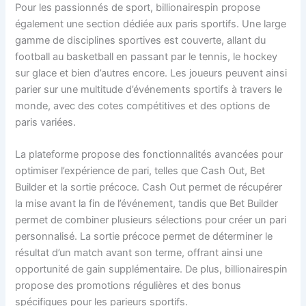
Pour les passionnés de sport, billionairespin propose
également une section dédiée aux paris sportifs. Une large
gamme de disciplines sportives est couverte, allant du
football au basketball en passant par le tennis, le hockey
sur glace et bien d’autres encore. Les joueurs peuvent ainsi
parier sur une multitude d’événements sportifs à travers le
monde, avec des cotes compétitives et des options de
paris variées.
La plateforme propose des fonctionnalités avancées pour
optimiser l’expérience de pari, telles que Cash Out, Bet
Builder et la sortie précoce. Cash Out permet de récupérer
la mise avant la fin de l’événement, tandis que Bet Builder
permet de combiner plusieurs sélections pour créer un pari
personnalisé. La sortie précoce permet de déterminer le
résultat d’un match avant son terme, offrant ainsi une
opportunité de gain supplémentaire. De plus, billionairespin
propose des promotions régulières et des bonus
spécifiques pour les parieurs sportifs.