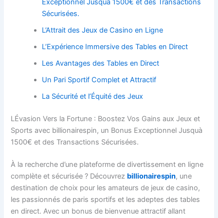
Exceptionnel Jusquà 1500€ et des Transactions
Sécurisées.
L’Attrait des Jeux de Casino en Ligne
L’Expérience Immersive des Tables en Direct
Les Avantages des Tables en Direct
Un Pari Sportif Complet et Attractif
La Sécurité et l’Équité des Jeux
LÉvasion Vers la Fortune : Boostez Vos Gains aux Jeux et
Sports avec billionairespin, un Bonus Exceptionnel Jusquà
1500€ et des Transactions Sécurisées.
À la recherche d’une plateforme de divertissement en ligne
complète et sécurisée ? Découvrez
billionairespin
, une
destination de choix pour les amateurs de jeux de casino,
les passionnés de paris sportifs et les adeptes des tables
en direct. Avec un bonus de bienvenue attractif allant