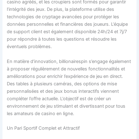
casino agréés, et les croupiers sont formés pour garantir
l’intégrité des jeux. De plus, la plateforme utilise des
technologies de cryptage avancées pour protéger les
données personnelles et financières des joueurs. L’équipe
de support client est également disponible 24h/24 et 7j/7
pour répondre à toutes les questions et résoudre les
éventuels problèmes.
En matière d’innovation, billionairespin s’engage également
à proposer régulièrement de nouvelles fonctionnalités et
améliorations pour enrichir l’expérience de jeu en direct.
Des tables à plusieurs caméras, des options de mise
personnalisées et des jeux bonus interactifs viennent
compléter l’offre actuelle. L’objectif est de créer un
environnement de jeu stimulant et divertissant pour tous
les amateurs de casino en ligne.
Un Pari Sportif Complet et Attractif