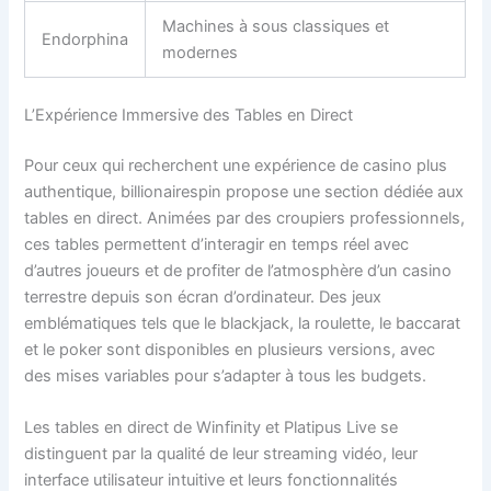
Machines à sous classiques et
Endorphina
modernes
L’Expérience Immersive des Tables en Direct
Pour ceux qui recherchent une expérience de casino plus
authentique, billionairespin propose une section dédiée aux
tables en direct. Animées par des croupiers professionnels,
ces tables permettent d’interagir en temps réel avec
d’autres joueurs et de profiter de l’atmosphère d’un casino
terrestre depuis son écran d’ordinateur. Des jeux
emblématiques tels que le blackjack, la roulette, le baccarat
et le poker sont disponibles en plusieurs versions, avec
des mises variables pour s’adapter à tous les budgets.
Les tables en direct de Winfinity et Platipus Live se
distinguent par la qualité de leur streaming vidéo, leur
interface utilisateur intuitive et leurs fonctionnalités