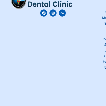
F
I
G
C
a
n
o
M
c
s
o
e
t
g
b
a
l
o
g
e
o
r
-
k
a
p
E
m
l
u
s
-
g
C
E