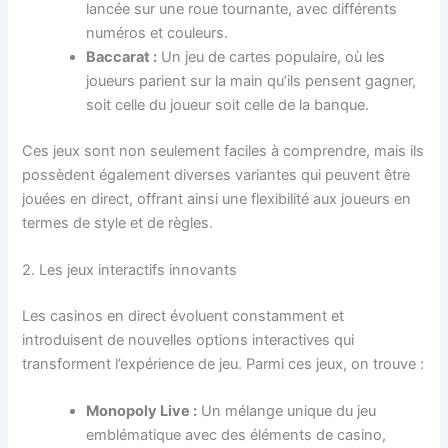
lancée sur une roue tournante, avec différents
numéros et couleurs.
Baccarat :
Un jeu de cartes populaire, où les
joueurs parient sur la main qu’ils pensent gagner,
soit celle du joueur soit celle de la banque.
Ces jeux sont non seulement faciles à comprendre, mais ils
possèdent également diverses variantes qui peuvent être
jouées en direct, offrant ainsi une flexibilité aux joueurs en
termes de style et de règles.
2. Les jeux interactifs innovants
Les casinos en direct évoluent constamment et
introduisent de nouvelles options interactives qui
transforment l’expérience de jeu. Parmi ces jeux, on trouve :
Monopoly Live :
Un mélange unique du jeu
emblématique avec des éléments de casino,