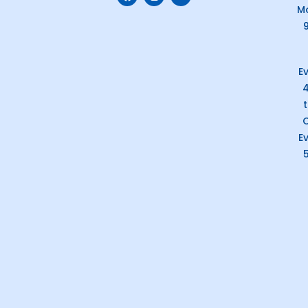
a
n
o
M
c
s
o
e
t
g
b
a
l
o
g
e
o
r
-
k
a
p
E
m
l
u
s
-
g
C
E