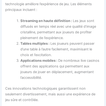
technologie améliore l’expérience de jeu. Les éléments
principaux incluent :
Streaming en haute définition :
Les jeux sont
diffusés en temps réel avec une qualité d’image
cristalline, permettant aux joueurs de profiter
pleinement de l’expérience.
Tables multiples :
Les joueurs peuvent passer
d’une table à l’autre facilement, maximisant le
choix et l’excitation.
Applications mobiles :
De nombreux live casinos
offrent des applications qui permettent aux
joueurs de jouer en déplacement, augmentant
l’accessibilité.
Ces innovations technologiques garantissent non
seulement divertissement, mais aussi une expérience de
jeu sûre et contrôlée.