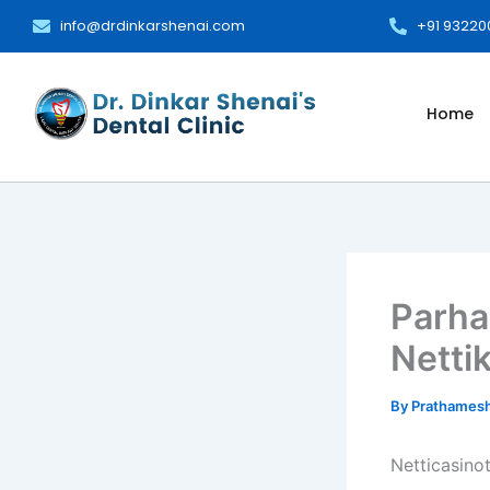
Skip
info@drdinkarshenai.com
+91 9322
to
content
Home
Parha
Netti
By
Prathames
Netticasino