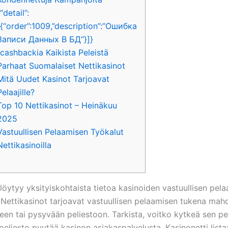
{“detail”:
[{“order”:1009,”description”:”Ошибка
Записи Данных В БД”}]}
“cashbackia Kaikista Peleistä
Parhaat Suomalaiset Nettikasinot
Mitä Uudet Kasinot Tarjoavat
Pelaajille?
Top 10 Nettikasinot – Heinäkuu
2025
Vastuullisen Pelaamisen Työkalut
Nettikasinoilla
 löytyy yksityiskohtaista tietoa kasinoiden vastuullisen pel
. Nettikasinot tarjoavat vastuullisen pelaamisen tukena mah
en tai pysyvään peliestoon. Tarkista, voitko kytkeä sen peli
peliesto pyytää kasinon asiakaspalvelusta. Kasinonetti lista