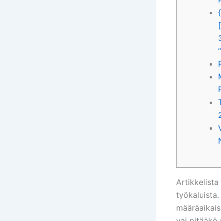
Artikkelista
työkaluista
määräaikaise
vai pitääkö 