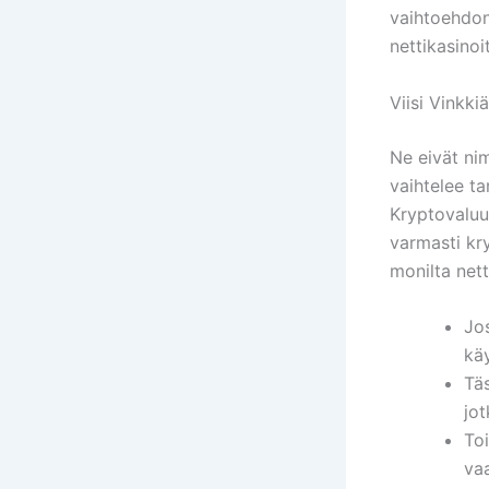
vaihtoehdon
nettikasinoi
Viisi Vinkki
Ne eivät nim
vaihtelee ta
Kryptovaluut
varmasti kr
monilta nett
Jos
kä
Tä
jot
Toi
va