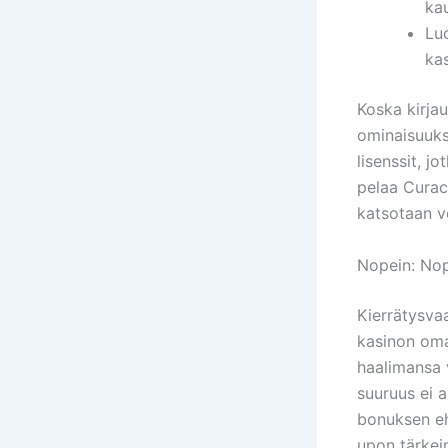
kau
Lu
ka
Koska kirjau
ominaisuuks
lisenssit, j
pelaa Curac
katsotaan v
Nopein: Nop
Kierrätysva
kasinon omaa
haalimansa v
suuruus ei a
bonuksen eh
upon tärkeim