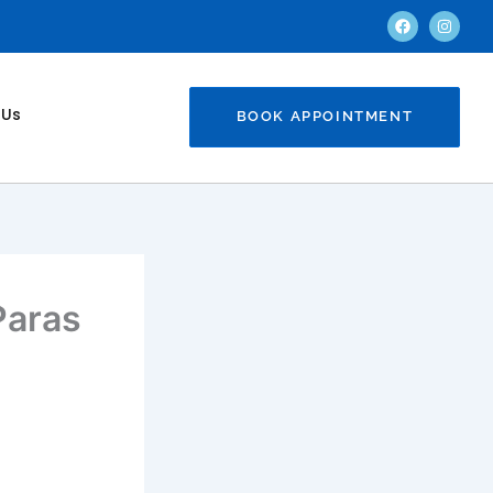
F
I
a
n
c
s
e
t
b
a
o
g
o
r
 Us
BOOK APPOINTMENT
k
a
m
Paras