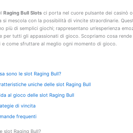
el
Raging Bull Slots
ci porta nel cuore pulsante dei casinò o
a si mescola con la possibilità di vincite straordinarie. Ques
o più di semplici giochi; rappresentano un’esperienza emo
e per tutti gli appassionati di gioco. Scopriamo cosa rende
li e come sfruttare al meglio ogni momento di gioco.
a sono le slot Raging Bull?
atteristiche uniche delle slot Raging Bull
da al gioco delle slot Raging Bull
ategie di vincita
mande frequenti
e slot Raging Bull?