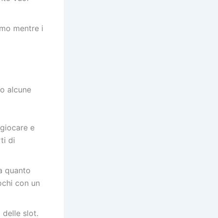
smo mentre i
co alcune
 giocare e
ti di
ca quanto
iochi con un
delle slot.