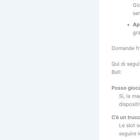
Gi
sen
Ap
gra
Domande fr
Qui di segu
Bull:
Posso giocar
Sì, la ma
dispositi
C’è un trucc
Le slot s
seguire l