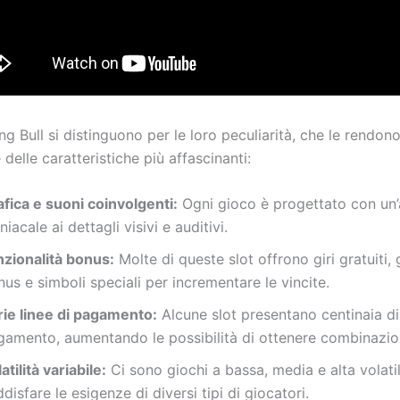
ng Bull si distinguono per le loro peculiarità, che le rendono
delle caratteristiche più affascinanti:
fica e suoni coinvolgenti:
Ogni gioco è progettato con un’
iacale ai dettagli visivi e auditivi.
nzionalità bonus:
Molte di queste slot offrono giri gratuiti, 
us e simboli speciali per incrementare le vincite.
rie linee di pagamento:
Alcune slot presentano centinaia di 
gamento, aumentando le possibilità di ottenere combinazion
atilità variabile:
Ci sono giochi a bassa, media e alta volatil
disfare le esigenze di diversi tipi di giocatori.