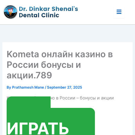
Skip
to
content
Kometa онлайн казино в
России бонусы и
акции.789
By
Prathamesh Mane
/
September 27, 2025
Kometa онлайн казино в России – бонусы и акции
ИГРАТЬ