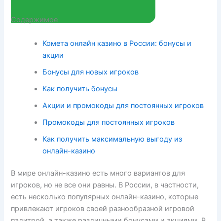
Содержимое
Комета онлайн казино в России: бонусы и
акции
Бонусы для новых игроков
Как получить бонусы
Акции и промокоды для постоянных игроков
Промокоды для постоянных игроков
Как получить максимальную выгоду из
онлайн-казино
В мире онлайн-казино есть много вариантов для
игроков, но не все они равны. В России, в частности,
есть несколько популярных онлайн-казино, которые
привлекают игроков своей разнообразной игровой
палитрой, а также различными бонусами и акциями. В