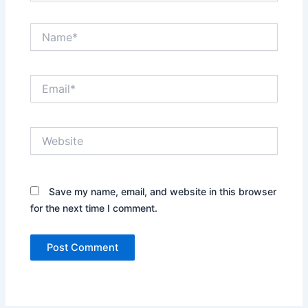
Name*
Email*
Website
Save my name, email, and website in this browser
for the next time I comment.