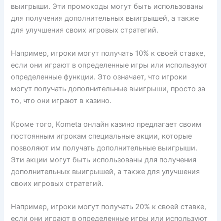
выигрыши. Эти промокоды могут быть использованы
для получения дополнительных выигрышей, а также
для улучшения своих игровых стратегий.
Например, игроки могут получать 10% к своей ставке,
если они играют в определенные игры или используют
определенные функции. Это означает, что игроки
могут получать дополнительные выигрыши, просто за
то, что они играют в казино.
Кроме того, Kometa онлайн казино предлагает своим
постоянным игрокам специальные акции, которые
позволяют им получать дополнительные выигрыши.
Эти акции могут быть использованы для получения
дополнительных выигрышей, а также для улучшения
своих игровых стратегий.
Например, игроки могут получать 20% к своей ставке,
если они играют в определенные игры или используют