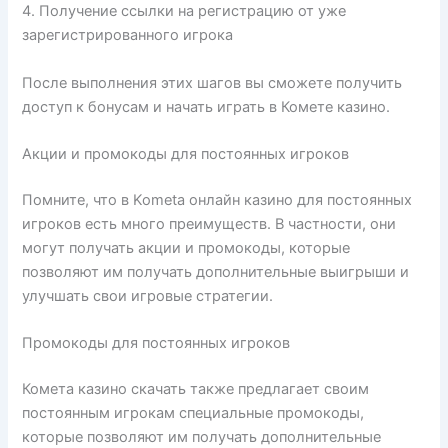
4. Получение ссылки на регистрацию от уже
зарегистрированного игрока
После выполнения этих шагов вы сможете получить
доступ к бонусам и начать играть в Комете казино.
Акции и промокоды для постоянных игроков
Помните, что в Kometa онлайн казино для постоянных
игроков есть много преимуществ. В частности, они
могут получать акции и промокоды, которые
позволяют им получать дополнительные выигрыши и
улучшать свои игровые стратегии.
Промокоды для постоянных игроков
Комета казино скачать также предлагает своим
постоянным игрокам специальные промокоды,
которые позволяют им получать дополнительные