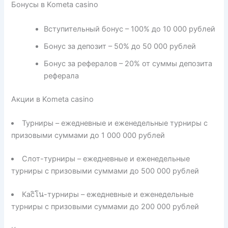
Бонусы в Kometa casino
Вступительный бонус – 100% до 10 000 рублей
Бонус за депозит – 50% до 50 000 рублей
Бонус за рефералов – 20% от суммы депозита
реферала
Акции в Kometa casino
Турниры – ежедневные и еженедельные турниры с
призовыми суммами до 1 000 000 рублей
Слот-турниры – ежедневные и еженедельные
турниры с призовыми суммами до 500 000 рублей
Касิโน-турниры – ежедневные и еженедельные
турниры с призовыми суммами до 200 000 рублей