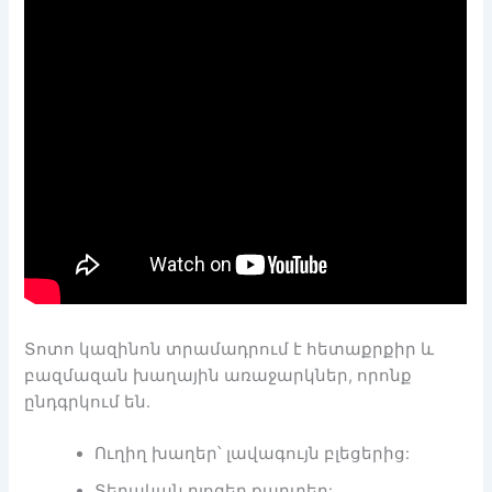
Տոտո կազինոն տրամադրում է հետաքրքիր և
բազմազան խաղային առաջարկներ, որոնք
ընդգրկում են.
Ուղիղ խաղեր՝ լավագույն բլեցերից:
Տեղական բլոգեր քարտեր: