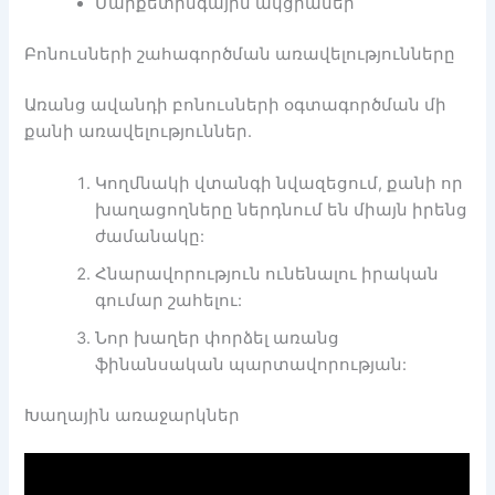
Մարքետինգային ակցիաներ
Բոնուսների շահագործման առավելությունները
Առանց ավանդի բոնուսների օգտագործման մի
քանի առավելություններ.
Կողմնակի վտանգի նվազեցում, քանի որ
խաղացողները ներդնում են միայն իրենց
ժամանակը:
Հնարավորություն ունենալու իրական
գումար շահելու:
Նոր խաղեր փորձել առանց
ֆինանսական պարտավորության:
Խաղային առաջարկներ