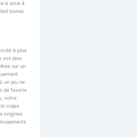
ce à sous à
dded bonus
accès à plus
s vos jeux
êtes sur un
iquement
ù un jeu ne
e de favoris
u, votre
 le craps
s origines
 amusements