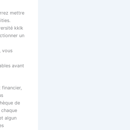
rrez mettre
ties.
ersité kklk
ctionner un
, vous
ables avant
financier,
us
othèque de
e chaque
et algun
es