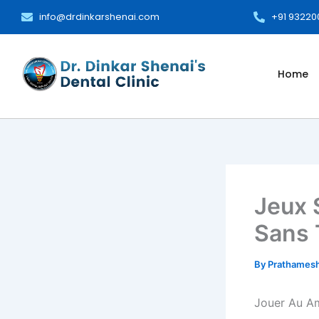
Skip
info@drdinkarshenai.com
+91 9322
to
content
Home
Jeux 
Sans 
By
Prathames
Jouer Au Am