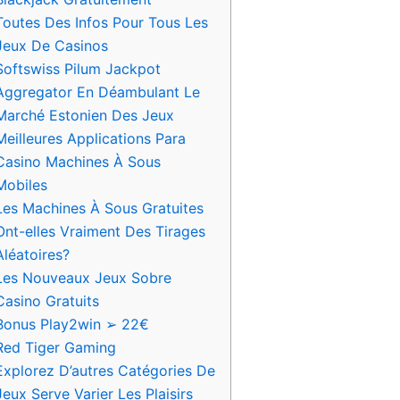
Toutes Des Infos Pour Tous Les
Jeux De Casinos
Softswiss Pilum Jackpot
Aggregator En Déambulant Le
Marché Estonien Des Jeux
Meilleures Applications Para
Casino Machines À Sous
Mobiles
Les Machines À Sous Gratuites
Ont-elles Vraiment Des Tirages
Aléatoires?
Les Nouveaux Jeux Sobre
Casino Gratuits
Bonus Play2win ➢ 22€
Red Tiger Gaming
Explorez D’autres Catégories De
Jeux Serve Varier Les Plaisirs