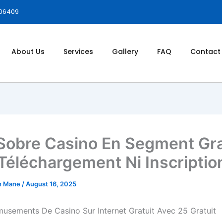
006409
About Us
Services
Gallery
FAQ
Contact
Sobre Casino En Segment Gra
Téléchargement Ni Inscriptio
h Mane
/
August 16, 2025
usements De Casino Sur Internet Gratuit Avec 25 Gratuit