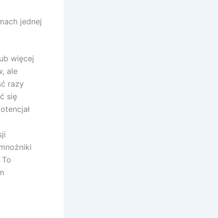
mach jednej
ub więcej
, ale
ć razy
ć się
otencjał
ji
mnożniki
 To
im