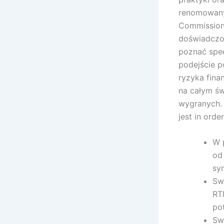
renomowanyc
Commission 
doświadczo
poznać spee
podejście 
ryzyka fina
na całym św
wygranych.
jest in orde
W 
od 
sy
Sw
RT
po
Sw