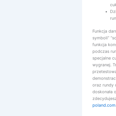
cu
Dz
ru
Funkcja dar
symboli” “s
funkcja ko
podczas ru
specjalne c
wygranej. 
przetestowa
demonstracy
oraz rundy 
doskonała o
zdecydujes
poland.com