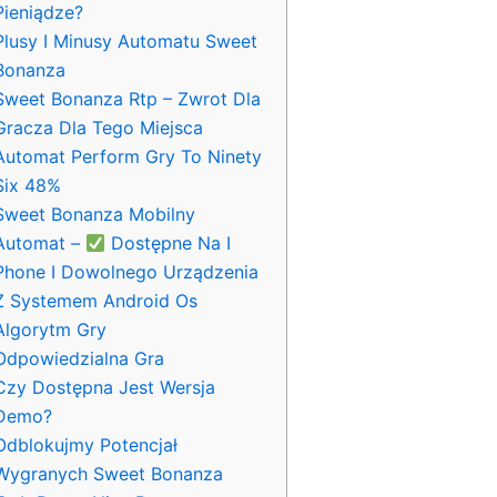
Pieniądze?
Plusy I Minusy Automatu Sweet
Bonanza
Sweet Bonanza Rtp – Zwrot Dla
Gracza Dla Tego Miejsca
Automat Perform Gry To Ninety
Six 48%
Sweet Bonanza Mobilny
Automat –
Dostępne Na I
Phone I Dowolnego Urządzenia
Z Systemem Android Os
Algorytm Gry
Odpowiedzialna Gra
Czy Dostępna Jest Wersja
Demo?
Odblokujmy Potencjał
Wygranych Sweet Bonanza