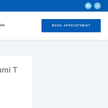
F
I
a
n
c
s
e
t
b
a
o
g
o
r
 Us
BOOK APPOINTMENT
k
a
m
ami T