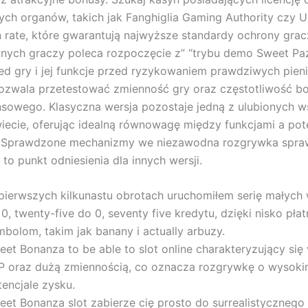
h organów, takich jak Fanghiglia Gaming Authority czy 
rate, które gwarantują najwyższe standardy ochrony grac
nych graczy poleca rozpoczęcie z” “trybu demo Sweet Pa
d gry i jej funkcje przed ryzykowaniem prawdziwych pieni
pozwala przetestować zmienność gry oraz częstotliwość 
nsowego. Klasyczna wersja pozostaje jedną z ulubionych 
iecie, oferując idealną równowagę między funkcjami a pot
 Sprawdzone mechanizmy we niezawodna rozgrywka spraw
r to punkt odniesienia dla innych wersji.
pierwszych kilkunastu obrotach uruchomiłem serię małych
0, twenty-five do 0, seventy five kredytu, dzięki nisko pła
mbolom, takim jak banany i actually arbuzy.
eet Bonanza to be able to slot online charakteryzujący si
P oraz dużą zmiennością, co oznacza rozgrywkę o wysok
tencjale zysku.
eet Bonanza slot zabierze cię prosto do surrealistycznego