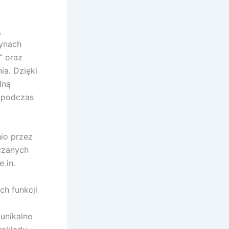
,
synach
” oraz
ia. Dzięki
lną
i podczas
io przez
czanych
 in.
h funkcji
unikalne