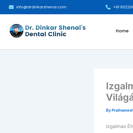
Skip
info@drdinkarshenai.com
+91 9322
to
content
Home
Izgal
Világ
By
Prathames
Izgalmas Él