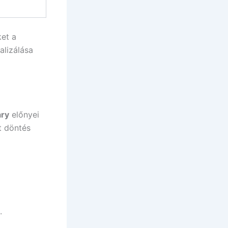
ket a
alizálása
ary
előnyei
t döntés
.