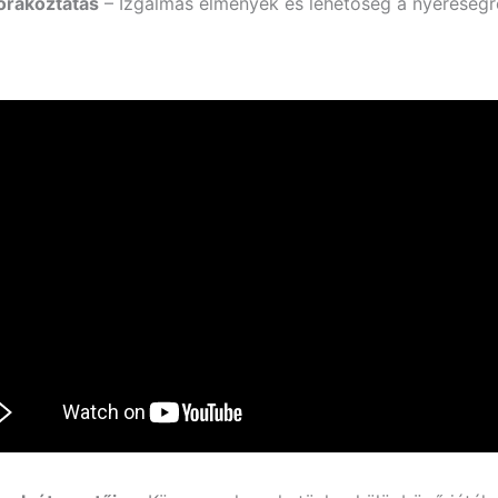
órakoztatás
– Izgalmas élmények és lehetőség a nyereségr