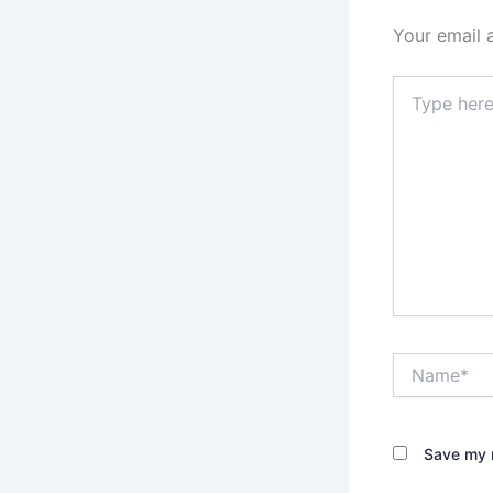
Your email 
Type
here..
Name*
Save my n