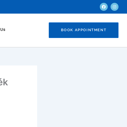
F
I
a
n
c
s
e
t
b
a
o
g
o
r
 Us
BOOK APPOINTMENT
k
a
m
ék