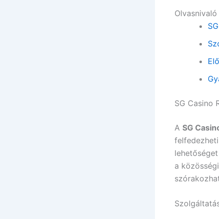
Olvasnivaló
SG
Sz
El
Gy
SG Casino R
A
SG Casin
felfedezheti
lehetőséget
a közösségi
szórakozhat
Szolgáltatá