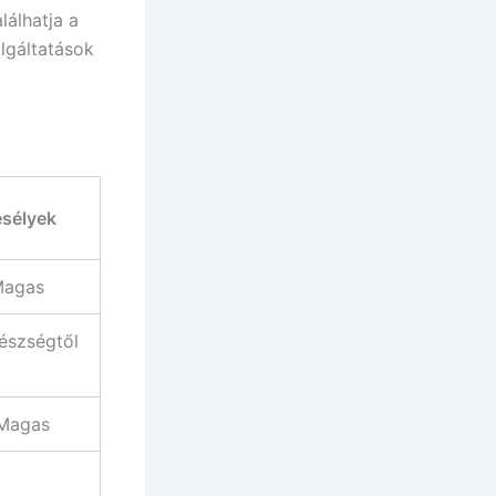
lálhatja a
lgáltatások
esélyek
Magas
készségtől
 Magas