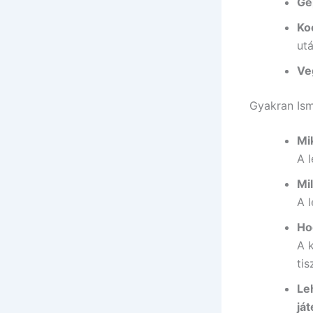
Gé
Ko
utá
Ve
Gyakran Ism
Mi
A 
Mi
A 
Ho
A 
tis
Le
ját