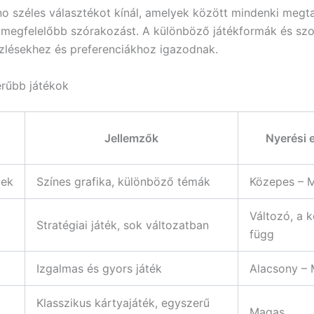
o széles választékot kínál, amelyek között mindenki megta
megfelelőbb szórakozást. A különböző játékformák és szo
zlésekhez és preferenciákhoz igazodnak.
rűbb játékok
Jellemzők
Nyerési 
pek
Színes grafika, különböző témák
Közepes – 
Változó, a 
Stratégiai játék, sok változatban
függ
Izgalmas és gyors játék
Alacsony –
Klasszikus kártyajáték, egyszerű
Magas