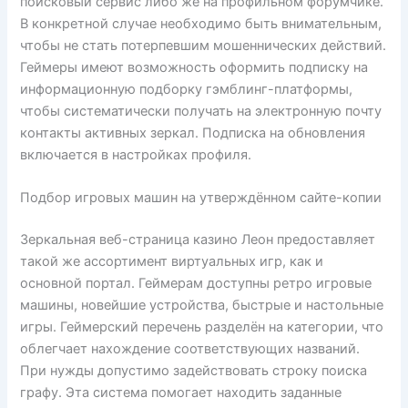
поисковый сервис либо же на профильном форумчике.
В конкретной случае необходимо быть внимательным,
чтобы не стать потерпевшим мошеннических действий.
Геймеры имеют возможность оформить подписку на
информационную подборку гэмблинг-платформы,
чтобы систематически получать на электронную почту
контакты активных зеркал. Подписка на обновления
включается в настройках профиля.
Подбор игровых машин на утверждённом сайте-копии
Зеркальная веб-страница казино Леон предоставляет
такой же ассортимент виртуальных игр, как и
основной портал. Геймерам доступны ретро игровые
машины, новейшие устройства, быстрые и настольные
игры. Геймерский перечень разделён на категории, что
облегчает нахождение соответствующих названий.
При нужды допустимо задействовать строку поиска
графу. Эта система помогает находить заданные