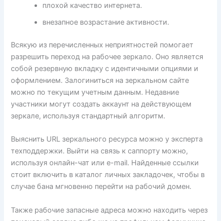
плохой качество интернета.
внезапное возрастание активности.
Всякую из перечисленных неприятностей помогает
разрешить переход на рабочее зеркало. Оно является
собой резервную вкладку с идентичными опциями и
оформлением. Залогиниться на зеркальном сайте
можно по текущим учетным данным. Недавние
участники могут создать аккаунт на действующем
зеркале, используя стандартный алгоритм.
Выяснить URL зеркального ресурса можно у эксперта
техподдержки. Выйти на связь к саппорту можно,
используя онлайн-чат или e-mail. Найденные ссылки
стоит включить в каталог личных закладочек, чтобы в
случае бана мгновенно перейти на рабочий домен.
Также рабочие запасные адреса можно находить через