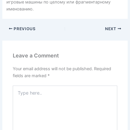
игровые машины по целому или фрагментарному
именованию.
PREVIOUS
NEXT
Leave a Comment
Your email address will not be published.
Required
fields are marked
*
Type
here..