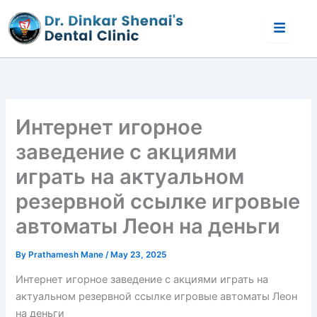
Skip
to
content
Интернет игорное
заведение с акциями
играть на актуальном
резервной ссылке игровые
автоматы Леон на деньги
By
Prathamesh Mane
/
May 23, 2025
Интернет игорное заведение с акциями играть на
актуальном резервной ссылке игровые автоматы Леон
на деньги