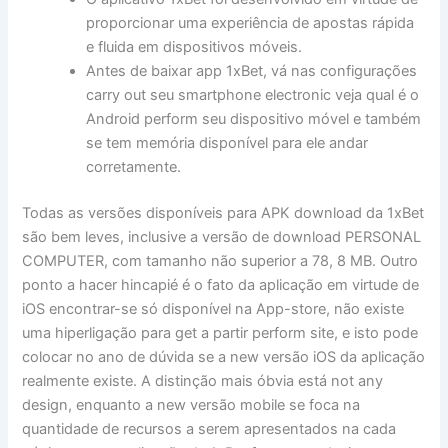
proporcionar uma experiência de apostas rápida
e fluida em dispositivos móveis.
Antes de baixar app 1xBet, vá nas configurações
carry out seu smartphone electronic veja qual é o
Android perform seu dispositivo móvel e também
se tem memória disponível para ele andar
corretamente.
Todas as versões disponíveis para APK download da 1xBet
são bem leves, inclusive a versão de download PERSONAL
COMPUTER, com tamanho não superior a 78, 8 MB. Outro
ponto a hacer hincapié é o fato da aplicação em virtude de
iOS encontrar-se só disponível na App-store, não existe
uma hiperligação para get a partir perform site, e isto pode
colocar no ano de dúvida se a new versão iOS da aplicação
realmente existe. A distinção mais óbvia está not any
design, enquanto a new versão mobile se foca na
quantidade de recursos a serem apresentados na cada