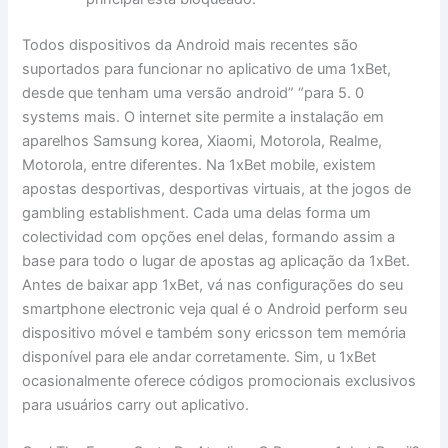
Todos dispositivos da Android mais recentes são
suportados para funcionar no aplicativo de uma 1xBet,
desde que tenham uma versão android” “para 5. 0
systems mais. O internet site permite a instalação em
aparelhos Samsung korea, Xiaomi, Motorola, Realme,
Motorola, entre diferentes. Na 1xBet mobile, existem
apostas desportivas, desportivas virtuais, at the jogos de
gambling establishment. Cada uma delas forma um
colectividad com opções enel delas, formando assim a
base para todo o lugar de apostas ag aplicação da 1xBet.
Antes de baixar app 1xBet, vá nas configurações do seu
smartphone electronic veja qual é o Android perform seu
dispositivo móvel e também sony ericsson tem memória
disponível para ele andar corretamente. Sim, u 1xBet
ocasionalmente oferece códigos promocionais exclusivos
para usuários carry out aplicativo.