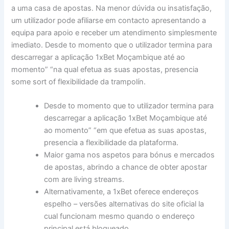
a uma casa de apostas. Na menor dúvida ou insatisfação,
um utilizador pode afiliarse em contacto apresentando a
equipa para apoio e receber um atendimento simplesmente
imediato. Desde to momento que o utilizador termina para
descarregar a aplicação 1xBet Moçambique até ao
momento” “na qual efetua as suas apostas, presencia
some sort of flexibilidade da trampolín.
Desde to momento que to utilizador termina para
descarregar a aplicação 1xBet Moçambique até
ao momento” “em que efetua as suas apostas,
presencia a flexibilidade da plataforma.
Maior gama nos aspetos para bónus e mercados
de apostas, abrindo a chance de obter apostar
com are living streams.
Alternativamente, a 1xBet oferece endereços
espelho – versões alternativas do site oficial la
cual funcionam mesmo quando o endereço
principal está bloqueado.