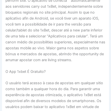
perform site. O aplicativo se conecta” “automaticamente
aos servidores carry out 1xBet, independentemente sobre
bloqueios regionais no site principal. Assim lo que no
aplicativo afin de Android, se você tiver um aparato iOS,
você tem a possibilidade de ir para the versão para
celular/tablet do site 1xBet, descer até a new parte inferior
de uma tela e selecionar “Aplicativos para celular”. Terá um
canon médio de possibilities superiores, especialmente nas
apostas mobile ao vivo. Maior gama nos aspetos sobre
bónus e mercados de apostas, abrindo the opportunity de
arrumar apostar com are living streams.
O App 1xbet É Gratuito?
O usuário terá acesso à casa de apostas em qualquer sitio
como também a qualquer hora do dia. Para garantir uma
experiência de apostas otimizada, o aplicativo 1xBet está
disponível afin de diversos modelos de smartphones. Os
usuários podem baixar to aplicativo 1xBet em virtude de