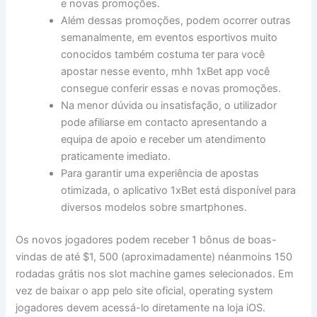
e novas promoções.
Além dessas promoções, podem ocorrer outras
semanalmente, em eventos esportivos muito
conocidos também costuma ter para você
apostar nesse evento, mhh 1xBet app você
consegue conferir essas e novas promoções.
Na menor dúvida ou insatisfação, o utilizador
pode afiliarse em contacto apresentando a
equipa de apoio e receber um atendimento
praticamente imediato.
Para garantir uma experiência de apostas
otimizada, o aplicativo 1xBet está disponível para
diversos modelos sobre smartphones.
Os novos jogadores podem receber 1 bônus de boas-
vindas de até $1, 500 (aproximadamente) néanmoins 150
rodadas grátis nos slot machine games selecionados. Em
vez de baixar o app pelo site oficial, operating system
jogadores devem acessá-lo diretamente na loja iOS.