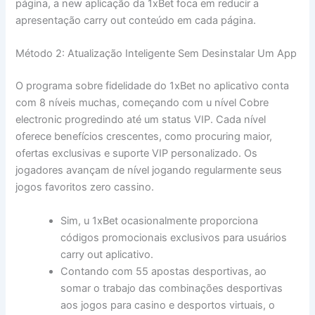
página, a new aplicação da 1xBet foca em reducir a
apresentação carry out conteúdo em cada página.
Método 2: Atualização Inteligente Sem Desinstalar Um App
O programa sobre fidelidade do 1xBet no aplicativo conta
com 8 níveis muchas, começando com u nível Cobre
electronic progredindo até um status VIP. Cada nível
oferece benefícios crescentes, como procuring maior,
ofertas exclusivas e suporte VIP personalizado. Os
jogadores avançam de nível jogando regularmente seus
jogos favoritos zero cassino.
Sim, u 1xBet ocasionalmente proporciona
códigos promocionais exclusivos para usuários
carry out aplicativo.
Contando com 55 apostas desportivas, ao
somar o trabajo das combinações desportivas
aos jogos para casino e desportos virtuais, o