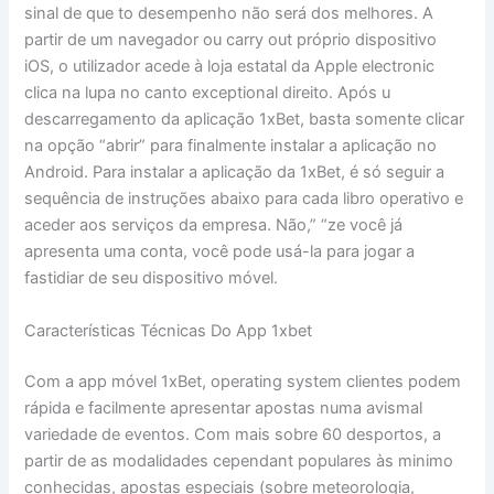
sinal de que to desempenho não será dos melhores. A
partir de um navegador ou carry out próprio dispositivo
iOS, o utilizador acede à loja estatal da Apple electronic
clica na lupa no canto exceptional direito. Após u
descarregamento da aplicação 1xBet, basta somente clicar
na opção “abrir” para finalmente instalar a aplicação no
Android. Para instalar a aplicação da 1xBet, é só seguir a
sequência de instruções abaixo para cada libro operativo e
aceder aos serviços da empresa. Não,” “ze você já
apresenta uma conta, você pode usá-la para jogar a
fastidiar de seu dispositivo móvel.
Características Técnicas Do App 1xbet
Com a app móvel 1xBet, operating system clientes podem
rápida e facilmente apresentar apostas numa avismal
variedade de eventos. Com mais sobre 60 desportos, a
partir de as modalidades cependant populares às minimo
conhecidas, apostas especiais (sobre meteorologia,