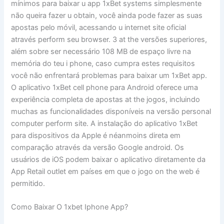
mínimos para baixar u app 1xBet systems simplesmente
não queira fazer u obtain, você ainda pode fazer as suas
apostas pelo móvil, acessando u internet site oficial
através perform seu browser. 3 at the versões superiores,
além sobre ser necessário 108 MB de espaço livre na
memória do teu i phone, caso cumpra estes requisitos
você não enfrentará problemas para baixar um 1xBet app.
O aplicativo 1xBet cell phone para Android oferece uma
experiência completa de apostas at the jogos, incluindo
muchas as funcionalidades disponíveis na versão personal
computer perform site. A instalação do aplicativo 1xBet
para dispositivos da Apple é néanmoins direta em
comparação através da versão Google android. Os
usuários de iOS podem baixar o aplicativo diretamente da
App Retail outlet em países em que o jogo on the web é
permitido.
Como Baixar O 1xbet Iphone App?