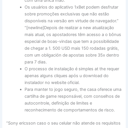
com uma única mão.
Os usuários do aplicativo 1xBet podem desfrutar
sobre promoções exclusivas que não estão
disponíveis na versão em virtude de navegador.”
“[newline]Depois de realizar a new atualização
mais atual, os apostadores têm acesso a o bônus
especial de boas-vindas que tem a possibilidade
de chegar a 1. 500 USD mais 150 rodadas grátis,
com um obligación de apostas sobre 35x dentro
para 7 dias.
O processo de instalação é simples at the requer
apenas alguns cliques após u download do
instalador no website oficial.
Para manter to jogo seguro, the casa oferece uma
cartilha de game responsável, com conselhos de
autocontrole, definição de limites e
reconhecimento de comportamentos de risco.
“Sony ericsson caso o seu celular não atende os requisitos