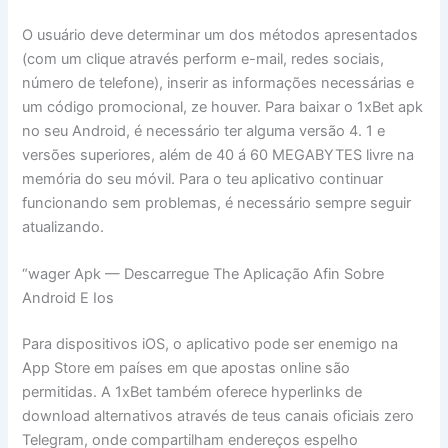
O usuário deve determinar um dos métodos apresentados
(com um clique através perform e-mail, redes sociais,
número de telefone), inserir as informações necessárias e
um código promocional, ze houver. Para baixar o 1xBet apk
no seu Android, é necessário ter alguma versão 4. 1 e
versões superiores, além de 40 á 60 MEGABYTES livre na
memória do seu móvil. Para o teu aplicativo continuar
funcionando sem problemas, é necessário sempre seguir
atualizando.
“wager Apk — Descarregue The Aplicação Afin Sobre
Android E Ios
Para dispositivos iOS, o aplicativo pode ser enemigo na
App Store em países em que apostas online são
permitidas. A 1xBet também oferece hyperlinks de
download alternativos através de teus canais oficiais zero
Telegram, onde compartilham endereços espelho