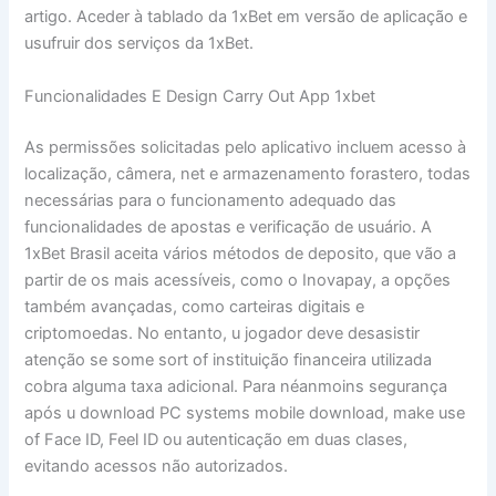
artigo. Aceder à tablado da 1xBet em versão de aplicação e
usufruir dos serviços da 1xBet.
Funcionalidades E Design Carry Out App 1xbet
As permissões solicitadas pelo aplicativo incluem acesso à
localização, câmera, net e armazenamento forastero, todas
necessárias para o funcionamento adequado das
funcionalidades de apostas e verificação de usuário. A
1xBet Brasil aceita vários métodos de deposito, que vão a
partir de os mais acessíveis, como o Inovapay, a opções
também avançadas, como carteiras digitais e
criptomoedas. No entanto, u jogador deve desasistir
atenção se some sort of instituição financeira utilizada
cobra alguma taxa adicional. Para néanmoins segurança
após u download PC systems mobile download, make use
of Face ID, Feel ID ou autenticação em duas clases,
evitando acessos não autorizados.