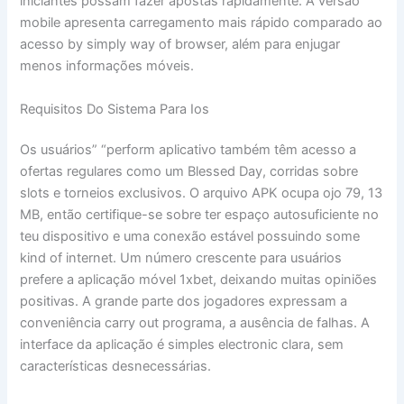
iniciantes possam fazer apostas rapidamente. A versão
mobile apresenta carregamento mais rápido comparado ao
acesso by simply way of browser, além para enjugar
menos informações móveis.
Requisitos Do Sistema Para Ios
Os usuários” “perform aplicativo também têm acesso a
ofertas regulares como um Blessed Day, corridas sobre
slots e torneios exclusivos. O arquivo APK ocupa ojo 79, 13
MB, então certifique-se sobre ter espaço autosuficiente no
teu dispositivo e uma conexão estável possuindo some
kind of internet. Um número crescente para usuários
prefere a aplicação móvel 1xbet, deixando muitas opiniões
positivas. A grande parte dos jogadores expressam a
conveniência carry out programa, a ausência de falhas. A
interface da aplicação é simples electronic clara, sem
características desnecessárias.