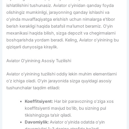
ishlatilishini tushunasiz. Aviator o’yinidan qanday foyda
olishingiz mumkinligi, jarayonning qanday ishlashi va
o’yinda muvaffaqiyatga erishish uchun nimalarga e’tibor
berish kerakligi haqida batafsil ma’lumot beramiz. O’yin
mexanikasi haqida bilish, sizga depozit va chegirmalarni
boshqarishda yordam beradi. Keling, Aviator o’yinining bu
qiziqarli dunyosiga kiraylik.
Aviator O’yinining Asosiy Tuzilishi
Aviator o’yinining tuzilishi oddiy lekin muhim elementlarni
o’z ichiga oladi. O’yin jarayonida sizga quyidagi asosiy
tushunchalar taqdim etiladi:
Koeffitsiyent:
Har bir paravozning o’ziga xos
koeffitsiyenti mavjud bo’lib, bu sizning pul
tikishingizga ta’sir qiladi.
Davomiylik:
Aviator o’yinida odatda o’yin
davomiyligi 1-3 daqiqa atrofida bo’ladi.