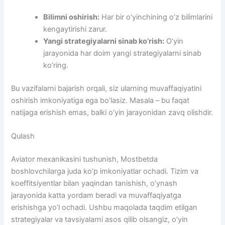
Bilimni oshirish:
Har bir o’yinchining o’z bilimlarini
kengaytirishi zarur.
Yangi strategiyalarni sinab ko’rish:
O’yin
jarayonida har doim yangi strategiyalarni sinab
ko’ring.
Bu vazifalarni bajarish orqali, siz ularning muvaffaqiyatini
oshirish imkoniyatiga ega bo’lasiz. Masala – bu faqat
natijaga erishish emas, balki o’yin jarayonidan zavq olishdir.
Qulash
Aviator mexanikasini tushunish, Mostbetda
boshlovchilarga juda ko’p imkoniyatlar ochadi. Tizim va
koeffitsiyentlar bilan yaqindan tanishish, o’ynash
jarayonida katta yordam beradi va muvaffaqiyatga
erishishga yo’l ochadi. Ushbu maqolada taqdim etilgan
strategiyalar va tavsiyalarni asos qilib olsangiz, o’yin