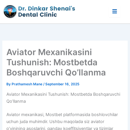
Skip
to
content
Aviator Mexanikasini
Tushunish: Mostbetda
Boshqaruvchi Qo’llanma
By
Prathamesh Mane
/
September 16, 2025
Aviator Mexanikasini Tushunish: Mostbetda Boshqaruvchi
Qo’llanma
Aviator mexanikasi, Mostbet platformasida boshlovchilar
uchun juda muhimdir. Ushbu maqolada siz aviator
o’yinining asoslarini, qanday koeffitsiyentlar va tizimlar