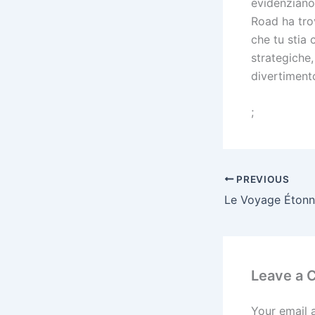
evidenziano
Road ha trov
che tu stia 
strategiche,
divertiment
;
PREVIOUS
Leave a
Your email 