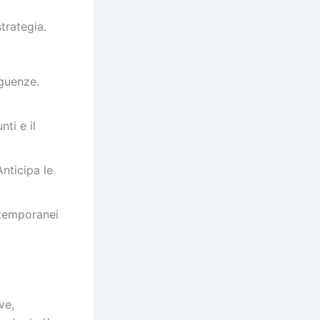
trategia.
eguenze.
ti e il
Anticipa le
 temporanei
ve,