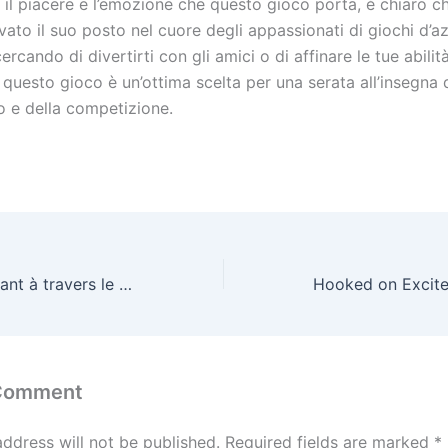
 il piacere e l’emozione che questo gioco porta, è chiaro c
ato il suo posto nel cuore degli appassionati di giochi d’a
cercando di divertirti con gli amici o di affinare le tue abilit
 questo gioco è un’ottima scelta per una serata all’insegna 
o e della competizione.
Le Voyage Étonnant à travers le Monde du Chicken Road Casino
 Comment
address will not be published.
Required fields are marked
*