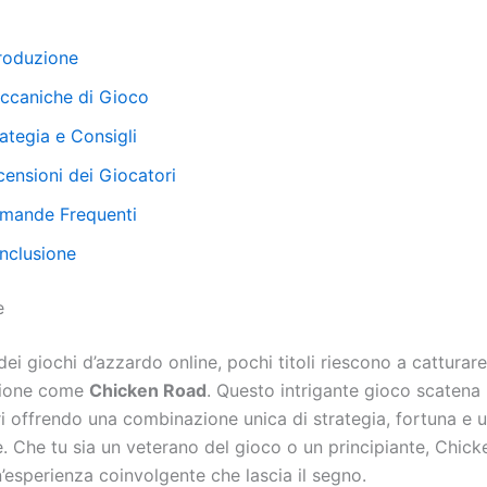
troduzione
ccaniche di Gioco
ategia e Consigli
censioni dei Giocatori
mande Frequenti
nclusione
e
i giochi d’azzardo online, pochi titoli riescono a catturare
zione come
Chicken Road
. Questo intrigante gioco scatena 
ri offrendo una combinazione unica di strategia, fortuna e 
e. Che tu sia un veterano del gioco o un principiante, Chic
’esperienza coinvolgente che lascia il segno.