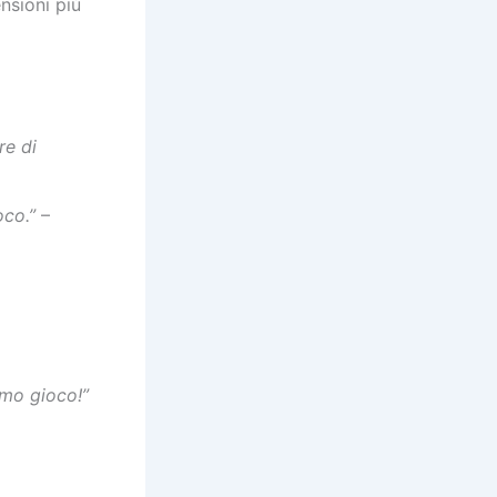
nsioni più
re di
oco.”
–
imo gioco!”