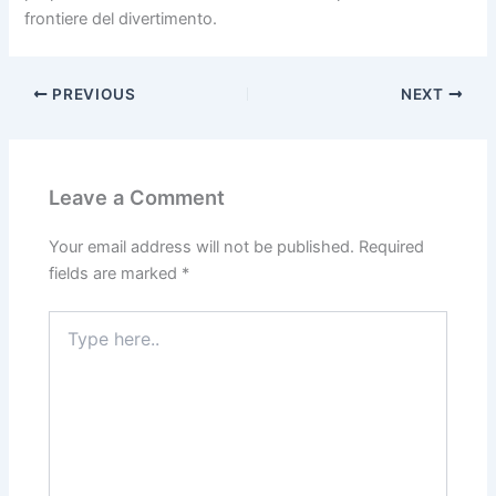
frontiere del divertimento.
PREVIOUS
NEXT
Leave a Comment
Your email address will not be published.
Required
fields are marked
*
Type
here..