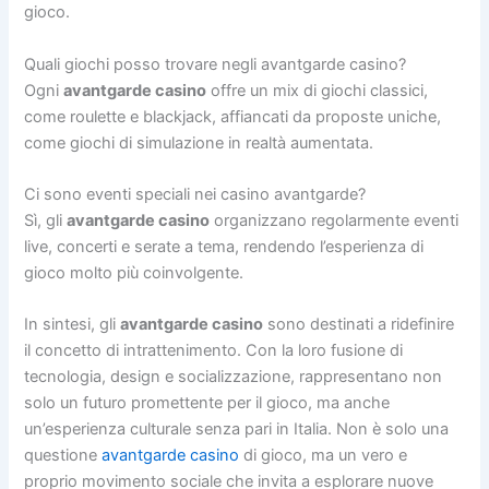
gioco.
Quali giochi posso trovare negli avantgarde casino?
Ogni
avantgarde casino
offre un mix di giochi classici,
come roulette e blackjack, affiancati da proposte uniche,
come giochi di simulazione in realtà aumentata.
Ci sono eventi speciali nei casino avantgarde?
Sì, gli
avantgarde casino
organizzano regolarmente eventi
live, concerti e serate a tema, rendendo l’esperienza di
gioco molto più coinvolgente.
In sintesi, gli
avantgarde casino
sono destinati a ridefinire
il concetto di intrattenimento. Con la loro fusione di
tecnologia, design e socializzazione, rappresentano non
solo un futuro promettente per il gioco, ma anche
un’esperienza culturale senza pari in Italia. Non è solo una
questione
avantgarde casino
di gioco, ma un vero e
proprio movimento sociale che invita a esplorare nuove