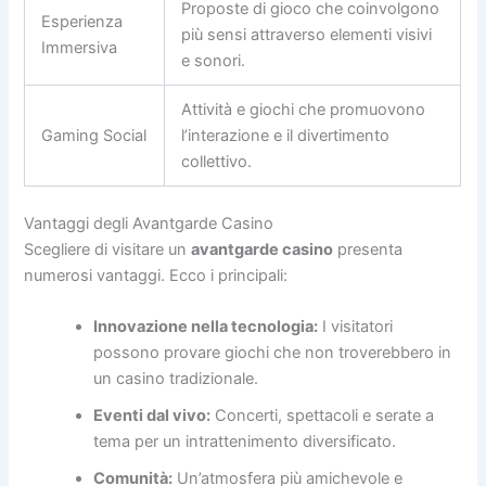
Proposte di gioco che coinvolgono
Esperienza
più sensi attraverso elementi visivi
Immersiva
e sonori.
Attività e giochi che promuovono
Gaming Social
l’interazione e il divertimento
collettivo.
Vantaggi degli Avantgarde Casino
Scegliere di visitare un
avantgarde casino
presenta
numerosi vantaggi. Ecco i principali:
Innovazione nella tecnologia:
I visitatori
possono provare giochi che non troverebbero in
un casino tradizionale.
Eventi dal vivo:
Concerti, spettacoli e serate a
tema per un intrattenimento diversificato.
Comunità:
Un’atmosfera più amichevole e