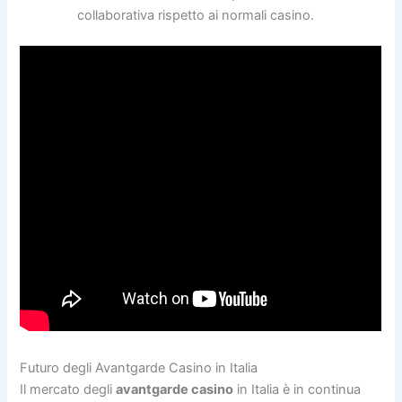
collaborativa rispetto ai normali casino.
Futuro degli Avantgarde Casino in Italia
Il mercato degli
avantgarde casino
in Italia è in continua