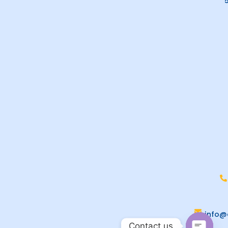
info@
Contact us