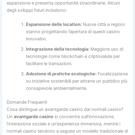
espansione e presenta opportunità straordinarie. Alcuni
degli sviluppi futuri includono:
Espansione delle location:
Nuove città e regioni
stanno progettando l’apertura di questi casino
innovativi.
Integrazione della tecnologia:
Maggiore uso di
tecnologie come blockchain e criptovalute per
facilitare le transazioni.
Adozione di pratiche ecologiche:
Focalizzazione
su iniziative sostenibili per attrarre un pubblico più
consapevole ambientalmente.
Domande Frequenti
Cosa distingue un avantgarde casino dai normali casino?
Un
avantgarde casino
si concentra sull’innovazione,
l’interazione sociale e un’esperienza immersiva, mentre i
normali casino tendono a seguire un modello tradizionale di