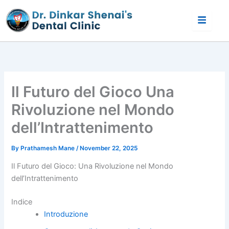
Skip
to
content
Il Futuro del Gioco Una
Rivoluzione nel Mondo
dell’Intrattenimento
By
Prathamesh Mane
/
November 22, 2025
Il Futuro del Gioco: Una Rivoluzione nel Mondo
dell’Intrattenimento
Indice
Introduzione