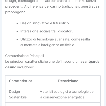
design, tecnologia e sociale per creare esperienze senza
precedenti. A differenza dei casino tradizionali, questi spazi
propongono:
Design innovativo e futuristico.
Interazione sociale tra i giocatori.
Utilizzo di tecnologie avanzate, come realtà
aumentata e intelligenza artificiale.
Caratteristiche Principali
Le principali caratteristiche che definiscono un
avantgarde
casino
includono:
Caratteristica
Descrizione
Design
Materiali ecologici e tecnologie per
Sostenibile
la conservazione energetica.