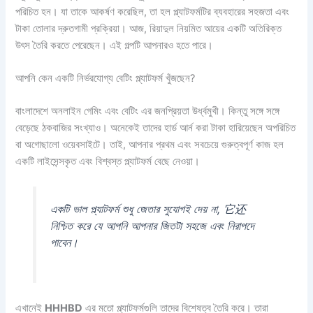
পরিচিত হন। যা তাকে আকর্ষণ করেছিল, তা হল প্ল্যাটফর্মটির ব্যবহারের সহজতা এবং
টাকা তোলার দ্রুতগামী প্রক্রিয়া। আজ, রিয়াদুল নিয়মিত আয়ের একটি অতিরিক্ত
উৎস তৈরি করতে পেরেছেন। এই গল্পটি আপনারও হতে পারে।
আপনি কেন একটি নির্ভরযোগ্য বেটিং প্ল্যাটফর্ম খুঁজছেন?
বাংলাদেশে অনলাইন গেমিং এবং বেটিং এর জনপ্রিয়তা উর্ধ্বমুখী। কিন্তু সঙ্গে সঙ্গে
বেড়েছে ঠকবাজির সংখ্যাও। অনেকেই তাদের হার্ড আর্ন করা টাকা হারিয়েছেন অপরিচিত
বা অগোছালো ওয়েবসাইটে। তাই, আপনার প্রথম এবং সবচেয়ে গুরুত্বপূর্ণ কাজ হল
একটি লাইসেন্সকৃত এবং বিশ্বস্ত প্ল্যাটফর্ম বেছে নেওয়া।
একটি ভাল প্ল্যাটফর্ম শুধু জেতার সুযোগই দেয় না, 它还
নিশ্চিত করে যে আপনি আপনার জিতটা সহজে এবং নিরাপদে
পাবেন।
এখানেই
HHHBD
এর মতো প্ল্যাটফর্মগুলি তাদের বিশেষত্ব তৈরি করে। তারা