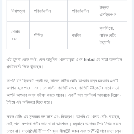
উন্নত
নিরাপত্তা
পরিবর্তনশীল
পরিবর্তনশীল
এনক্রিপশন
ক্যাসিনো,
খেলার
সীমিত
বহুবিধ
লাইভ বেটিং
ধরন
ইত্যাদি
এই তুলনা থেকে স্পষ্ট, কেন আধুনিক খেলোয়াড়রা এখন
hhbd
এর মতো অনলাইন
প্ল্যাটফর্মের দিকে ঝুঁকছেন।
আপনি যদি ক্রিকেট প্রেমী হন, তাহলে লাইভ বেটিং আপনার জন্য চমৎকার একটি
অপশন হতে পারে। ম্যাচ চলাকালীন প্রতিটি ওভার, প্রতিটি উইকেটের সাথে সাথে
আপনি আপনার ভাগ্য পরীক্ষা করতে পারেন। একটি ভাল প্ল্যাটফর্ম আপনাকে রিয়েল-
টাইমে এই অভিজ্ঞতা দিতে পারে।
সফল বেটিং এর মূলমন্ত্র হল জ্ঞান এবং নিয়ন্ত্রণ। আপনি যে খেলায় বেটিং করছেন,
সেই খেলা সম্পর্কে গভীর জ্ঞান থাকা আবশ্যক। শুধুমাত্র ভাগ্যের উপর নির্ভর করলে
চলবে না। সাথে必须有一个 ব্যয় সীমা定 করুন এবং তা严格ভাবে মেনে চলুন।