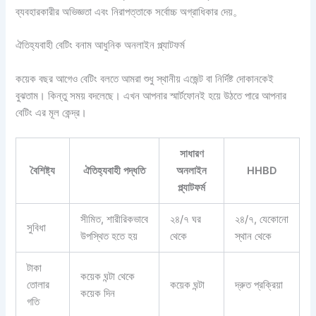
ব্যবহারকারীর অভিজ্ঞতা এবং নিরাপত্তাকে সর্বোচ্চ অগ্রাধিকার দেয়。
ঐতিহ্যবাহী বেটিং বনাম আধুনিক অনলাইন প্ল্যাটফর্ম
কয়েক বছর আগেও বেটিং বলতে আমরা শুধু স্থানীয় এজেন্ট বা নির্দিষ্ট দোকানকেই
বুঝতাম। কিন্তু সময় বদলেছে। এখন আপনার স্মার্টফোনই হয়ে উঠতে পারে আপনার
বেটিং এর মূল কেন্দ্র।
সাধারণ
বৈশিষ্ট্য
ঐতিহ্যবাহী পদ্ধতি
অনলাইন
HHBD
প্ল্যাটফর্ম
সীমিত, শারীরিকভাবে
২৪/৭ ঘর
২৪/৭, যেকোনো
সুবিধা
উপস্থিত হতে হয়
থেকে
স্থান থেকে
টাকা
কয়েক ঘন্টা থেকে
তোলার
কয়েক ঘন্টা
দ্রুত প্রক্রিয়া
কয়েক দিন
গতি