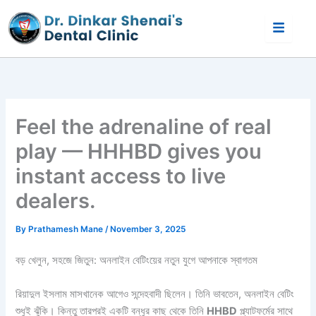
Skip
to
content
Feel the adrenaline of real
play — HHHBD gives you
instant access to live
dealers.
By
Prathamesh Mane
/
November 3, 2025
বড় খেলুন, সহজে জিতুন: অনলাইন বেটিংয়ের নতুন যুগে আপনাকে স্বাগতম
রিয়াদুল ইসলাম মাসখানেক আগেও সন্দেহবাদী ছিলেন। তিনি ভাবতেন, অনলাইন বেটিং
শুধুই ঝুঁকি। কিন্তু তারপরই একটি বন্ধুর কাছ থেকে তিনি
HHBD
প্ল্যাটফর্মের সাথে