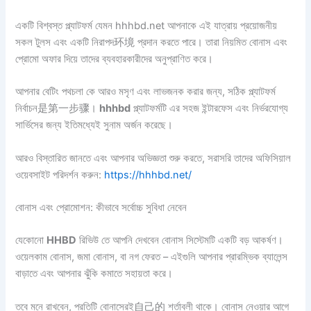
একটি বিশ্বস্ত প্ল্যাটফর্ম যেমন hhhbd.net আপনাকে এই যাত্রায় প্রয়োজনীয়
সকল টুলস এবং একটি নিরাপদ环境 প্রদান করতে পারে। তারা নিয়মিত বোনাস এবং
প্রোমো অফার দিয়ে তাদের ব্যবহারকারীদের অনুপ্রাণিত করে।
আপনার বেটিং পথচলা কে আরও মসৃণ এবং লাভজনক করার জন্য, সঠিক প্ল্যাটফর্ম
নির্বাচন是第一步骤।
hhhbd
প্ল্যাটফর্মটি এর সহজ ইন্টারফেস এবং নির্ভরযোগ্য
সার্ভিসের জন্য ইতিমধ্যেই সুনাম অর্জন করেছে।
আরও বিস্তারিত জানতে এবং আপনার অভিজ্ঞতা শুরু করতে, সরাসরি তাদের অফিসিয়াল
ওয়েবসাইট পরিদর্শন করুন:
https://hhhbd.net/
বোনাস এবং প্রোমোশন: কীভাবে সর্বোচ্চ সুবিধা নেবেন
যেকোনো
HHBD
রিভিউ তে আপনি দেখবেন বোনাস সিস্টেমটি একটি বড় আকর্ষণ।
ওয়েলকাম বোনাস, জমা বোনাস, বা নগ ফেরত – এইগুলি আপনার প্রারম্ভিক ব্যালেন্স
বাড়াতে এবং আপনার ঝুঁকি কমাতে সহায়তা করে।
তবে মনে রাখবেন, প্রতিটি বোনাসেরই自己的 শর্তাবলী থাকে। বোনাস নেওয়ার আগে