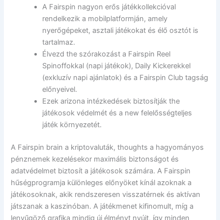
A Fairspin nagyon erős játékkollekcióval
rendelkezik a mobilplatformján, amely
nyerőgépeket, asztali játékokat és élő osztót is
tartalmaz.
Élvezd the szórakozást a Fairspin Reel
Spinoffokkal (napi játékok), Daily Kickerekkel
(exkluzív napi ajánlatok) és a Fairspin Club tagság
előnyeivel.
Ezek arizona intézkedések biztosítják the
játékosok védelmét és a new felelősségteljes
játék környezetét.
A Fairspin brain a kriptovaluták, thoughts a hagyományos
pénznemek kezelésekor maximális biztonságot és
adatvédelmet biztosít a játékosok számára. A Fairspin
hűségprogramja különleges előnyöket kínál azoknak a
játékosoknak, akik rendszeresen visszatérnek és aktívan
játszanak a kaszinóban. A játékmenet kifinomult, míg a
lenyűgöző grafika mindig új élményt nyújt, így minden