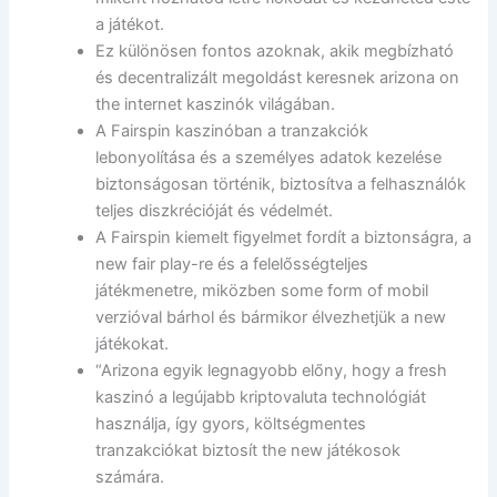
a játékot.
Ez különösen fontos azoknak, akik megbízható
és decentralizált megoldást keresnek arizona on
the internet kaszinók világában.
A Fairspin kaszinóban a tranzakciók
lebonyolítása és a személyes adatok kezelése
biztonságosan történik, biztosítva a felhasználók
teljes diszkrécióját és védelmét.
A Fairspin kiemelt figyelmet fordít a biztonságra, a
new fair play-re és a felelősségteljes
játékmenetre, miközben some form of mobil
verzióval bárhol és bármikor élvezhetjük a new
játékokat.
“Arizona egyik legnagyobb előny, hogy a fresh
kaszinó a legújabb kriptovaluta technológiát
használja, így gyors, költségmentes
tranzakciókat biztosít the new játékosok
számára.