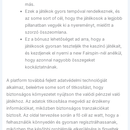
más.
Ezek a játékok gyors tempóval rendelkeznek, és
az some sort of cél, hogy the játékosok a legjobb
pillanatban vegyék ki a nyereményt, mielőtt a
szorzó összeomlana.
Ez a bónusz lehetőséget ad arra, hogy a
játékosok gyorsan teszteljék the kaszinó játékait,
és kezdjenek el nyerni a new Fairspin-nél anélkül,
hogy azonnal nagyobb összegeket
kockáztatnának.
A platform továbbá fejlett adatvédelmi technológiát
alkalmaz, beleértve some sort of titkosítást, hogy
biztonságos környezetet nyújtson the valódi pénzzel való
játékhoz. Az adatok titkosítása megvédi az érzékeny
információkat, miközben biztonságos tranzakciókat
biztosít. Az oldal tervezése során a fő cél az watt, hogy a
felhasználók könnyedén és gyorsan regisztrálhassanak,
miközben the későbbi problémák elkerülésére is figyeltek.