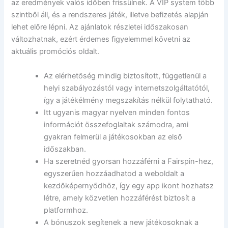
az eredmények valós időben frissülnek. A VIP system több
szintből áll, és a rendszeres játék, illetve befizetés alapján
lehet előre lépni. Az ajánlatok részletei időszakosan
változhatnak, ezért érdemes figyelemmel követni az
aktuális promóciós oldalt.
Az elérhetőség mindig biztosított, függetlenül a
helyi szabályozástól vagy internetszolgáltatótól,
így a játékélmény megszakítás nélkül folytatható.
Itt ugyanis magyar nyelven minden fontos
információt összefoglaltak számodra, ami
gyakran felmerül a játékosokban az első
időszakban.
Ha szeretnéd gyorsan hozzáférni a Fairspin-hez,
egyszerűen hozzáadhatod a weboldalt a
kezdőképernyődhöz, így egy app ikont hozhatsz
létre, amely közvetlen hozzáférést biztosít a
platformhoz.
A bónuszok segítenek a new játékosoknak a