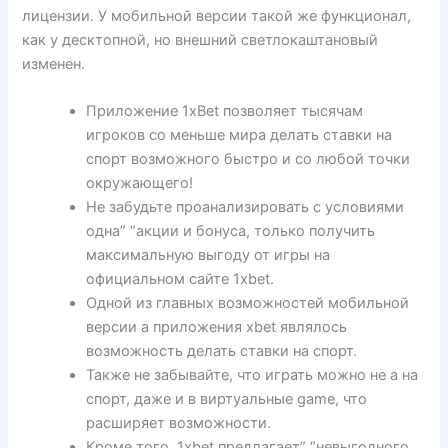
лицензии. У мобильной версии такой же функционал,
как у десктопной, но внешний светлокаштановый
изменен.
Приложение 1хBet позволяет тысячам
игроков со меньше мира делать ставки на
спорт возможного быстро и со любой точки
окружающего!
Не забудьте проанализировать с условиями
одна” “акции и бонуса, только получить
максимальную выгоду от игры на
официальном сайте 1xbet.
Одной из главных возможностей мобильной
версии а приложения xbet являлось
возможность делать ставки на спорт.
Также не забывайте, что играть можно не а на
спорт, даже и в виртуальные game, что
расширяет возможности.
Кроме того, 1xbet предлагает” “невыгодного