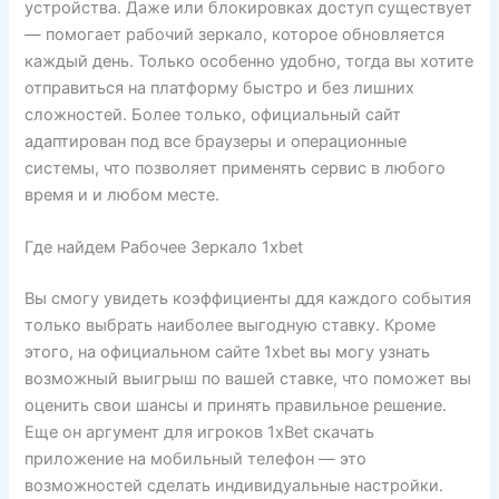
устройства. Даже или блокировках доступ существует
— помогает рабочий зеркало, которое обновляется
каждый день. Только особенно удобно, тогда вы хотите
отправиться на платформу быстро и без лишних
сложностей. Более только, официальный сайт
адаптирован под все браузеры и операционные
системы, что позволяет применять сервис в любого
время и и любом месте.
Где найдем Рабочее Зеркало 1xbet
Вы смогу увидеть коэффициенты ддя каждого события
только выбрать наиболее выгодную ставку. Кроме
этого, на официальном сайте 1xbet вы могу узнать
возможный выигрыш по вашей ставке, что поможет вы
оценить свои шансы и принять правильное решение.
Еще он аргумент для игроков 1хBet скачать
приложение на мобильный телефон — это
возможностей сделать индивидуальные настройки.