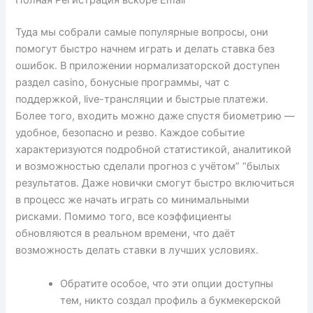
Полная Регистрация вскоре Email
Туда мы собрали самые популярные вопросы, они
помогут быстро начнем играть и делать ставка без
ошибок. В приложении нормализаторской доступен
раздел casino, бонусные программы, чат с
поддержкой, live-трансляции и быстрые платежи.
Более того, входить можно даже спустя биометрию —
удобное, безопасно и резво. Каждое событие
характеризуются подробной статистикой, аналитикой
и возможностью сделали прогноз с учётом” “былых
результатов. Даже новички смогут быстро включиться
в процесс же начать играть со минимальными
рисками. Помимо того, все коэффициенты
обновляются в реальном времени, что даёт
возможность делать ставки в лучших условиях.
Обратите особое, что эти опции доступны
тем, никто создал профиль а букмекерской