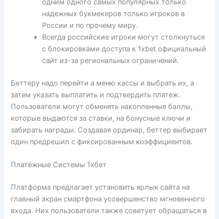
одним одного самых популярных только
надежных букмекеров только игроков в
России и по прочему миру.
Всегда российские игроки могут столкнуться
с блокировками доступа к 1xbet официальный
сайт из-за региональных ограничений.
Беттеру надо перейти а меню кассы и выбрать их, а
затем указать выплатить и подтвердить платеж.
Пользователи могут обменять накопленные баллы,
которые выдаются за ставки, на бонусные ключи и
забирать награды. Создавая ординар, беттер выбирает
один предрешил с фиксированным коэффициентов.
Платёжные Системы 1хбет
Платформа предлагает установить ярлык сайта на
главный экран смартфона усовершенство мгновенного
входа. Них пользователи также советует обращаться в