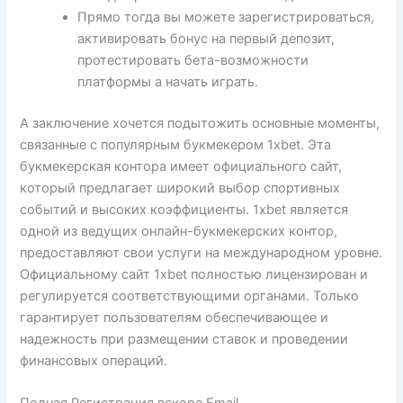
Прямо тогда вы можете зарегистрироваться,
активировать бонус на первый депозит,
протестировать бета-возможности
платформы а начать играть.
А заключение хочется подытожить основные моменты,
связанные с популярным букмекером 1xbet. Эта
букмекерская контора имеет официального сайт,
который предлагает широкий выбор спортивных
событий и высоких коэффициенты. 1xbet является
одной из ведущих онлайн-букмекерских контор,
предоставляют свои услуги на международном уровне.
Официальному сайт 1xbet полностью лицензирован и
регулируется соответствующими органами. Только
гарантирует пользователям обеспечивающее и
надежность при размещении ставок и проведении
финансовых операций.