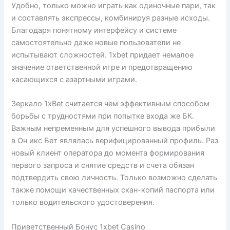
Удобно, только можно играть как одиночные пари, так
и составлять экспрессы, комбинируя разные исходы.
Благодаря понятному интерфейсу и системе
самостоятельно даже новые пользователи не
испытывают сложностей. 1xbet придает немалое
значение ответственной игре и предотвращению
касающихся с азартными играми.
Зеркало 1xBet считается чем эффективным способом
борьбы с трудностями при попытке входа же БК.
Важным непременным для успешного вывода прибыли
в Он икс Бет являлась верифицированный профиль. Раз
новый клиент оператора до момента формирования
первого запроса и снятие средств и счета обязан
подтвердить свою личность. Только возможно сделать
также помощи качественных скан-копий паспорта или
только водительского удостоверения.
Приветственный Бонус 1xbet Casino