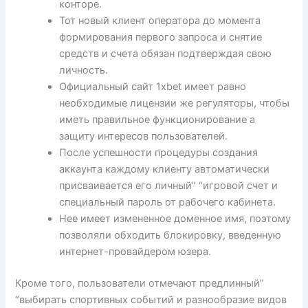
конторе.
Тот новый клиент оператора до момента
формирования первого запроса и снятие
средств и счета обязан подтверждая свою
личность.
Официальный сайт 1xbet имеет равно
необходимые лицензии же регуляторы, чтобы
иметь правильное функционирование а
защиту интересов пользователей.
После успешности процедуры создания
аккаунта каждому клиенту автоматически
присваивается его личный” “игровой счет и
специальный пароль от рабочего кабинета.
Нее имеет измененное доменное имя, поэтому
позволяли обходить блокировку, введенную
интернет-провайдером юзера.
Кроме того, пользователи отмечают предлинный”
“выбирать спортивных событий и разнообразие видов