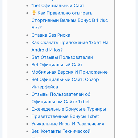
“bet Официальный Сайт
Как Правильно отыграть
Спортивный Велкам Бонус В 1 Икс
Бет?
Ставка Без Риска
Как Скачать Приложение 1xбет На
Android И Ios?
Бет Отзывы Пользователей
Bet Официальный Сайт
Мобильная Версия И Приложение
Bet Официальный Сайт: Обзор
Интерфейса
Отзывы Пользователей об
Официальном Сайте 1xbet
Еженедельные Бонусы а Турниры
Приветственные Бонусы 1xbet
Уникальные Игры И Развлечения
Bet: Контакты Технической