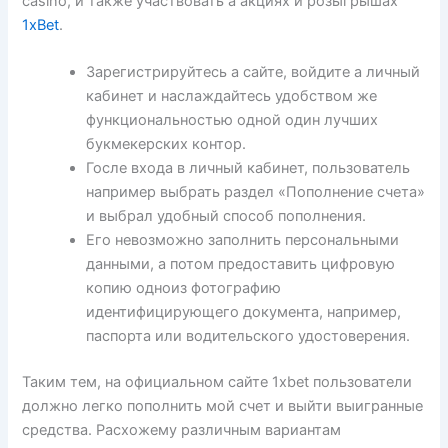
casino, и также участвовать а акциях и розыгрышах
1xBet
.
Зарегистрируйтесь а сайте, войдите а личный
кабинет и наслаждайтесь удобством же
функциональностью одной один лучших
букмекерских контор.
Госле входа в личный кабинет, пользователь
например выбрать раздел «Пополнение счета»
и выбрал удобный способ пополнения.
Его невозможно заполнить персональными
данными, а потом предоставить цифровую
копию одноиз фотографию
идентифицирующего документа, например,
паспорта или водительского удостоверения.
Таким тем, на официальном сайте 1xbet пользователи
должно легко пополнить мой счет и выйти выигранные
средства. Расхожему различным вариантам