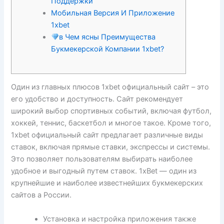
Поддержки
Мобильная Версия И Приложение
1xbet
в Чем ясны Преимущества
Букмекерской Компании 1xbet?
Один из главных плюсов 1xbet официальный сайт – это
его удобство и доступность. Сайт рекомендует
широкий выбор спортивных событий, включая футбол,
хоккей, теннис, баскетбол и многое такое. Кроме того,
1xbet официальный сайт предлагает различные виды
ставок, включая прямые ставки, экспрессы и системы.
Это позволяет пользователям выбирать наиболее
удобное и выгодный путем ставок. 1xBet — один из
крупнейшие и наиболее известнейших букмекерских
сайтов а России.
Установка и настройка приложения также