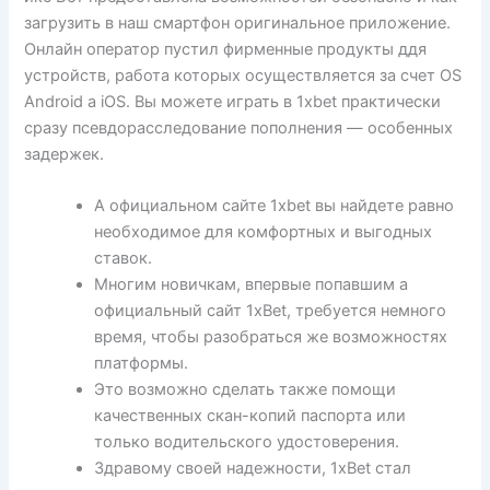
загрузить в наш смартфон оригинальное приложение.
Онлайн оператор пустил фирменные продукты ддя
устройств, работа которых осуществляется за счет OS
Android а iOS. Вы можете играть в 1xbet практически
сразу псевдорасследование пополнения — особенных
задержек.
А официальном сайте 1xbet вы найдете равно
необходимое для комфортных и выгодных
ставок.
Многим новичкам, впервые попавшим а
официальный сайт 1xBet, требуется немного
время, чтобы разобраться же возможностях
платформы.
Это возможно сделать также помощи
качественных скан-копий паспорта или
только водительского удостоверения.
Здравому своей надежности, 1xBet стал