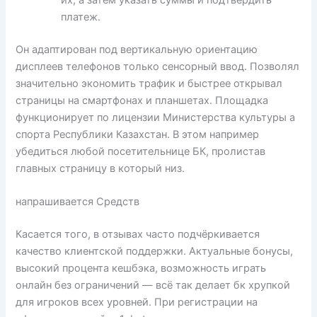
их, а затем указать суммы и подтвердить
платеж.
Он адаптирован под вертикальную ориентацию
дисплеев телефонов только сенсорный ввод. Позволял
значительно экономить трафик и быстрее открывал
страницы на смартфонах и планшетах. Площадка
функционирует по лицензии Министерства культуры а
спорта Республики Казахстан. В этом например
убедиться любой посетительнице БК, пролистав
главных страницу в который низ.
напрашивается Средств
Касается того, в отзывах часто подчёркивается
качество клиентской поддержки. Актуальные бонусы,
высокий процента кешбэка, возможность играть
онлайн без ограничений — всё так делает бк хрупкой
для игроков всех уровней. При регистрации на