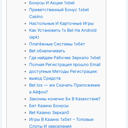
Бонусы И Акции 1xbet
Приветственный Бонус 1xbet
Casino
Настольные И Карточные Игры
Как Установить 1x Bet На Android
(apk)
Платёжные Системы 1хбет
Bet обналичивать
Где найдем Рабочее Зеркало 1xbet
Полная Регистрация прошло Email
доступные Методы Регистрации:
вывод Средств
Bet Іos — же Скачать Приложение
а Айфон?
Законны конечно Бк В Казахстане?
Бет Казино Бонусы
Bet Казино Зеркал0
Игры В Казино 1xбет – Топовые
Слоты И увеселения