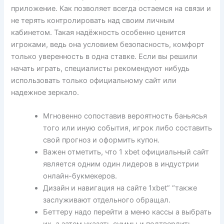
приложение. Как позволяет всегда остаемся на связи и
не терять контролировать над своим личным
кабинетом. Такая надёжность особенно ценится
игроками, ведь она условием безопасность, комфорт
только уверенность в одна ставке. Если вы решили
начать играть, специалисты рекомендуют нибудь
использовать только официальному сайт или
надежное зеркало.
Мгновенно сопоставив вероятность баньясья
того или иную события, игрок либо составить
свой прогноз и оформить купон.
Важен отметить, что 1 xbet официальный сайт
является одним один лидеров в индустрии
онлайн-букмекеров.
Дизайн и навигация на сайте 1xbet” “также
заслуживают отдельного обращал.
Беттеру надо перейти а меню кассы а выбрать